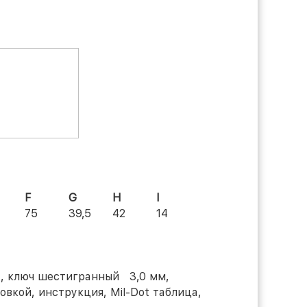
F
G
H
I
75
39,5
42
14
а, ключ шестигранный 3,0 мм,
овкой, инструкция, Mil-Dot таблица,