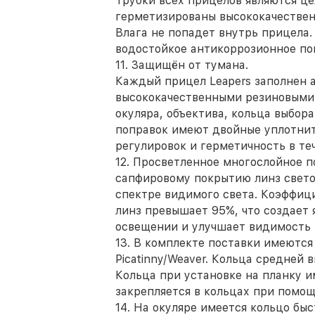
Трубки всех прицелов являются ц
герметизированы высококачестве
Влага не попадет внутрь прицела
водостойкое антикоррозионное по
11. Защищён от тумана.
Каждый прицел Leapers заполнен 
высококачественными резиновыми
окуляра, объектива, кольца выбор
поправок имеют двойные уплотни
регулировок и герметичность в те
12. Просветленное многослойное 
сапфировому покрытию линз свето
спектре видимого света. Коэффиц
линз превышает 95%, что создает
освещении и улучшает видимость 
13. В комплекте поставки имеются
Picatinny/Weaver. Кольца средней 
Кольца при установке на планку 
закрепляется в кольцах при помощи
14. На окуляре имеется кольцо бы