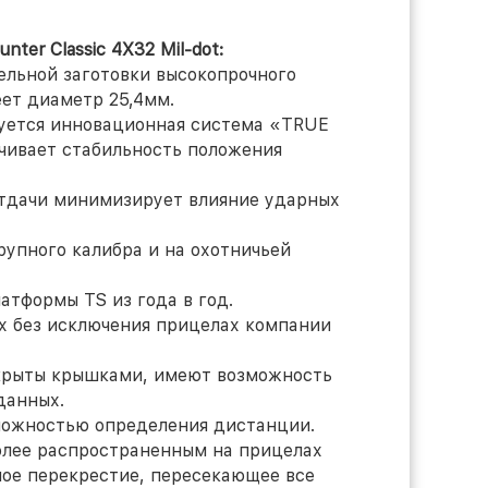
ter Classic 4X32 Mil-dot:
цельной заготовки высокопрочного
еет диаметр 25,4мм.
зуется инновационная система «TRUE
ечивает стабильность положения
тдачи минимизирует влияние ударных
рупного калибра и на охотничьей
атформы TS из года в год.
ех без исключения прицелах компании
акрыты крышками, имеют возможность
данных.
зможностью определения дистанции.
более распространенным на прицелах
ьшое перекрестие, пересекающее все