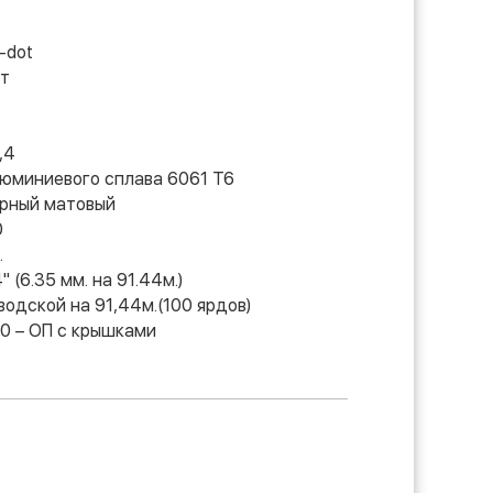
l-dot
т
,4
юминиевого сплава 6061 Т6
рный матовый
0
.
4" (6.35 мм. на 91.44м.)
водской на 91,44м.(100 ярдов)
0 – ОП с крышками