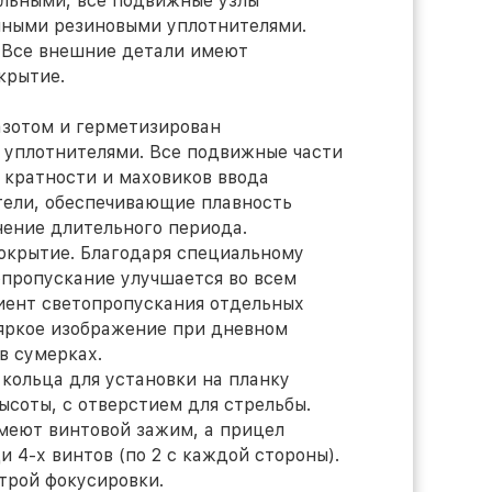
ельными, все подвижные узлы
нными резиновыми уплотнителями.
. Все внешние детали имеют
крытие.
азотом и герметизирован
 уплотнителями. Все подвижные части
а кратности и маховиков ввода
тели, обеспечивающие плавность
чение длительного периода.
покрытие. Благодаря специальному
пропускание улучшается во всем
иент светопропускания отдельных
 яркое изображение при дневном
в сумерках.
 кольца для установки на планку
высоты, с отверстием для стрельбы.
имеют винтовой зажим, а прицел
 4-х винтов (по 2 с каждой стороны).
строй фокусировки.