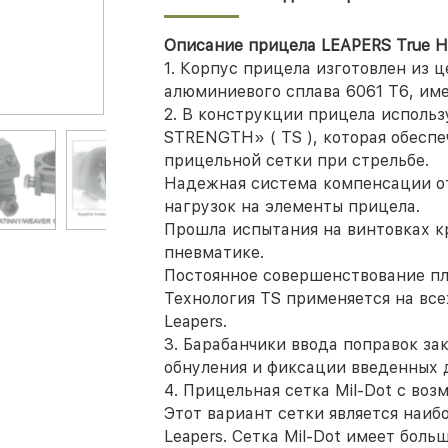
Описание прицела LEAPERS True Hun
1. Корпус прицела изготовлен из 
алюминиевого сплава 6061 Т6, им
2. В конструкции прицела исполь
STRENGTH» ( TS ), которая обесп
прицельной сетки при стрельбе.
Надежная система компенсации о
нагрузок на элементы прицела.
Прошла испытания на винтовках к
пневматике.
Постоянное совершенствование пл
Технология TS применяется на вс
Leapers.
3. Барабанчики ввода поправок з
обнуления и фиксации введенных 
4. Прицельная сетка Mil-Dot с во
Этот вариант сетки является наи
Leapers. Сетка Mil-Dot имеет бол