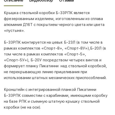
Описание
Видеообзор
Отзывы
Крышка ствольной коробки Б-33РПК является
фрезерованным изделием, изготовленным из сплава
алюминия Д16Т с покрытием черного цвета или цвета
«пустыня».
Б-33РПК монтируется на цевья:
Б-23Л
(в том числе в
рамках комплектов «Спорт-8», «Спорт-8У»),
Б-20Л
(в
том числе в рамках комплектов «Спорт-5»,
«Спорт-5У»),
Б-20У
посредством четырех винтов и
формирует планку Пикатинни над ствольной коробкой,
не перекрывающую линию прицеливания при
использовании штатных механических приспособлений.
Кронштейн с интегрированной планкой Пикатинни
Б-33РПК совместим с карабинами, имеющими коробку
на базе РПК и съемную штатную крышку ствольной
коробки (не на оси).