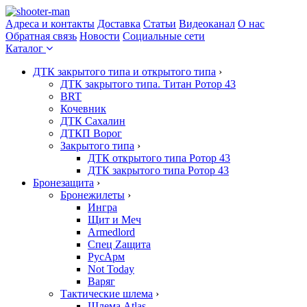
Адреса и контакты
Доставка
Статьи
Видеоканал
О нас
Обратная связь
Новости
Социальные сети
Каталог
ДТК закрытого типа и открытого типа
›
ДТК закрытого типа. Титан Ротор 43
BRT
Кочевник
ДТК Сахалин
ДТКП Ворог
Закрытого типа
›
ДТК открытого типа Ротор 43
ДТК закрытого типа Ротор 43
Бронезащита
›
Бронежилеты
›
Ингра
Щит и Меч
Armedlord
Спец Zащита
РусАрм
Not Today
Варяг
Тактические шлема
›
Шлема Atlas