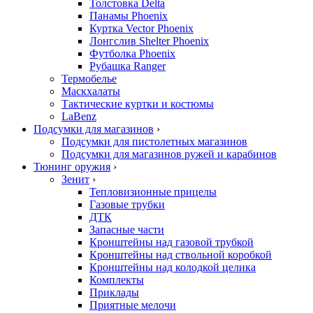
Толстовка Delta
Панамы Phoenix
Куртка Vector Phoenix
Лонгслив Shelter Phoenix
Футболка Phoenix
Рубашка Ranger
Термобелье
Маскхалаты
Тактические куртки и костюмы
LaBenz
Подсумки для магазинов
›
Подсумки для пистолетных магазинов
Подсумки для магазинов ружей и карабинов
Тюнинг оружия
›
Зенит
›
Тепловизионные прицелы
Газовые трубки
ДТК
Запасные части
Кронштейны над газовой трубкой
Кронштейны над ствольной коробкой
Кронштейны над колодкой целика
Комплекты
Приклады
Приятные мелочи