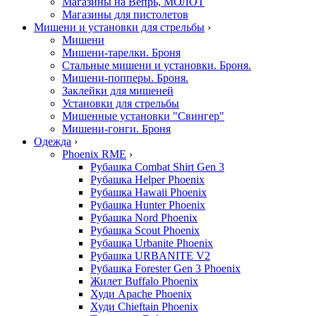
Магазины на Вепрь, МОЛОТ
Магазины для пистолетов
Мишени и установки для стрельбы
›
Мишени
Мишени-тарелки. Броня
Стальные мишени и установки. Броня.
Мишени-попперы. Броня.
Заклейки для мишеней
Установки для стрельбы
Мишенные установки "Свингер"
Мишени-гонги. Броня
Одежда
›
Phoenix RME
›
Рубашка Combat Shirt Gen 3
Рубашка Helper Phoenix
Рубашка Hawaii Phoenix
Рубашка Hunter Phoenix
Рубашка Nord Phoenix
Рубашка Scout Phoenix
Рубашка Urbanite Phoenix
Рубашка URBANITE V2
Рубашка Forester Gen 3 Phoenix
Жилет Buffalo Phoenix
Худи Apache Phoenix
Худи Chieftain Phoenix