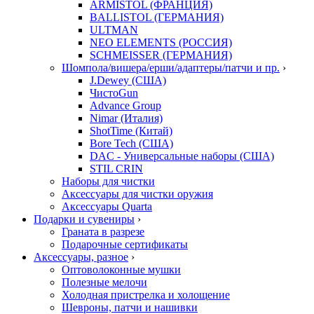
ARMISTOL (ФРАНЦИЯ)
BALLISTOL (ГЕРМАНИЯ)
ULTMAN
NEO ELEMENTS (РОССИЯ)
SCHMEISSER (ГЕРМАНИЯ)
Шомпола/вишера/ерши/адаптеры/патчи и пр.
›
J.Dewey (США)
ЧистоGun
Advance Group
Nimar (Италия)
ShotTime (Китай)
Bore Tech (США)
DAC - Универсальные наборы (США)
STIL CRIN
Наборы для чистки
Аксессуары для чистки оружия
Аксессуары Quarta
Подарки и сувениры
›
Граната в разрезе
Подарочные сертификаты
Аксессуары, разное
›
Оптоволоконные мушки
Полезные мелочи
Холодная пристрелка и холощение
Шевроны, патчи и нашивки