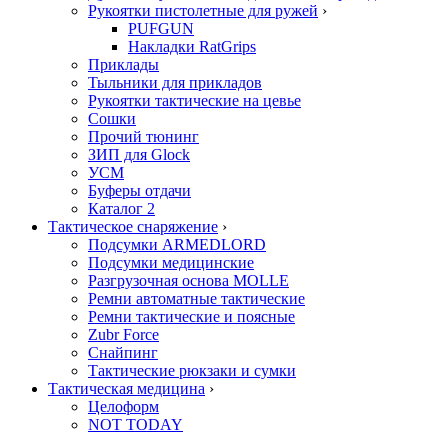
Рукоятки пистолетные для ружей
›
PUFGUN
Накладки RatGrips
Приклады
Тыльники для прикладов
Рукоятки тактические на цевье
Сошки
Прочий тюнинг
ЗИП для Glock
УСМ
Буферы отдачи
Каталог 2
Тактическое снаряжение
›
Подсумки ARMEDLORD
Подсумки медицинские
Разгрузочная основа MOLLE
Ремни автоматные тактические
Ремни тактические и поясные
Zubr Force
Снайпинг
Тактические рюкзаки и сумки
Тактическая медицина
›
Целоформ
NOT TODAY