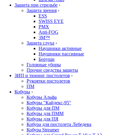
Защита при стрельбе
›
Защита зрения
›
ESS
SWISS EYE
PMX
Anti-FOG
3M™
Защита слуха
›
Наушники активные
Наушники пассивные
Беруши
Головные уборы
Прочие средства защиты
ЗИП и тюнинг пистолетов
›
Рукоятки пистолетов
ПМ
Кобуры
›
Кобуры Альфа
Кобуры "Кайдекс-95"
Кобуры для ПМ
Кобуры для ПММ
Кобуры для ПЯ
Кобура для пистолета Лебедева
Кобура Streamer