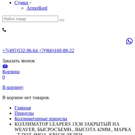
Сумки
›
Armedlord
+7(495)532-96-64 +7(966)169-88-22
Заказать звонок
Корзина
0
В корзину
В корзине нет товаров.
Главная
Прицелы
Коллиматорные прицелы
КОЛЛИМАТОР LEAPERS 1Х38 ЗАКРЫТЫЙ НА
WEAVER, БЫСРОСЪЕМН., ВЫСОТА 42ММ., МАРКА
- T-DOT 4MOA, КРАСН./ЗЕЛЕН.