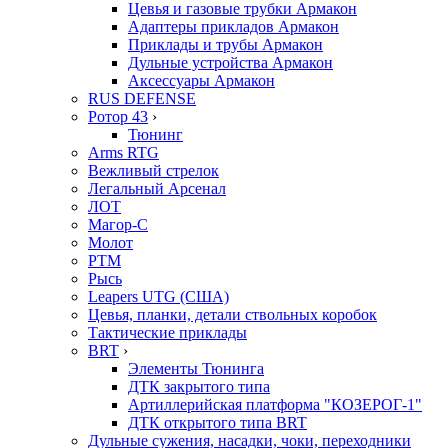
Цевья и газовые трубки Армакон
Адаптеры прикладов Армакон
Приклады и трубы Армакон
Дульные устройства Армакон
Аксессуары Армакон
RUS DEFENSE
Ротор 43
›
Тюнинг
Arms RTG
Вежливый стрелок
Легальный Арсенал
ЛОТ
Магор-С
Молот
РТМ
Рысь
Leapers UTG (США)
Цевья, планки, детали ствольных коробок
Тактические приклады
BRT
›
Элементы Тюнинга
ДТК закрытого типа
Артиллерийская платформа "КОЗЕРОГ-1"
ДТК открытого типа BRT
Дульные сужения, насадки, чоки, переходники