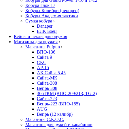
Кобуры для Grand Power T-10 и Т-12
Кобура Глок 17
Кобуры Колибри (неопрен)
Кобуры Академия тактики
Сумка кобура
›
Danaper
ЕЛК Боец
Кейсы и чехлы для оружия
Магазины для оружия
›
Магазины Pufgun
›
ВПО-136
Сайга 9
СКС
АР-15
АК Сайга 5.45
Сайга-МК
Сайга-308
Вепрь-308
366ТКМ (ВПО-209/213, TG-2)
Сайга-223
Вепрь-223 (ВПО-155)
AUG
Вепрь (12 калибр)
Магазины С.К.О.С.
Магазины для ружей и карабинов