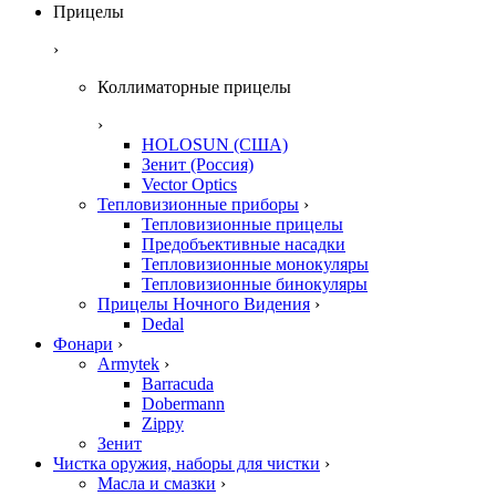
Прицелы
›
Коллиматорные прицелы
›
HOLOSUN (США)
Зенит (Россия)
Vector Optics
Тепловизионные приборы
›
Тепловизионные прицелы
Предобъективные насадки
Тепловизионные монокуляры
Тепловизионные бинокуляры
Прицелы Ночного Видения
›
Dedal
Фонари
›
Armytek
›
Barracuda
Dobermann
Zippy
Зенит
Чистка оружия, наборы для чистки
›
Масла и смазки
›