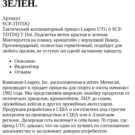
ЗЕЛЕН.
Артикул
SCP-TDTDQ
Тактический коллиматорный прицел Leapers UTG 6 SCP-
TDTDQ T Dot. Подсветка метки красная и зеленая.
Монтируется на планку, кронштейн с верхушкой Вивер.
Противоударный, полностью герметичный, подойдет для
любого оружия, не уступит ни одной загонному прицелу.
Описание
Видеообзор
Отзывы
Компания Leapers, Inc. расположенная в штате Мичиган,
производит и продает прицелы для спорта и охоты начиная с
1992 года. Мы представляем широкую линейку продуктов от
оптических прицелов, кронштейнов, ЛЦУ до сошек,
оружейных кейсов и других оружейных аксессуаров.
Продукция разработана в США и изготовлена под строгим
контролем на производствах в США или в Азиатском
регионе. Дилерская сеть включает в себя более 70 стран, где
бренд UTG доказал, что он один из лучших по соотношению
цена/качество и заслуживает доверия потребителя.