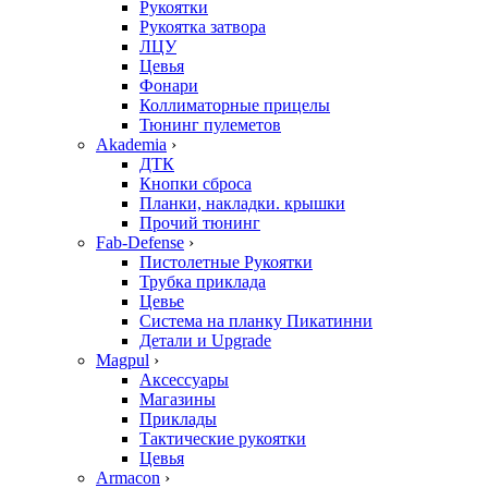
Рукоятки
Рукоятка затвора
ЛЦУ
Цевья
Фонари
Коллиматорные прицелы
Тюнинг пулеметов
Akademia
›
ДТК
Кнопки сброса
Планки, накладки. крышки
Прочий тюнинг
Fab-Defense
›
Пистолетные Рукоятки
Трубка приклада
Цевье
Система на планку Пикатинни
Детали и Upgrade
Magpul
›
Аксессуары
Магазины
Приклады
Тактические рукоятки
Цевья
Armacon
›