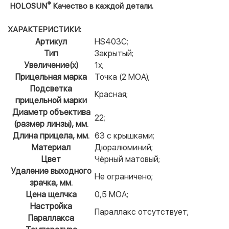
®
HOLOSUN
Качество в каждой детали.
ХАРАКТЕРИСТИКИ:
Артикул
HS403C;
Тип
Закрытый;
Увеличение(x)
1х;
Прицельная марка
Точка (2 МОА);
Подсветка
Красная;
прицельной марки
Диаметр объектива
22;
(размер линзы), мм.
Длина прицела, мм.
63 с крышками;
Материал
Дюралюминий;
Цвет
Чёрный матовый;
Удаление выходного
Не ограничено;
зрачка, мм.
Цена щелчка
0,5 МОА;
Настройка
Параллакс отсутствует;
Параллакса