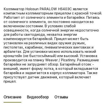
Коллиматор Holosun PARALOW HS403C является
компактным коллиматорным прицелом с красной точкой.
Работает от солнечного элемента и батарейки. Питаясь
от солнечного элемента, он постоянно находится во
включенном состоянии. В условиях слабой
освещенности, когда солнечной энергии недостаточно
для работы светодиода, нехватка энергии
компенсируется батарейкой. Прицел может быть
установлен на различных видах оружия: ружьях,
пистолетах, карабинах, пневматических винтовках и
арбалетах. Для установки можно использовать низкий
кронштейн (не быстосъёмный) или высокий. Установка
производится на планку Weaver / Piсatinny. Размещение
батарейки не затрудняет обзор. Батарейный отсек -
внешний, имеет форму лотка, в который вкладывается
батарейка и задвигается в корпус коллиматора. Также
присутствует датчик движения, который включает
прицел.
Описание
Видеообзор
Отзывы