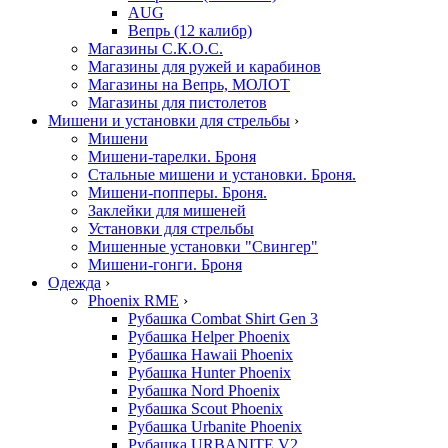
AUG
Вепрь (12 калибр)
Магазины С.К.О.С.
Магазины для ружей и карабинов
Магазины на Вепрь, МОЛОТ
Магазины для пистолетов
Мишени и установки для стрельбы
›
Мишени
Мишени-тарелки. Броня
Стальные мишени и установки. Броня.
Мишени-попперы. Броня.
Заклейки для мишеней
Установки для стрельбы
Мишенные установки "Свингер"
Мишени-гонги. Броня
Одежда
›
Phoenix RME
›
Рубашка Combat Shirt Gen 3
Рубашка Helper Phoenix
Рубашка Hawaii Phoenix
Рубашка Hunter Phoenix
Рубашка Nord Phoenix
Рубашка Scout Phoenix
Рубашка Urbanite Phoenix
Рубашка URBANITE V2