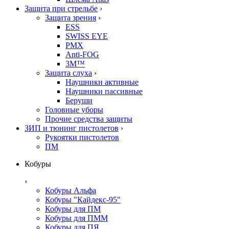
Защита при стрельбе
›
Защита зрения
›
ESS
SWISS EYE
PMX
Anti-FOG
3M™
Защита слуха
›
Наушники активные
Наушники пассивные
Беруши
Головные уборы
Прочие средства защиты
ЗИП и тюнинг пистолетов
›
Рукоятки пистолетов
ПМ
Кобуры
›
Кобуры Альфа
Кобуры "Кайдекс-95"
Кобуры для ПМ
Кобуры для ПММ
Кобуры для ПЯ