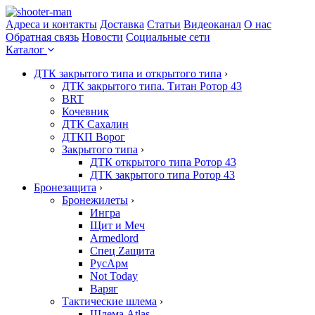
Адреса и контакты
Доставка
Статьи
Видеоканал
О нас
Обратная связь
Новости
Социальные сети
Каталог
ДТК закрытого типа и открытого типа
›
ДТК закрытого типа. Титан Ротор 43
BRT
Кочевник
ДТК Сахалин
ДТКП Ворог
Закрытого типа
›
ДТК открытого типа Ротор 43
ДТК закрытого типа Ротор 43
Бронезащита
›
Бронежилеты
›
Ингра
Щит и Меч
Armedlord
Спец Zащита
РусАрм
Not Today
Варяг
Тактические шлема
›
Шлема Atlas