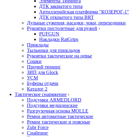
Элементы Тюнинга
ДТК закрытого типа
Артиллерийская платформа "КОЗЕРОГ-1"
ДТК открытого типа BRT
Дульные сужения, насадки, чоки, переходники
Рукоятки пистолетные для ружей
›
PUFGUN
Накладки RatGrips
Приклады
Тыльники для прикладов
Рукоятки тактические на цевье
Сошки
Прочий тюнинг
ЗИП для Glock
УСМ
Буферы отдачи
Каталог 2
Тактическое снаряжение
›
Подсумки ARMEDLORD
Подсумки медицинские
Разгрузочная основа MOLLE
Ремни автоматные тактические
Ремни тактические и поясные
Zubr Force
Снайпинг