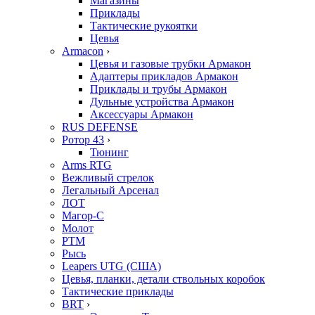
Магазины
Приклады
Тактические рукоятки
Цевья
Armacon
›
Цевья и газовые трубки Армакон
Адаптеры прикладов Армакон
Приклады и трубы Армакон
Дульные устройства Армакон
Аксессуары Армакон
RUS DEFENSE
Ротор 43
›
Тюнинг
Arms RTG
Вежливый стрелок
Легальный Арсенал
ЛОТ
Магор-С
Молот
РТМ
Рысь
Leapers UTG (США)
Цевья, планки, детали ствольных коробок
Тактические приклады
BRT
›