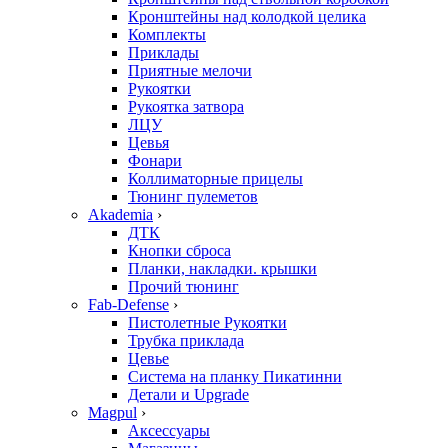
Кронштейны над колодкой целика
Комплекты
Приклады
Приятные мелочи
Рукоятки
Рукоятка затвора
ЛЦУ
Цевья
Фонари
Коллиматорные прицелы
Тюнинг пулеметов
Akademia
›
ДТК
Кнопки сброса
Планки, накладки. крышки
Прочий тюнинг
Fab-Defense
›
Пистолетные Рукоятки
Трубка приклада
Цевье
Система на планку Пикатинни
Детали и Upgrade
Magpul
›
Аксессуары