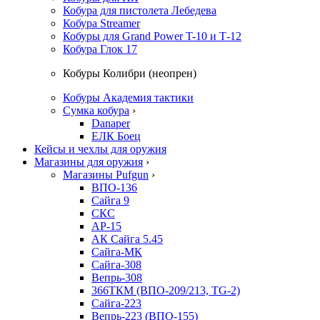
Кобура для пистолета Лебедева
Кобура Streamer
Кобуры для Grand Power T-10 и Т-12
Кобура Глок 17
Кобуры Колибри (неопрен)
Кобуры Академия тактики
Сумка кобура
›
Danaper
ЕЛК Боец
Кейсы и чехлы для оружия
Магазины для оружия
›
Магазины Pufgun
›
ВПО-136
Сайга 9
СКС
АР-15
АК Сайга 5.45
Сайга-МК
Сайга-308
Вепрь-308
366ТКМ (ВПО-209/213, TG-2)
Сайга-223
Вепрь-223 (ВПО-155)