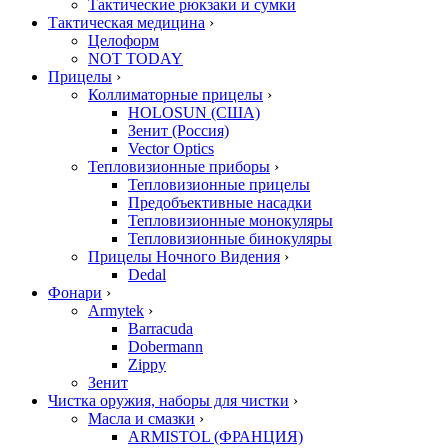
Тактические рюкзаки и сумки
Тактическая медицина
›
Целоформ
NOT TODAY
Прицелы
›
Коллиматорные прицелы
›
HOLOSUN (США)
Зенит (Россия)
Vector Optics
Тепловизионные приборы
›
Тепловизионные прицелы
Предобъективные насадки
Тепловизионные монокуляры
Тепловизионные бинокуляры
Прицелы Ночного Видения
›
Dedal
Фонари
›
Armytek
›
Barracuda
Dobermann
Zippy
Зенит
Чистка оружия, наборы для чистки
›
Масла и смазки
›
ARMISTOL (ФРАНЦИЯ)