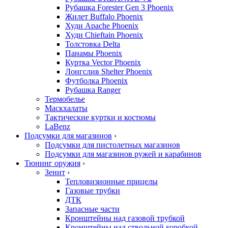
Рубашка Forester Gen 3 Phoenix
Жилет Buffalo Phoenix
Худи Apache Phoenix
Худи Chieftain Phoenix
Толстовка Delta
Панамы Phoenix
Куртка Vector Phoenix
Лонгслив Shelter Phoenix
Футболка Phoenix
Рубашка Ranger
Термобелье
Маскхалаты
Тактические куртки и костюмы
LaBenz
Подсумки для магазинов
›
Подсумки для пистолетных магазинов
Подсумки для магазинов ружей и карабинов
Тюнинг оружия
›
Зенит
›
Тепловизионные прицелы
Газовые трубки
ДТК
Запасные части
Кронштейны над газовой трубкой
Кронштейны над ствольной коробкой