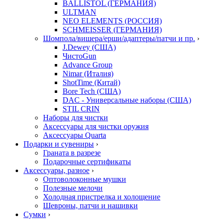
BALLISTOL (ГЕРМАНИЯ)
ULTMAN
NEO ELEMENTS (РОССИЯ)
SCHMEISSER (ГЕРМАНИЯ)
Шомпола/вишера/ерши/адаптеры/патчи и пр.
›
J.Dewey (США)
ЧистоGun
Advance Group
Nimar (Италия)
ShotTime (Китай)
Bore Tech (США)
DAC - Универсальные наборы (США)
STIL CRIN
Наборы для чистки
Аксессуары для чистки оружия
Аксессуары Quarta
Подарки и сувениры
›
Граната в разрезе
Подарочные сертификаты
Аксессуары, разное
›
Оптоволоконные мушки
Полезные мелочи
Холодная пристрелка и холощение
Шевроны, патчи и нашивки
Сумки
›