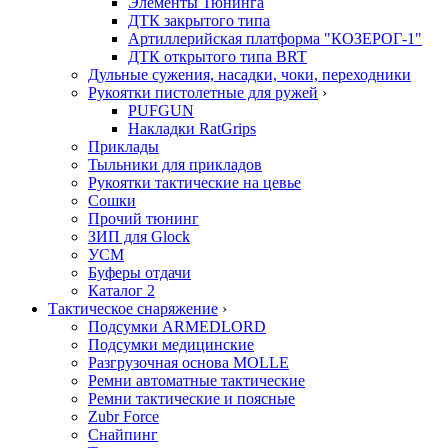
Элементы Тюнинга
ДТК закрытого типа
Артиллерийская платформа "КОЗЕРОГ-1"
ДТК открытого типа BRT
Дульные сужения, насадки, чоки, переходники
Рукоятки пистолетные для ружей
›
PUFGUN
Накладки RatGrips
Приклады
Тыльники для прикладов
Рукоятки тактические на цевье
Сошки
Прочий тюнинг
ЗИП для Glock
УСМ
Буферы отдачи
Каталог 2
Тактическое снаряжение
›
Подсумки ARMEDLORD
Подсумки медицинские
Разгрузочная основа MOLLE
Ремни автоматные тактические
Ремни тактические и поясные
Zubr Force
Снайпинг