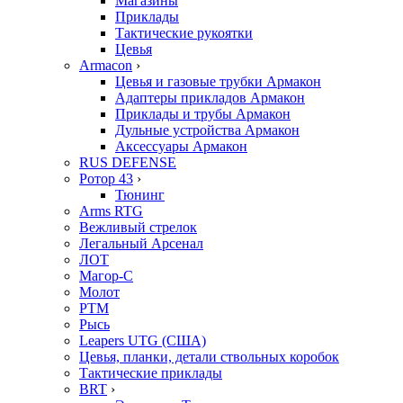
Магазины
Приклады
Тактические рукоятки
Цевья
Armacon
›
Цевья и газовые трубки Армакон
Адаптеры прикладов Армакон
Приклады и трубы Армакон
Дульные устройства Армакон
Аксессуары Армакон
RUS DEFENSE
Ротор 43
›
Тюнинг
Arms RTG
Вежливый стрелок
Легальный Арсенал
ЛОТ
Магор-С
Молот
РТМ
Рысь
Leapers UTG (США)
Цевья, планки, детали ствольных коробок
Тактические приклады
BRT
›