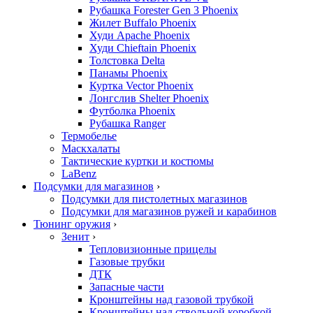
Рубашка Forester Gen 3 Phoenix
Жилет Buffalo Phoenix
Худи Apache Phoenix
Худи Chieftain Phoenix
Толстовка Delta
Панамы Phoenix
Куртка Vector Phoenix
Лонгслив Shelter Phoenix
Футболка Phoenix
Рубашка Ranger
Термобелье
Маскхалаты
Тактические куртки и костюмы
LaBenz
Подсумки для магазинов
›
Подсумки для пистолетных магазинов
Подсумки для магазинов ружей и карабинов
Тюнинг оружия
›
Зенит
›
Тепловизионные прицелы
Газовые трубки
ДТК
Запасные части
Кронштейны над газовой трубкой
Кронштейны над ствольной коробкой