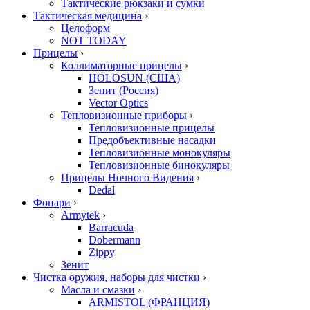
Тактические рюкзаки и сумки
Тактическая медицина
›
Целоформ
NOT TODAY
Прицелы
›
Коллиматорные прицелы
›
HOLOSUN (США)
Зенит (Россия)
Vector Optics
Тепловизионные приборы
›
Тепловизионные прицелы
Предобъективные насадки
Тепловизионные монокуляры
Тепловизионные бинокуляры
Прицелы Ночного Видения
›
Dedal
Фонари
›
Armytek
›
Barracuda
Dobermann
Zippy
Зенит
Чистка оружия, наборы для чистки
›
Масла и смазки
›
ARMISTOL (ФРАНЦИЯ)