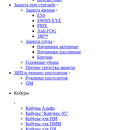
Защита при стрельбе
›
Защита зрения
›
ESS
SWISS EYE
PMX
Anti-FOG
3M™
Защита слуха
›
Наушники активные
Наушники пассивные
Беруши
Головные уборы
Прочие средства защиты
ЗИП и тюнинг пистолетов
›
Рукоятки пистолетов
ПМ
Кобуры
›
Кобуры Альфа
Кобуры "Кайдекс-95"
Кобуры для ПМ
Кобуры для ПММ
Кобуры для ПЯ