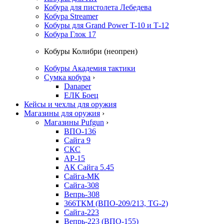
Кобура для пистолета Лебедева
Кобура Streamer
Кобуры для Grand Power T-10 и Т-12
Кобура Глок 17
Кобуры Колибри (неопрен)
Кобуры Академия тактики
Сумка кобура
›
Danaper
ЕЛК Боец
Кейсы и чехлы для оружия
Магазины для оружия
›
Магазины Pufgun
›
ВПО-136
Сайга 9
СКС
АР-15
АК Сайга 5.45
Сайга-МК
Сайга-308
Вепрь-308
366ТКМ (ВПО-209/213, TG-2)
Сайга-223
Вепрь-223 (ВПО-155)