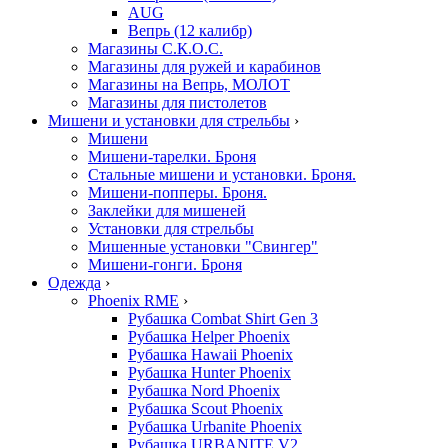
AUG
Вепрь (12 калибр)
Магазины С.К.О.С.
Магазины для ружей и карабинов
Магазины на Вепрь, МОЛОТ
Магазины для пистолетов
Мишени и установки для стрельбы
›
Мишени
Мишени-тарелки. Броня
Стальные мишени и установки. Броня.
Мишени-попперы. Броня.
Заклейки для мишеней
Установки для стрельбы
Мишенные установки "Свингер"
Мишени-гонги. Броня
Одежда
›
Phoenix RME
›
Рубашка Combat Shirt Gen 3
Рубашка Helper Phoenix
Рубашка Hawaii Phoenix
Рубашка Hunter Phoenix
Рубашка Nord Phoenix
Рубашка Scout Phoenix
Рубашка Urbanite Phoenix
Рубашка URBANITE V2