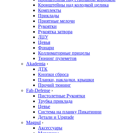
Кронштейны над колодкой целика
Комплекты
Приклады
Приятные мелочи
Рукоятки
Рукоятка затвора
ЛЦУ
Цевья
Фонари
Коллиматорные прицелы
Тюнинг пулеметов
Akademia
›
ДТК
Кнопки сброса
Планки, накладки. крышки
Прочий тюнинг
Fab-Defense
›
Пистолетные Рукоятки
Трубка приклада
Цевье
Система на планку Пикатинни
Детали и Upgrade
Magpul
›
Аксессуары