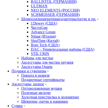
BALLISTOL (ГЕРМАНИЯ)
ULTMAN
NEO ELEMENTS (РОССИЯ)
SCHMEISSER (ГЕРМАНИЯ)
Шомпола/вишера/ерши/адаптеры/патчи и пр.
›
J.Dewey (США)
ЧистоGun
Advance Group
Nimar (Италия)
ShotTime (Китай)
Bore Tech (США)
DAC - Универсальные наборы (США)
STIL CRIN
Наборы для чистки
Аксессуары для чистки оружия
Аксессуары Quarta
Подарки и сувениры
›
Граната в разрезе
Подарочные сертификаты
Аксессуары, разное
›
Оптоволоконные мушки
Полезные мелочи
Холодная пристрелка и холощение
Шевроны, патчи и нашивки
Сумки
›