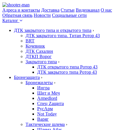
Адреса и контакты
Доставка
Статьи
Видеоканал
О нас
Обратная связь
Новости
Социальные сети
Каталог
ДТК закрытого типа и открытого типа
›
ДТК закрытого типа. Титан Ротор 43
BRT
Кочевник
ДТК Сахалин
ДТКП Ворог
Закрытого типа
›
ДТК открытого типа Ротор 43
ДТК закрытого типа Ротор 43
Бронезащита
›
Бронежилеты
›
Ингра
Щит и Меч
Armedlord
Спец Zащита
РусАрм
Not Today
Варяг
Тактические шлема
›
Шлема Atlas