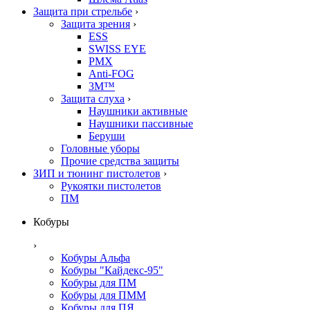
Защита при стрельбе
›
Защита зрения
›
ESS
SWISS EYE
PMX
Anti-FOG
3M™
Защита слуха
›
Наушники активные
Наушники пассивные
Беруши
Головные уборы
Прочие средства защиты
ЗИП и тюнинг пистолетов
›
Рукоятки пистолетов
ПМ
Кобуры
›
Кобуры Альфа
Кобуры "Кайдекс-95"
Кобуры для ПМ
Кобуры для ПММ
Кобуры для ПЯ