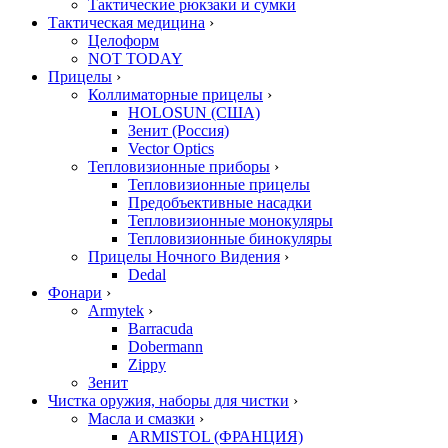
Тактические рюкзаки и сумки
Тактическая медицина
›
Целоформ
NOT TODAY
Прицелы
›
Коллиматорные прицелы
›
HOLOSUN (США)
Зенит (Россия)
Vector Optics
Тепловизионные приборы
›
Тепловизионные прицелы
Предобъективные насадки
Тепловизионные монокуляры
Тепловизионные бинокуляры
Прицелы Ночного Видения
›
Dedal
Фонари
›
Armytek
›
Barracuda
Dobermann
Zippy
Зенит
Чистка оружия, наборы для чистки
›
Масла и смазки
›
ARMISTOL (ФРАНЦИЯ)