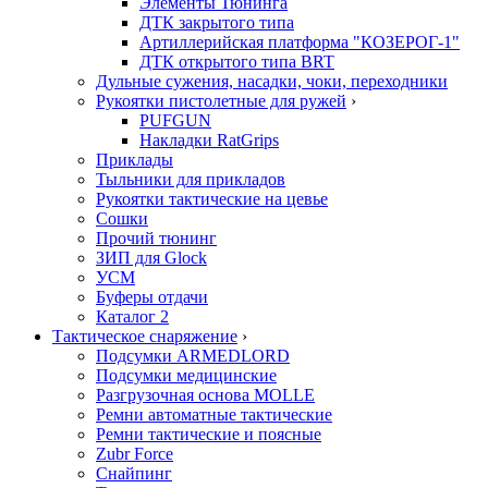
Элементы Тюнинга
ДТК закрытого типа
Артиллерийская платформа "КОЗЕРОГ-1"
ДТК открытого типа BRT
Дульные сужения, насадки, чоки, переходники
Рукоятки пистолетные для ружей
›
PUFGUN
Накладки RatGrips
Приклады
Тыльники для прикладов
Рукоятки тактические на цевье
Сошки
Прочий тюнинг
ЗИП для Glock
УСМ
Буферы отдачи
Каталог 2
Тактическое снаряжение
›
Подсумки ARMEDLORD
Подсумки медицинские
Разгрузочная основа MOLLE
Ремни автоматные тактические
Ремни тактические и поясные
Zubr Force
Снайпинг