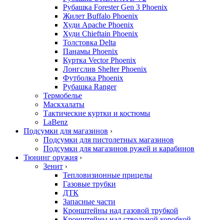
Рубашка Forester Gen 3 Phoenix
Жилет Buffalo Phoenix
Худи Apache Phoenix
Худи Chieftain Phoenix
Толстовка Delta
Панамы Phoenix
Куртка Vector Phoenix
Лонгслив Shelter Phoenix
Футболка Phoenix
Рубашка Ranger
Термобелье
Маскхалаты
Тактические куртки и костюмы
LaBenz
Подсумки для магазинов
›
Подсумки для пистолетных магазинов
Подсумки для магазинов ружей и карабинов
Тюнинг оружия
›
Зенит
›
Тепловизионные прицелы
Газовые трубки
ДТК
Запасные части
Кронштейны над газовой трубкой
Кронштейны над ствольной коробкой