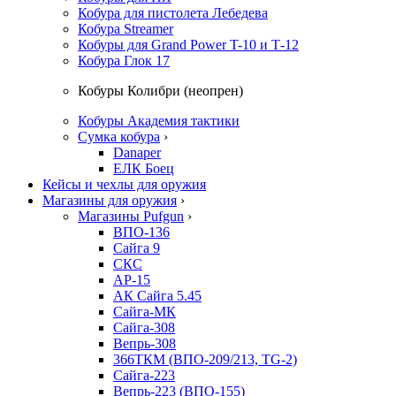
Кобура для пистолета Лебедева
Кобура Streamer
Кобуры для Grand Power T-10 и Т-12
Кобура Глок 17
Кобуры Колибри (неопрен)
Кобуры Академия тактики
Сумка кобура
›
Danaper
ЕЛК Боец
Кейсы и чехлы для оружия
Магазины для оружия
›
Магазины Pufgun
›
ВПО-136
Сайга 9
СКС
АР-15
АК Сайга 5.45
Сайга-МК
Сайга-308
Вепрь-308
366ТКМ (ВПО-209/213, TG-2)
Сайга-223
Вепрь-223 (ВПО-155)