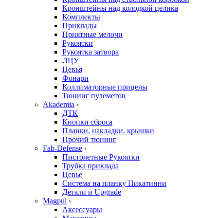
Кронштейны над колодкой целика
Комплекты
Приклады
Приятные мелочи
Рукоятки
Рукоятка затвора
ЛЦУ
Цевья
Фонари
Коллиматорные прицелы
Тюнинг пулеметов
Akademia
›
ДТК
Кнопки сброса
Планки, накладки. крышки
Прочий тюнинг
Fab-Defense
›
Пистолетные Рукоятки
Трубка приклада
Цевье
Система на планку Пикатинни
Детали и Upgrade
Magpul
›
Аксессуары