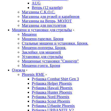
AUG
Вепрь (12 калибр)
Магазины С.К.О.С.
Магазины для ружей и карабинов
Магазины на Вепрь, МОЛОТ
Магазины для пистолетов
Мишени и установки для стрельбы
›
Мишени
Мишени-тарелки. Броня
Стальные мишени и установки. Броня.
Мишени-попперы. Броня.
Заклейки для мишеней
Установки для стрельбы
Мишенные установки "Свингер"
Мишени-гонги. Броня
Одежда
›
Phoenix RME
›
Рубашка Combat Shirt Gen 3
Рубашка Helper Phoenix
Рубашка Hawaii Phoenix
Рубашка Hunter Phoenix
Рубашка Nord Phoenix
Рубашка Scout Phoenix
Рубашка Urbanite Phoenix
Рубашка URBANITE V2