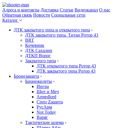
Адреса и контакты
Доставка
Статьи
Видеоканал
О нас
Обратная связь
Новости
Социальные сети
Каталог
ДТК закрытого типа и открытого типа
›
ДТК закрытого типа. Титан Ротор 43
BRT
Кочевник
ДТК Сахалин
ДТКП Ворог
Закрытого типа
›
ДТК открытого типа Ротор 43
ДТК закрытого типа Ротор 43
Бронезащита
›
Бронежилеты
›
Ингра
Щит и Меч
Armedlord
Спец Zащита
РусАрм
Not Today
Варяг
Тактические шлема
›
Шлема Atlas