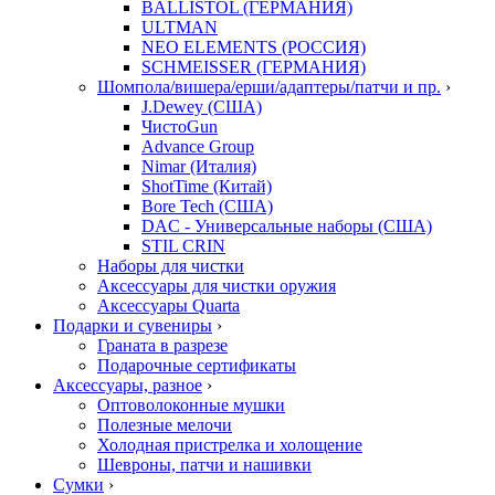
BALLISTOL (ГЕРМАНИЯ)
ULTMAN
NEO ELEMENTS (РОССИЯ)
SCHMEISSER (ГЕРМАНИЯ)
Шомпола/вишера/ерши/адаптеры/патчи и пр.
›
J.Dewey (США)
ЧистоGun
Advance Group
Nimar (Италия)
ShotTime (Китай)
Bore Tech (США)
DAC - Универсальные наборы (США)
STIL CRIN
Наборы для чистки
Аксессуары для чистки оружия
Аксессуары Quarta
Подарки и сувениры
›
Граната в разрезе
Подарочные сертификаты
Аксессуары, разное
›
Оптоволоконные мушки
Полезные мелочи
Холодная пристрелка и холощение
Шевроны, патчи и нашивки
Сумки
›