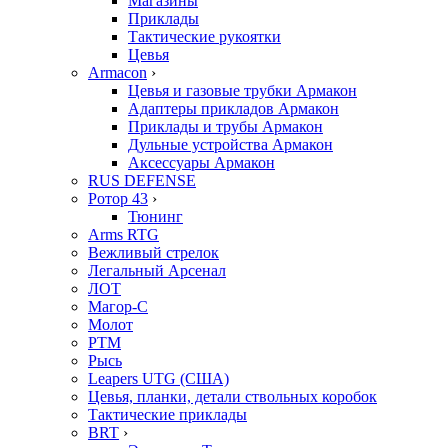
Магазины
Приклады
Тактические рукоятки
Цевья
Armacon
›
Цевья и газовые трубки Армакон
Адаптеры прикладов Армакон
Приклады и трубы Армакон
Дульные устройства Армакон
Аксессуары Армакон
RUS DEFENSE
Ротор 43
›
Тюнинг
Arms RTG
Вежливый стрелок
Легальный Арсенал
ЛОТ
Магор-С
Молот
РТМ
Рысь
Leapers UTG (США)
Цевья, планки, детали ствольных коробок
Тактические приклады
BRT
›