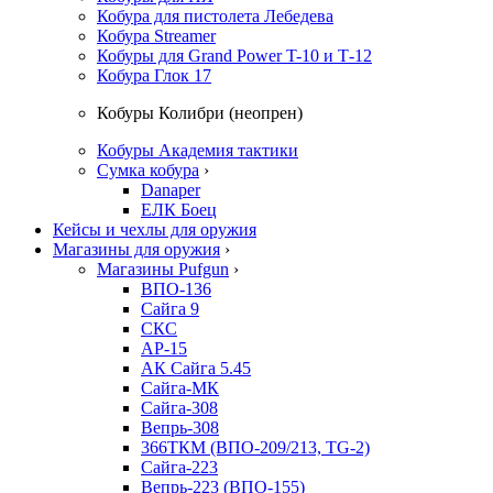
Кобура для пистолета Лебедева
Кобура Streamer
Кобуры для Grand Power T-10 и Т-12
Кобура Глок 17
Кобуры Колибри (неопрен)
Кобуры Академия тактики
Сумка кобура
›
Danaper
ЕЛК Боец
Кейсы и чехлы для оружия
Магазины для оружия
›
Магазины Pufgun
›
ВПО-136
Сайга 9
СКС
АР-15
АК Сайга 5.45
Сайга-МК
Сайга-308
Вепрь-308
366ТКМ (ВПО-209/213, TG-2)
Сайга-223
Вепрь-223 (ВПО-155)