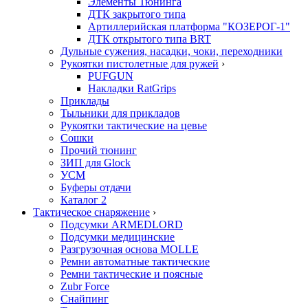
Элементы Тюнинга
ДТК закрытого типа
Артиллерийская платформа "КОЗЕРОГ-1"
ДТК открытого типа BRT
Дульные сужения, насадки, чоки, переходники
Рукоятки пистолетные для ружей
›
PUFGUN
Накладки RatGrips
Приклады
Тыльники для прикладов
Рукоятки тактические на цевье
Сошки
Прочий тюнинг
ЗИП для Glock
УСМ
Буферы отдачи
Каталог 2
Тактическое снаряжение
›
Подсумки ARMEDLORD
Подсумки медицинские
Разгрузочная основа MOLLE
Ремни автоматные тактические
Ремни тактические и поясные
Zubr Force
Снайпинг