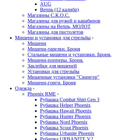
AUG
Вепрь (12 калибр)
Магазины С.К.О.С.
Магазины для ружей и карабинов
Магазины на Вепрь, МОЛОТ
Магазины для пистолетов
Мишени и установки для стрельбы
›
Мишени
Мишени-тарелки. Броня
Стальные мишени и установки. Броня.
Мишени-попперы. Броня.
Заклейки для мишеней
Установки для стрельбы
Мишенные установки "Свингер"
Мишени-гонги. Броня
Одежда
›
Phoenix RME
›
Рубашка Combat Shirt Gen 3
Рубашка Helper Phoenix
Рубашка Hawaii Phoenix
Рубашка Hunter Phoenix
Рубашка Nord Phoenix
Рубашка Scout Phoenix
Рубашка Urbanite Phoenix
Рубашка URBANITE V2