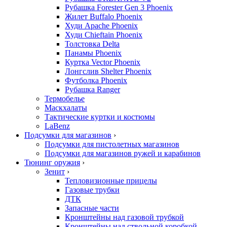
Рубашка Forester Gen 3 Phoenix
Жилет Buffalo Phoenix
Худи Apache Phoenix
Худи Chieftain Phoenix
Толстовка Delta
Панамы Phoenix
Куртка Vector Phoenix
Лонгслив Shelter Phoenix
Футболка Phoenix
Рубашка Ranger
Термобелье
Маскхалаты
Тактические куртки и костюмы
LaBenz
Подсумки для магазинов
›
Подсумки для пистолетных магазинов
Подсумки для магазинов ружей и карабинов
Тюнинг оружия
›
Зенит
›
Тепловизионные прицелы
Газовые трубки
ДТК
Запасные части
Кронштейны над газовой трубкой
Кронштейны над ствольной коробкой