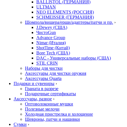
BALLISTOL (ГЕРМАНИЯ)
ULTMAN
NEO ELEMENTS (РОССИЯ)
SCHMEISSER (ГЕРМАНИЯ)
Шомпола/вишера/ерши/адаптеры/патчи и пр.
›
J.Dewey (США)
ЧистоGun
Advance Group
Nimar (Италия)
ShotTime (Китай)
Bore Tech (США)
DAC - Универсальные наборы (США)
STIL CRIN
Наборы для чистки
Аксессуары для чистки оружия
Аксессуары Quarta
Подарки и сувениры
›
Граната в разрезе
Подарочные сертификаты
Аксессуары, разное
›
Оптоволоконные мушки
Полезные мелочи
Холодная пристрелка и холощение
Шевроны, патчи и нашивки
Сумки
›