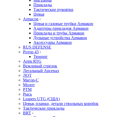
Магазины
Приклады
Тактические рукоятки
Цевья
Armacon
›
Цевья и газовые трубки Армакон
Адаптеры прикладов Армакон
Приклады и трубы Армакон
Дульные устройства Армакон
Аксессуары Армакон
RUS DEFENSE
Ротор 43
›
Тюнинг
Arms RTG
Вежливый стрелок
Легальный Арсенал
ЛОТ
Магор-С
Молот
РТМ
Рысь
Leapers UTG (США)
Цевья, планки, детали ствольных коробок
Тактические приклады
BRT
›