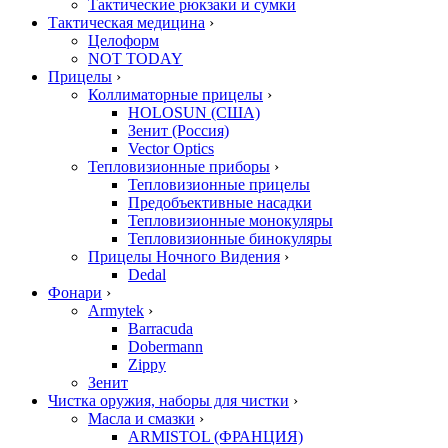
Тактические рюкзаки и сумки
Тактическая медицина
›
Целоформ
NOT TODAY
Прицелы
›
Коллиматорные прицелы
›
HOLOSUN (США)
Зенит (Россия)
Vector Optics
Тепловизионные приборы
›
Тепловизионные прицелы
Предобъективные насадки
Тепловизионные монокуляры
Тепловизионные бинокуляры
Прицелы Ночного Видения
›
Dedal
Фонари
›
Armytek
›
Barracuda
Dobermann
Zippy
Зенит
Чистка оружия, наборы для чистки
›
Масла и смазки
›
ARMISTOL (ФРАНЦИЯ)