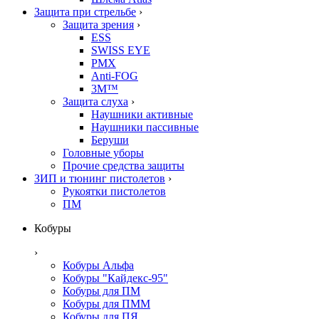
Защита при стрельбе
›
Защита зрения
›
ESS
SWISS EYE
PMX
Anti-FOG
3M™
Защита слуха
›
Наушники активные
Наушники пассивные
Беруши
Головные уборы
Прочие средства защиты
ЗИП и тюнинг пистолетов
›
Рукоятки пистолетов
ПМ
Кобуры
›
Кобуры Альфа
Кобуры "Кайдекс-95"
Кобуры для ПМ
Кобуры для ПММ
Кобуры для ПЯ