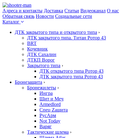
Адреса и контакты
Доставка
Статьи
Видеоканал
О нас
Обратная связь
Новости
Социальные сети
Каталог
ДТК закрытого типа и открытого типа
›
ДТК закрытого типа. Титан Ротор 43
BRT
Кочевник
ДТК Сахалин
ДТКП Ворог
Закрытого типа
›
ДТК открытого типа Ротор 43
ДТК закрытого типа Ротор 43
Бронезащита
›
Бронежилеты
›
Ингра
Щит и Меч
Armedlord
Спец Zащита
РусАрм
Not Today
Варяг
Тактические шлема
›
Шлема Atlas