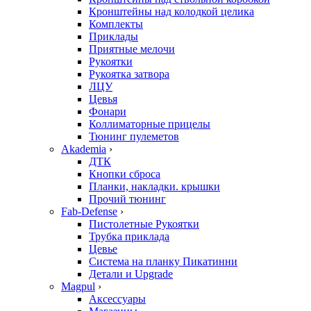
Кронштейны над колодкой целика
Комплекты
Приклады
Приятные мелочи
Рукоятки
Рукоятка затвора
ЛЦУ
Цевья
Фонари
Коллиматорные прицелы
Тюнинг пулеметов
Akademia
›
ДТК
Кнопки сброса
Планки, накладки. крышки
Прочий тюнинг
Fab-Defense
›
Пистолетные Рукоятки
Трубка приклада
Цевье
Система на планку Пикатинни
Детали и Upgrade
Magpul
›
Аксессуары