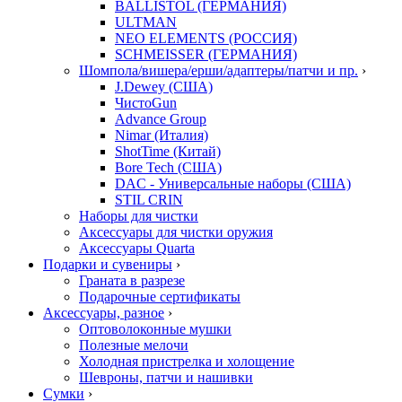
BALLISTOL (ГЕРМАНИЯ)
ULTMAN
NEO ELEMENTS (РОССИЯ)
SCHMEISSER (ГЕРМАНИЯ)
Шомпола/вишера/ерши/адаптеры/патчи и пр.
›
J.Dewey (США)
ЧистоGun
Advance Group
Nimar (Италия)
ShotTime (Китай)
Bore Tech (США)
DAC - Универсальные наборы (США)
STIL CRIN
Наборы для чистки
Аксессуары для чистки оружия
Аксессуары Quarta
Подарки и сувениры
›
Граната в разрезе
Подарочные сертификаты
Аксессуары, разное
›
Оптоволоконные мушки
Полезные мелочи
Холодная пристрелка и холощение
Шевроны, патчи и нашивки
Сумки
›