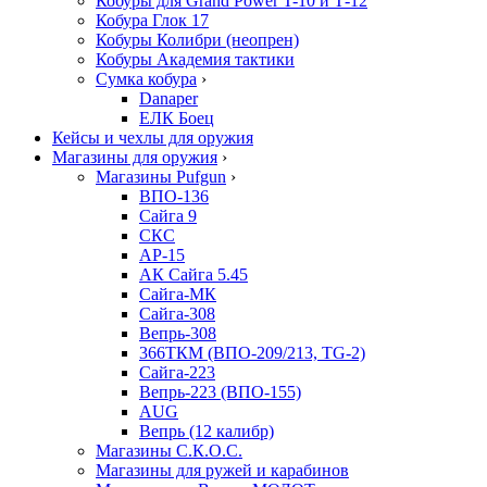
Кобуры для Grand Power T-10 и Т-12
Кобура Глок 17
Кобуры Колибри (неопрен)
Кобуры Академия тактики
Сумка кобура
›
Danaper
ЕЛК Боец
Кейсы и чехлы для оружия
Магазины для оружия
›
Магазины Pufgun
›
ВПО-136
Сайга 9
СКС
АР-15
АК Сайга 5.45
Сайга-МК
Сайга-308
Вепрь-308
366ТКМ (ВПО-209/213, TG-2)
Сайга-223
Вепрь-223 (ВПО-155)
AUG
Вепрь (12 калибр)
Магазины С.К.О.С.
Магазины для ружей и карабинов