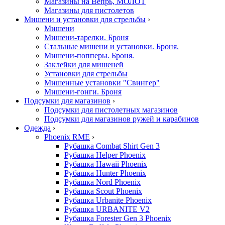
Магазины на Вепрь, МОЛОТ
Магазины для пистолетов
Мишени и установки для стрельбы
›
Мишени
Мишени-тарелки. Броня
Стальные мишени и установки. Броня.
Мишени-попперы. Броня.
Заклейки для мишеней
Установки для стрельбы
Мишенные установки "Свингер"
Мишени-гонги. Броня
Подсумки для магазинов
›
Подсумки для пистолетных магазинов
Подсумки для магазинов ружей и карабинов
Одежда
›
Phoenix RME
›
Рубашка Combat Shirt Gen 3
Рубашка Helper Phoenix
Рубашка Hawaii Phoenix
Рубашка Hunter Phoenix
Рубашка Nord Phoenix
Рубашка Scout Phoenix
Рубашка Urbanite Phoenix
Рубашка URBANITE V2
Рубашка Forester Gen 3 Phoenix