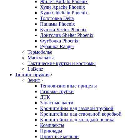
Жилет Buffalo Phoenix
Худи Apache Phoenix
Худи Chieftain Phoenix
Толстовка Delta
Панамы Phoenix
Куртка Vector Phoenix
Лонгслив Shelter Phoenix
Футболка Phoenix
Рубашка Ranger
Термобелье
Маскхалаты
Тактические куртки и костюмы
LaBenz
Тюнинг оружия
›
Зенит
›
Тепловизионные прицелы
Газовые трубки
ДТК
Запасные части
Кронштейны над газовой трубкой
Кронштейны над ствольной коробкой
Кронштейны над колодкой целика
Комплекты
Приклады
Приятные мелочи