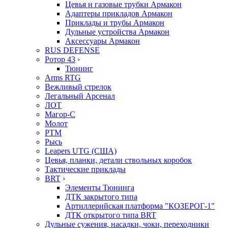
Цевья и газовые трубки Армакон
Адаптеры прикладов Армакон
Приклады и трубы Армакон
Дульные устройства Армакон
Аксессуары Армакон
RUS DEFENSE
Ротор 43
›
Тюнинг
Arms RTG
Вежливый стрелок
Легальный Арсенал
ЛОТ
Магор-С
Молот
РТМ
Рысь
Leapers UTG (США)
Цевья, планки, детали ствольных коробок
Тактические приклады
BRT
›
Элементы Тюнинга
ДТК закрытого типа
Артиллерийская платформа "КОЗЕРОГ-1"
ДТК открытого типа BRT
Дульные сужения, насадки, чоки, переходники