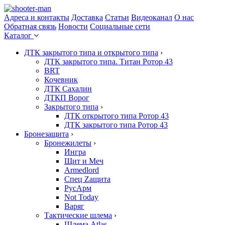
Адреса и контакты
Доставка
Статьи
Видеоканал
О нас
Обратная связь
Новости
Социальные сети
Каталог
ДТК закрытого типа и открытого типа
›
ДТК закрытого типа. Титан Ротор 43
BRT
Кочевник
ДТК Сахалин
ДТКП Ворог
Закрытого типа
›
ДТК открытого типа Ротор 43
ДТК закрытого типа Ротор 43
Бронезащита
›
Бронежилеты
›
Ингра
Щит и Меч
Armedlord
Спец Zащита
РусАрм
Not Today
Варяг
Тактические шлема
›
Шлема Atlas