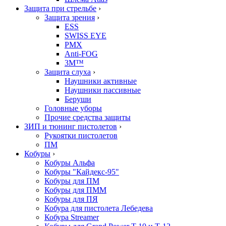
Защита при стрельбе
›
Защита зрения
›
ESS
SWISS EYE
PMX
Anti-FOG
3M™
Защита слуха
›
Наушники активные
Наушники пассивные
Беруши
Головные уборы
Прочие средства защиты
ЗИП и тюнинг пистолетов
›
Рукоятки пистолетов
ПМ
Кобуры
›
Кобуры Альфа
Кобуры "Кайдекс-95"
Кобуры для ПМ
Кобуры для ПММ
Кобуры для ПЯ
Кобура для пистолета Лебедева
Кобура Streamer