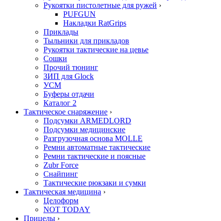
Рукоятки пистолетные для ружей
›
PUFGUN
Накладки RatGrips
Приклады
Тыльники для прикладов
Рукоятки тактические на цевье
Сошки
Прочий тюнинг
ЗИП для Glock
УСМ
Буферы отдачи
Каталог 2
Тактическое снаряжение
›
Подсумки ARMEDLORD
Подсумки медицинские
Разгрузочная основа MOLLE
Ремни автоматные тактические
Ремни тактические и поясные
Zubr Force
Снайпинг
Тактические рюкзаки и сумки
Тактическая медицина
›
Целоформ
NOT TODAY
Прицелы
›