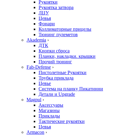
Рукоятки
Рукоятка затвора
ЛЦУ
Цевья
Фонари
Коллиматорные прицелы
Тюнинг пулеметов
Akademia
›
ДТК
Кнопки сброса
Планки, накладки. крышки
Прочий тюнинг
Fab-Defense
›
Пистолетные Рукоятки
Трубка приклада
Цевье
Система на планку Пикатинни
Детали и Upgrade
Magpul
›
Аксессуары
Магазины
Приклады
Тактические рукоятки
Цевья
Armacon
›