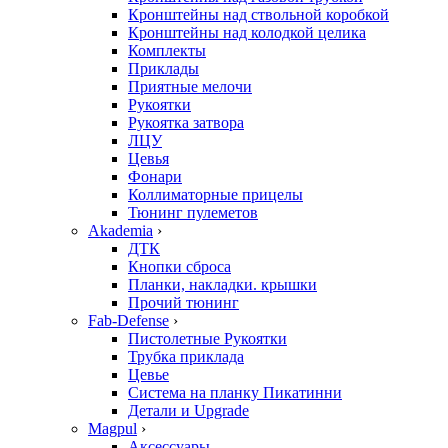
Кронштейны над ствольной коробкой
Кронштейны над колодкой целика
Комплекты
Приклады
Приятные мелочи
Рукоятки
Рукоятка затвора
ЛЦУ
Цевья
Фонари
Коллиматорные прицелы
Тюнинг пулеметов
Akademia
›
ДТК
Кнопки сброса
Планки, накладки. крышки
Прочий тюнинг
Fab-Defense
›
Пистолетные Рукоятки
Трубка приклада
Цевье
Система на планку Пикатинни
Детали и Upgrade
Magpul
›
Аксессуары