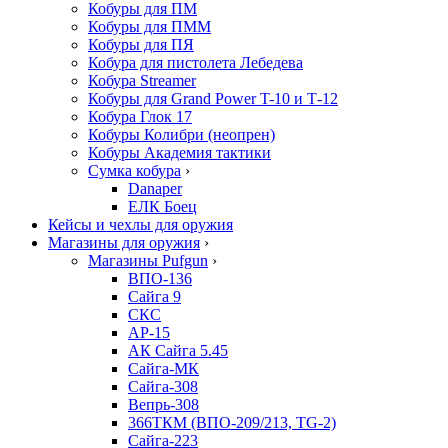
Кобуры для ПМ
Кобуры для ПММ
Кобуры для ПЯ
Кобура для пистолета Лебедева
Кобура Streamer
Кобуры для Grand Power T-10 и Т-12
Кобура Глок 17
Кобуры Колибри (неопрен)
Кобуры Академия тактики
Сумка кобура
›
Danaper
ЕЛК Боец
Кейсы и чехлы для оружия
Магазины для оружия
›
Магазины Pufgun
›
ВПО-136
Сайга 9
СКС
АР-15
АК Сайга 5.45
Сайга-МК
Сайга-308
Вепрь-308
366ТКМ (ВПО-209/213, TG-2)
Сайга-223