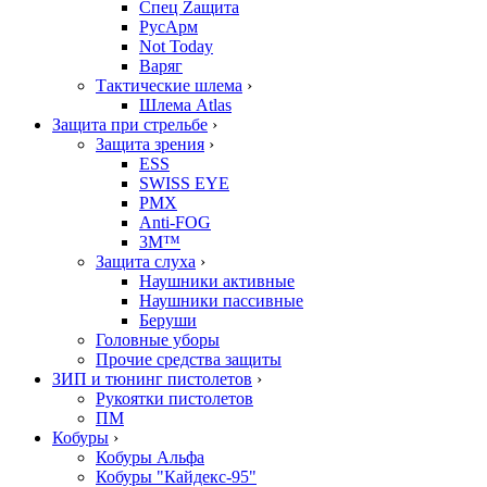
Спец Zащита
РусАрм
Not Today
Варяг
Тактические шлема
›
Шлема Atlas
Защита при стрельбе
›
Защита зрения
›
ESS
SWISS EYE
PMX
Anti-FOG
3M™
Защита слуха
›
Наушники активные
Наушники пассивные
Беруши
Головные уборы
Прочие средства защиты
ЗИП и тюнинг пистолетов
›
Рукоятки пистолетов
ПМ
Кобуры
›
Кобуры Альфа
Кобуры "Кайдекс-95"