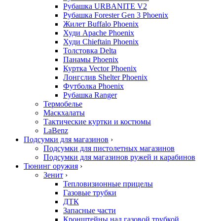
Рубашка URBANITE V2
Рубашка Forester Gen 3 Phoenix
Жилет Buffalo Phoenix
Худи Apache Phoenix
Худи Chieftain Phoenix
Толстовка Delta
Панамы Phoenix
Куртка Vector Phoenix
Лонгслив Shelter Phoenix
Футболка Phoenix
Рубашка Ranger
Термобелье
Маскхалаты
Тактические куртки и костюмы
LaBenz
Подсумки для магазинов
›
Подсумки для пистолетных магазинов
Подсумки для магазинов ружей и карабинов
Тюнинг оружия
›
Зенит
›
Тепловизионные прицелы
Газовые трубки
ДТК
Запасные части
Кронштейны над газовой трубкой