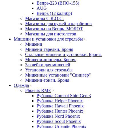
Вепрь-223 (ВПО-155)
AUG
Вепрь (12 калибр)
Магазины С.К.О.С.
Магазины для ружей и карабинов
Магазины на Вепрь, МОЛОТ
Магазины для пистолетов
Мишени и установки для стрельбы
›
Мишени
Мишени-тарелки. Броня
Стальные мишени и установки. Броня.
Мишени-попперы. Броня.
Заклейки для мишеней
Установки для стрельбы
Мишенные установки "Свингер"
Мишени-гонги. Броня
Одежда
›
Phoenix RME
›
Рубашка Combat Shirt Gen 3
Рубашка Helper Phoenix
Рубашка Hawaii Phoenix
Рубашка Hunter Phoenix
Рубашка Nord Phoenix
Рубашка Scout Phoenix
Рубашка Urbanite Phoenix