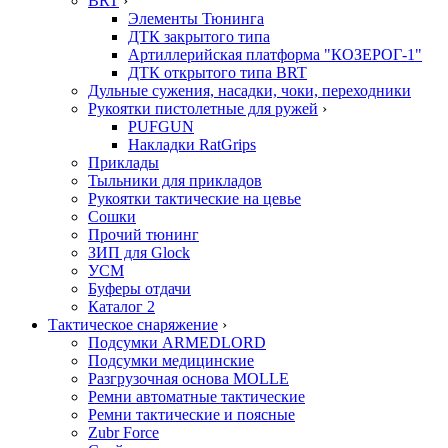
BRT
›
Элементы Тюнинга
ДТК закрытого типа
Артиллерийская платформа "КОЗЕРОГ-1"
ДТК открытого типа BRT
Дульные сужения, насадки, чоки, переходники
Рукоятки пистолетные для ружей
›
PUFGUN
Накладки RatGrips
Приклады
Тыльники для прикладов
Рукоятки тактические на цевье
Сошки
Прочий тюнинг
ЗИП для Glock
УСМ
Буферы отдачи
Каталог 2
Тактическое снаряжение
›
Подсумки ARMEDLORD
Подсумки медицинские
Разгрузочная основа MOLLE
Ремни автоматные тактические
Ремни тактические и поясные
Zubr Force