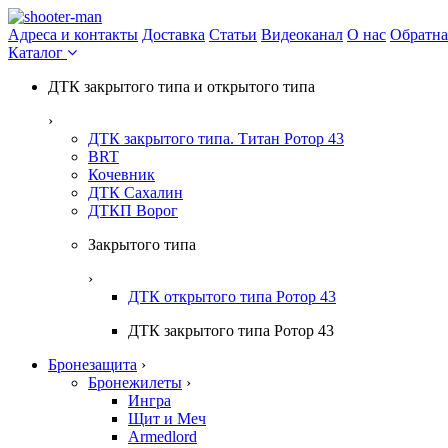
Адреса и контакты
Доставка
Статьи
Видеоканал
О нас
Обратна
Каталог
ДТК закрытого типа и открытого типа
›
ДТК закрытого типа. Титан Ротор 43
BRT
Кочевник
ДТК Сахалин
ДТКП Ворог
Закрытого типа
›
ДТК открытого типа Ротор 43
ДТК закрытого типа Ротор 43
Бронезащита
›
Бронежилеты
›
Ингра
Щит и Меч
Armedlord