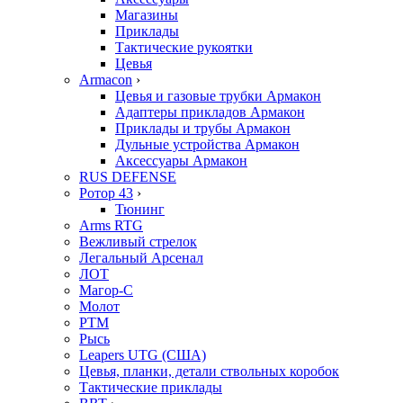
Магазины
Приклады
Тактические рукоятки
Цевья
Armacon
›
Цевья и газовые трубки Армакон
Адаптеры прикладов Армакон
Приклады и трубы Армакон
Дульные устройства Армакон
Аксессуары Армакон
RUS DEFENSE
Ротор 43
›
Тюнинг
Arms RTG
Вежливый стрелок
Легальный Арсенал
ЛОТ
Магор-С
Молот
РТМ
Рысь
Leapers UTG (США)
Цевья, планки, детали ствольных коробок
Тактические приклады