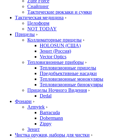
Zubr Force
Снайпинг
Тактические рюкзаки и сумки
Тактическая медицина
›
Целоформ
NOT TODAY
Прицелы
›
Коллиматорные прицелы
›
HOLOSUN (США)
Зенит (Россия)
Vector Optics
Тепловизионные приборы
›
Тепловизионные прицелы
Предобъективные насадки
Тепловизионные монокуляры
Тепловизионные бинокуляры
Прицелы Ночного Видения
›
Dedal
Фонари
›
Armytek
›
Barracuda
Dobermann
Zippy
Зенит
Чистка оружия, наборы для чистки
›