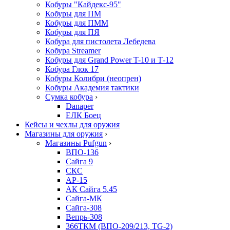
Кобуры "Кайдекс-95"
Кобуры для ПМ
Кобуры для ПММ
Кобуры для ПЯ
Кобура для пистолета Лебедева
Кобура Streamer
Кобуры для Grand Power T-10 и Т-12
Кобура Глок 17
Кобуры Колибри (неопрен)
Кобуры Академия тактики
Сумка кобура
›
Danaper
ЕЛК Боец
Кейсы и чехлы для оружия
Магазины для оружия
›
Магазины Pufgun
›
ВПО-136
Сайга 9
СКС
АР-15
АК Сайга 5.45
Сайга-МК
Сайга-308
Вепрь-308
366ТКМ (ВПО-209/213, TG-2)