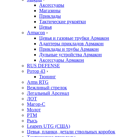
Аксессуары
Магазины
Приклады
Тактические рукоятки
Цевья
Armacon
›
Цевья и газовые трубки Армакон
Адаптеры прикладов Армакон
Приклады и трубы Армакон
Дульные устройства Армакон
Аксессуары Армакон
RUS DEFENSE
Ротор 43
›
Тюнинг
Arms RTG
Вежливый стрелок
Легальный Арсенал
ЛОТ
Магор-С
Молот
РТМ
Рысь
Leapers UTG (США)
Цевья, планки, детали ствольных коробок