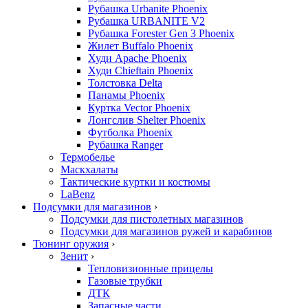
Рубашка Urbanite Phoenix
Рубашка URBANITE V2
Рубашка Forester Gen 3 Phoenix
Жилет Buffalo Phoenix
Худи Apache Phoenix
Худи Chieftain Phoenix
Толстовка Delta
Панамы Phoenix
Куртка Vector Phoenix
Лонгслив Shelter Phoenix
Футболка Phoenix
Рубашка Ranger
Термобелье
Маскхалаты
Тактические куртки и костюмы
LaBenz
Подсумки для магазинов
›
Подсумки для пистолетных магазинов
Подсумки для магазинов ружей и карабинов
Тюнинг оружия
›
Зенит
›
Тепловизионные прицелы
Газовые трубки
ДТК
Запасные части