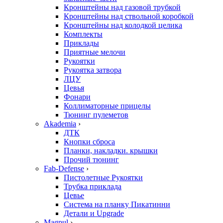
Кронштейны над газовой трубкой
Кронштейны над ствольной коробкой
Кронштейны над колодкой целика
Комплекты
Приклады
Приятные мелочи
Рукоятки
Рукоятка затвора
ЛЦУ
Цевья
Фонари
Коллиматорные прицелы
Тюнинг пулеметов
Akademia
›
ДТК
Кнопки сброса
Планки, накладки. крышки
Прочий тюнинг
Fab-Defense
›
Пистолетные Рукоятки
Трубка приклада
Цевье
Система на планку Пикатинни
Детали и Upgrade
Magpul
›