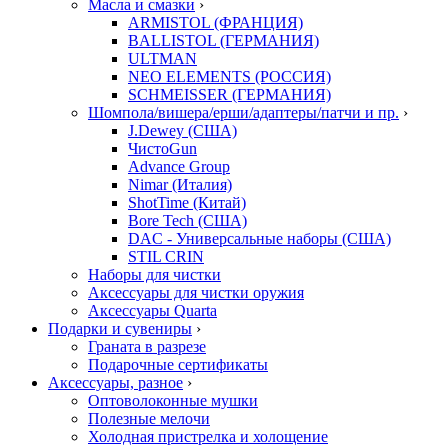
Масла и смазки
›
ARMISTOL (ФРАНЦИЯ)
BALLISTOL (ГЕРМАНИЯ)
ULTMAN
NEO ELEMENTS (РОССИЯ)
SCHMEISSER (ГЕРМАНИЯ)
Шомпола/вишера/ерши/адаптеры/патчи и пр.
›
J.Dewey (США)
ЧистоGun
Advance Group
Nimar (Италия)
ShotTime (Китай)
Bore Tech (США)
DAC - Универсальные наборы (США)
STIL CRIN
Наборы для чистки
Аксессуары для чистки оружия
Аксессуары Quarta
Подарки и сувениры
›
Граната в разрезе
Подарочные сертификаты
Аксессуары, разное
›
Оптоволоконные мушки
Полезные мелочи
Холодная пристрелка и холощение