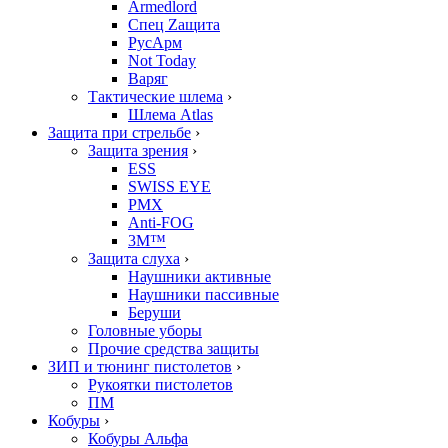
Armedlord
Спец Zащита
РусАрм
Not Today
Варяг
Тактические шлема
›
Шлема Atlas
Защита при стрельбе
›
Защита зрения
›
ESS
SWISS EYE
PMX
Anti-FOG
3M™
Защита слуха
›
Наушники активные
Наушники пассивные
Беруши
Головные уборы
Прочие средства защиты
ЗИП и тюнинг пистолетов
›
Рукоятки пистолетов
ПМ
Кобуры
›
Кобуры Альфа