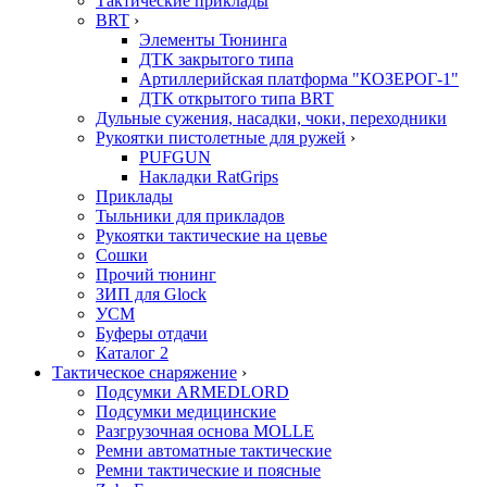
Тактические приклады
BRT
›
Элементы Тюнинга
ДТК закрытого типа
Артиллерийская платформа "КОЗЕРОГ-1"
ДТК открытого типа BRT
Дульные сужения, насадки, чоки, переходники
Рукоятки пистолетные для ружей
›
PUFGUN
Накладки RatGrips
Приклады
Тыльники для прикладов
Рукоятки тактические на цевье
Сошки
Прочий тюнинг
ЗИП для Glock
УСМ
Буферы отдачи
Каталог 2
Тактическое снаряжение
›
Подсумки ARMEDLORD
Подсумки медицинские
Разгрузочная основа MOLLE
Ремни автоматные тактические
Ремни тактические и поясные