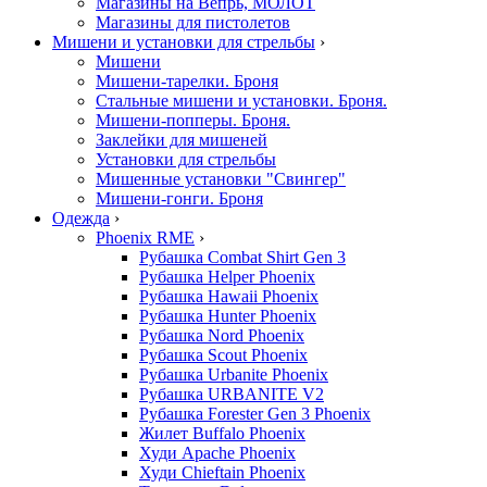
Магазины на Вепрь, МОЛОТ
Магазины для пистолетов
Мишени и установки для стрельбы
›
Мишени
Мишени-тарелки. Броня
Стальные мишени и установки. Броня.
Мишени-попперы. Броня.
Заклейки для мишеней
Установки для стрельбы
Мишенные установки "Свингер"
Мишени-гонги. Броня
Одежда
›
Phoenix RME
›
Рубашка Combat Shirt Gen 3
Рубашка Helper Phoenix
Рубашка Hawaii Phoenix
Рубашка Hunter Phoenix
Рубашка Nord Phoenix
Рубашка Scout Phoenix
Рубашка Urbanite Phoenix
Рубашка URBANITE V2
Рубашка Forester Gen 3 Phoenix
Жилет Buffalo Phoenix
Худи Apache Phoenix
Худи Chieftain Phoenix