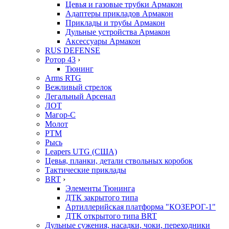
Цевья и газовые трубки Армакон
Адаптеры прикладов Армакон
Приклады и трубы Армакон
Дульные устройства Армакон
Аксессуары Армакон
RUS DEFENSE
Ротор 43
›
Тюнинг
Arms RTG
Вежливый стрелок
Легальный Арсенал
ЛОТ
Магор-С
Молот
РТМ
Рысь
Leapers UTG (США)
Цевья, планки, детали ствольных коробок
Тактические приклады
BRT
›
Элементы Тюнинга
ДТК закрытого типа
Артиллерийская платформа "КОЗЕРОГ-1"
ДТК открытого типа BRT
Дульные сужения, насадки, чоки, переходники