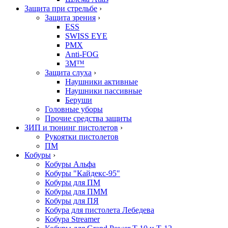
Защита при стрельбе
›
Защита зрения
›
ESS
SWISS EYE
PMX
Anti-FOG
3M™
Защита слуха
›
Наушники активные
Наушники пассивные
Беруши
Головные уборы
Прочие средства защиты
ЗИП и тюнинг пистолетов
›
Рукоятки пистолетов
ПМ
Кобуры
›
Кобуры Альфа
Кобуры "Кайдекс-95"
Кобуры для ПМ
Кобуры для ПММ
Кобуры для ПЯ
Кобура для пистолета Лебедева
Кобура Streamer