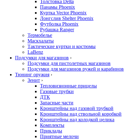
Толстовка Delta
Панамы Phoenix
Куртка Vector Phoenix
Лонгслив Shelter Phoenix
Футболка Phoenix
Рубашка Ranger
Термобелье
Маскхалаты
Тактические куртки и костюмы
LaBenz
Подсумки для магазинов
›
Подсумки для пистолетных магазинов
Подсумки для магазинов ружей и карабинов
Тюнинг оружия
›
Зенит
›
Тепловизионные прицелы
Газовые трубки
ДТК
Запасные части
Кронштейны над газовой трубкой
Кронштейны над ствольной коробкой
Кронштейны над колодкой целика
Комплекты
Приклады
Приятные мелочи