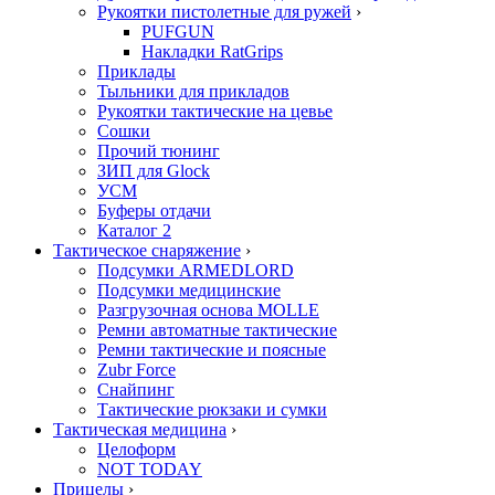
Рукоятки пистолетные для ружей
›
PUFGUN
Накладки RatGrips
Приклады
Тыльники для прикладов
Рукоятки тактические на цевье
Сошки
Прочий тюнинг
ЗИП для Glock
УСМ
Буферы отдачи
Каталог 2
Тактическое снаряжение
›
Подсумки ARMEDLORD
Подсумки медицинские
Разгрузочная основа MOLLE
Ремни автоматные тактические
Ремни тактические и поясные
Zubr Force
Снайпинг
Тактические рюкзаки и сумки
Тактическая медицина
›
Целоформ
NOT TODAY
Прицелы
›