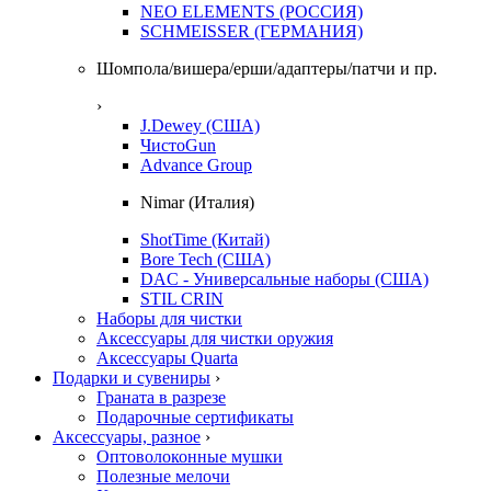
NEO ELEMENTS (РОССИЯ)
SCHMEISSER (ГЕРМАНИЯ)
Шомпола/вишера/ерши/адаптеры/патчи и пр.
›
J.Dewey (США)
ЧистоGun
Advance Group
Nimar (Италия)
ShotTime (Китай)
Bore Tech (США)
DAC - Универсальные наборы (США)
STIL CRIN
Наборы для чистки
Аксессуары для чистки оружия
Аксессуары Quarta
Подарки и сувениры
›
Граната в разрезе
Подарочные сертификаты
Аксессуары, разное
›
Оптоволоконные мушки
Полезные мелочи