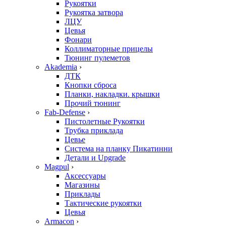
Рукоятки
Рукоятка затвора
ЛЦУ
Цевья
Фонари
Коллиматорные прицелы
Тюнинг пулеметов
Akademia
›
ДТК
Кнопки сброса
Планки, накладки. крышки
Прочий тюнинг
Fab-Defense
›
Пистолетные Рукоятки
Трубка приклада
Цевье
Система на планку Пикатинни
Детали и Upgrade
Magpul
›
Аксессуары
Магазины
Приклады
Тактические рукоятки
Цевья
Armacon
›