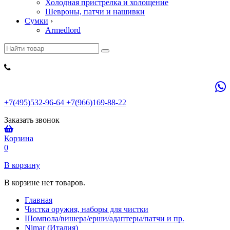
Холодная пристрелка и холощение
Шевроны, патчи и нашивки
Сумки
›
Armedlord
+7(495)532-96-64 +7(966)169-88-22
Заказать звонок
Корзина
0
В корзину
В корзине нет товаров.
Главная
Чистка оружия, наборы для чистки
Шомпола/вишера/ерши/адаптеры/патчи и пр.
Nimar (Италия)