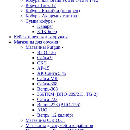
Кобуры для Grand Power T-10 и Т-12
Кобура Глок 17
Кобуры Колибри (неопрен)
Кобуры Академия тактики
Сумка кобура
›
Danaper
ЕЛК Боец
Кейсы и чехлы для оружия
Магазины для оружия
›
Магазины Pufgun
›
ВПО-136
Сайга 9
СКС
АР-15
АК Сайга 5.45
Сайга-МК
Сайга-308
Вепрь-308
366ТКМ (ВПО-209/213, TG-2)
Сайга-223
Вепрь-223 (ВПО-155)
AUG
Вепрь (12 калибр)
Магазины С.К.О.С.
Магазины для ружей и карабинов