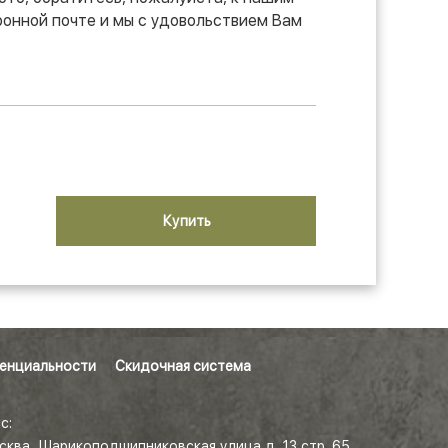
онной почте и мы с удовольствием Вам
Купить
енциальности
Скидочная система
с:
осква, Шарикоподшипниковская улица д. 13 стр. 65