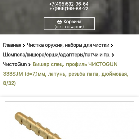
+7(495)532-96-64
+7(966)169-88-22
Корзина
(нет товаров)
Главная
Чистка оружия, наборы для чистки
Шомпола/вишера/ерши/адаптеры/патчи и пр.
ЧистоGun
Вишер спец. профиль ЧИСТОGUN
338SJM (d=7,1мм, латунь, резьба папа, дюймовая,
8/32)