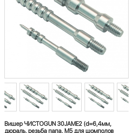
Вишер ЧИСТОGUN 30JAME2 (d=6,4мм,
дюраль, резьба папа, M5 для шомполов