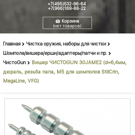
+7(495)532-96-64
+7(966)169-88-22
Корзина
(нет товаров)
Главная
Чистка оружия, наборы для чистки
Шомпола/вишера/ерши/адаптеры/патчи и пр.
ЧистоGun
Вишер ЧИСТОGUN 30JAME2 (d=6,4мм,
дюраль, резьба папа, M5 для шомполов StilCrin,
MegaLine, VFG)