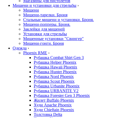
Магазины для пистолетов
Мишени и установки для стрельбы
›
Мишени
Мишени-тарелки. Броня
Стальные мишени и установки. Броня.
Мишени-попперы. Броня.
Заклейки для мишеней
Установки для стрельбы
Мишенные установки "Свингер"
Мишени-гонги. Броня
Одежда
›
Phoenix RME
›
Рубашка Combat Shirt Gen 3
Рубашка Helper Phoenix
Рубашка Hawaii Phoenix
Рубашка Hunter Phoenix
Рубашка Nord Phoenix
Рубашка Scout Phoenix
Рубашка Urbanite Phoenix
Рубашка URBANITE V2
Рубашка Forester Gen 3 Phoenix
Жилет Buffalo Phoenix
Худи Apache Phoenix
Худи Chieftain Phoenix
Толстовка Delta