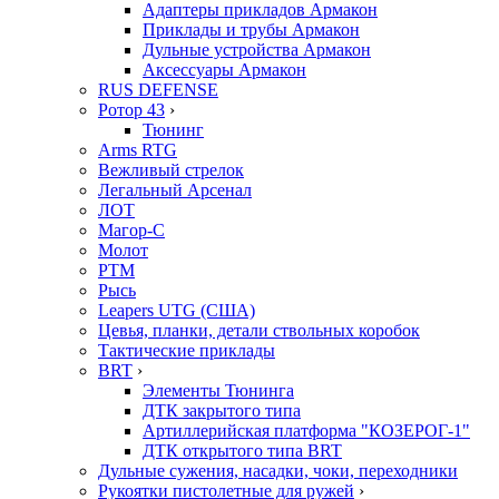
Адаптеры прикладов Армакон
Приклады и трубы Армакон
Дульные устройства Армакон
Аксессуары Армакон
RUS DEFENSE
Ротор 43
›
Тюнинг
Arms RTG
Вежливый стрелок
Легальный Арсенал
ЛОТ
Магор-С
Молот
РТМ
Рысь
Leapers UTG (США)
Цевья, планки, детали ствольных коробок
Тактические приклады
BRT
›
Элементы Тюнинга
ДТК закрытого типа
Артиллерийская платформа "КОЗЕРОГ-1"
ДТК открытого типа BRT
Дульные сужения, насадки, чоки, переходники
Рукоятки пистолетные для ружей
›