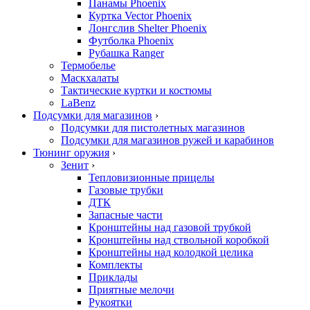
Панамы Phoenix
Куртка Vector Phoenix
Лонгслив Shelter Phoenix
Футболка Phoenix
Рубашка Ranger
Термобелье
Маскхалаты
Тактические куртки и костюмы
LaBenz
Подсумки для магазинов
›
Подсумки для пистолетных магазинов
Подсумки для магазинов ружей и карабинов
Тюнинг оружия
›
Зенит
›
Тепловизионные прицелы
Газовые трубки
ДТК
Запасные части
Кронштейны над газовой трубкой
Кронштейны над ствольной коробкой
Кронштейны над колодкой целика
Комплекты
Приклады
Приятные мелочи
Рукоятки