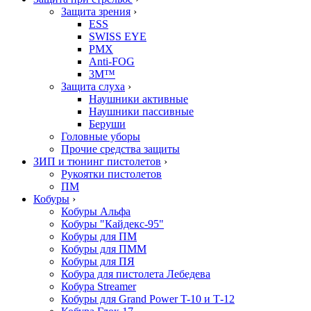
Защита зрения
›
ESS
SWISS EYE
PMX
Anti-FOG
3M™
Защита слуха
›
Наушники активные
Наушники пассивные
Беруши
Головные уборы
Прочие средства защиты
ЗИП и тюнинг пистолетов
›
Рукоятки пистолетов
ПМ
Кобуры
›
Кобуры Альфа
Кобуры "Кайдекс-95"
Кобуры для ПМ
Кобуры для ПММ
Кобуры для ПЯ
Кобура для пистолета Лебедева
Кобура Streamer
Кобуры для Grand Power T-10 и Т-12