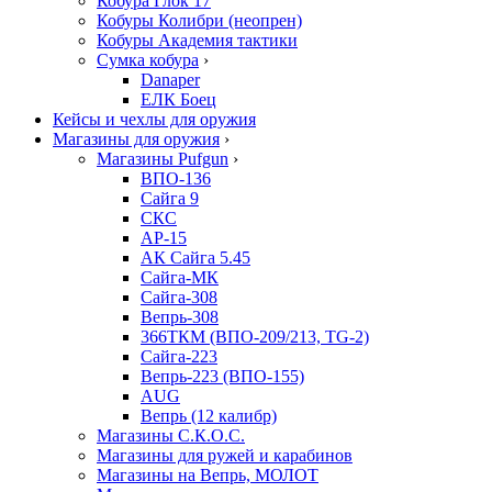
Кобура Глок 17
Кобуры Колибри (неопрен)
Кобуры Академия тактики
Сумка кобура
›
Danaper
ЕЛК Боец
Кейсы и чехлы для оружия
Магазины для оружия
›
Магазины Pufgun
›
ВПО-136
Сайга 9
СКС
АР-15
АК Сайга 5.45
Сайга-МК
Сайга-308
Вепрь-308
366ТКМ (ВПО-209/213, TG-2)
Сайга-223
Вепрь-223 (ВПО-155)
AUG
Вепрь (12 калибр)
Магазины С.К.О.С.
Магазины для ружей и карабинов
Магазины на Вепрь, МОЛОТ