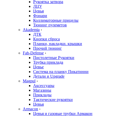
Рукоятка затвора
ЛЦУ
Цевья
Фонари
Коллиматорные прицелы
Тюнинг пулеметов
Akademia
›
ДТК
Кнопки сброса
Планки, накладки. крышки
Прочий тюнинг
Fab-Defense
›
Пистолетные Рукоятки
Трубка приклада
Цевье
Система на планку Пикатинни
Детали и Upgrade
Magpul
›
Аксессуары
Магазины
Приклады
Тактические рукоятки
Цевья
Armacon
›
Цевья и газовые трубки Армакон