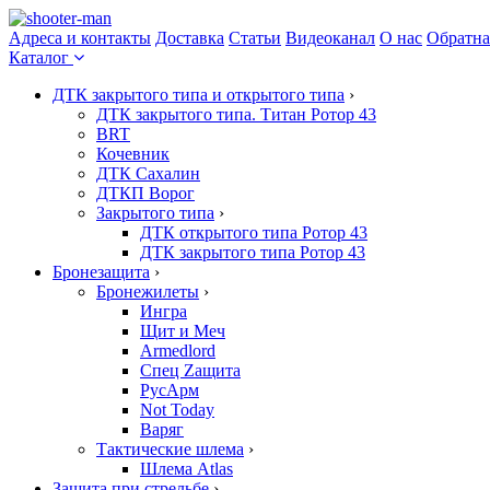
Адреса и контакты
Доставка
Статьи
Видеоканал
О нас
Обратна
Каталог
ДТК закрытого типа и открытого типа
›
ДТК закрытого типа. Титан Ротор 43
BRT
Кочевник
ДТК Сахалин
ДТКП Ворог
Закрытого типа
›
ДТК открытого типа Ротор 43
ДТК закрытого типа Ротор 43
Бронезащита
›
Бронежилеты
›
Ингра
Щит и Меч
Armedlord
Спец Zащита
РусАрм
Not Today
Варяг
Тактические шлема
›
Шлема Atlas
Защита при стрельбе
›