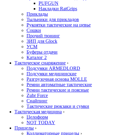
PUFGUN
Накладки RatGrips
Приклады
Тыльники для прикладов
Рукоятки тактические на цевье
Сошки
Прочий тюнинг
ЗИП для Glock
УСМ
Буферы отдачи
Каталог 2
Тактическое снаряжение
›
Подсумки ARMEDLORD
Подсумки медицинские
Разгрузочная основа MOLLE
Ремни автоматные тактические
Ремни тактические и поясные
Zubr Force
Снайпинг
Тактические рюкзаки и сумки
Тактическая медицина
›
Целоформ
NOT TODAY
Прицелы
›
Коллиматорные прицелы
›