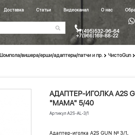
Доставка
Статьи
Видеоканал
О нас
Обра
+7(495)532-96-64
+7(966)169-88-22
Шомпола/вишера/ерши/адаптеры/патчи и пр.
ЧистоGun
АДАПТЕР-ИГОЛКА A2S GU
"МАМА" 5/40
Артикул
A2S-AL-3/1
Адаптер-иголка A2S GUN № 3/1,