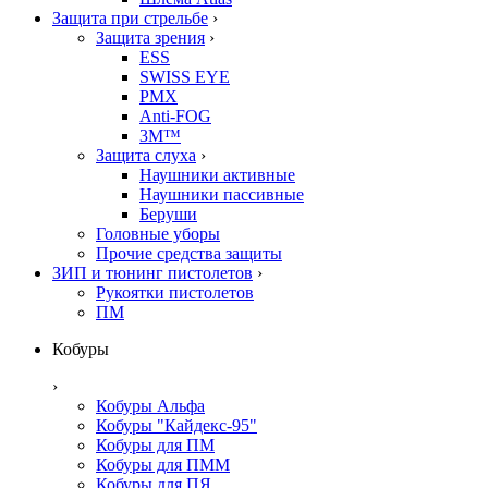
Защита при стрельбе
›
Защита зрения
›
ESS
SWISS EYE
PMX
Anti-FOG
3M™
Защита слуха
›
Наушники активные
Наушники пассивные
Беруши
Головные уборы
Прочие средства защиты
ЗИП и тюнинг пистолетов
›
Рукоятки пистолетов
ПМ
Кобуры
›
Кобуры Альфа
Кобуры "Кайдекс-95"
Кобуры для ПМ
Кобуры для ПММ
Кобуры для ПЯ