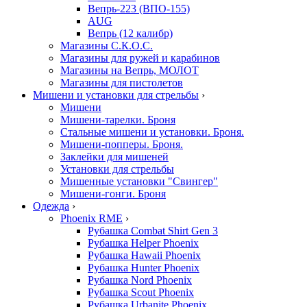
Вепрь-223 (ВПО-155)
AUG
Вепрь (12 калибр)
Магазины С.К.О.С.
Магазины для ружей и карабинов
Магазины на Вепрь, МОЛОТ
Магазины для пистолетов
Мишени и установки для стрельбы
›
Мишени
Мишени-тарелки. Броня
Стальные мишени и установки. Броня.
Мишени-попперы. Броня.
Заклейки для мишеней
Установки для стрельбы
Мишенные установки "Свингер"
Мишени-гонги. Броня
Одежда
›
Phoenix RME
›
Рубашка Combat Shirt Gen 3
Рубашка Helper Phoenix
Рубашка Hawaii Phoenix
Рубашка Hunter Phoenix
Рубашка Nord Phoenix
Рубашка Scout Phoenix
Рубашка Urbanite Phoenix