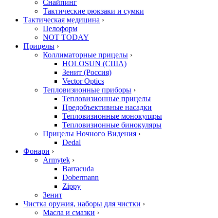
Снайпинг
Тактические рюкзаки и сумки
Тактическая медицина
›
Целоформ
NOT TODAY
Прицелы
›
Коллиматорные прицелы
›
HOLOSUN (США)
Зенит (Россия)
Vector Optics
Тепловизионные приборы
›
Тепловизионные прицелы
Предобъективные насадки
Тепловизионные монокуляры
Тепловизионные бинокуляры
Прицелы Ночного Видения
›
Dedal
Фонари
›
Armytek
›
Barracuda
Dobermann
Zippy
Зенит
Чистка оружия, наборы для чистки
›
Масла и смазки
›