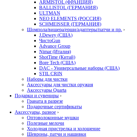
ARMISTOL (ФРАНЦИЯ)
BALLISTOL (ГЕРМАНИЯ)
ULTMAN
NEO ELEMENTS (РОССИЯ)
SCHMEISSER (ГЕРМАНИЯ)
Шомпола/вишера/ерши/адаптеры/патчи и пр.
›
J.Dewey (США)
ЧистоGun
Advance Group
Nimar (Италия)
ShotTime (Китай)
Bore Tech (США)
DAC - Универсальные наборы (США)
STIL CRIN
Наборы для чистки
Аксессуары для чистки оружия
Аксессуары Quarta
Подарки и сувениры
›
Граната в разрезе
Подарочные сертификаты
Аксессуары, разное
›
Оптоволоконные мушки
Полезные мелочи
Холодная пристрелка и холощение
Шевроны, патчи и нашивки