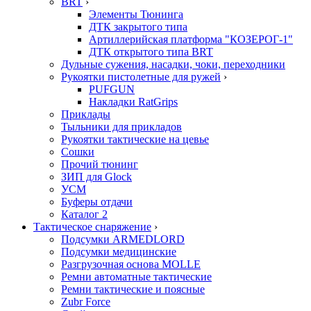
BRT
›
Элементы Тюнинга
ДТК закрытого типа
Артиллерийская платформа "КОЗЕРОГ-1"
ДТК открытого типа BRT
Дульные сужения, насадки, чоки, переходники
Рукоятки пистолетные для ружей
›
PUFGUN
Накладки RatGrips
Приклады
Тыльники для прикладов
Рукоятки тактические на цевье
Сошки
Прочий тюнинг
ЗИП для Glock
УСМ
Буферы отдачи
Каталог 2
Тактическое снаряжение
›
Подсумки ARMEDLORD
Подсумки медицинские
Разгрузочная основа MOLLE
Ремни автоматные тактические
Ремни тактические и поясные
Zubr Force