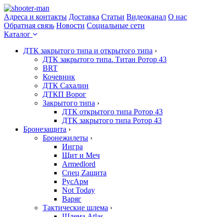
Адреса и контакты
Доставка
Статьи
Видеоканал
О нас
Обратная связь
Новости
Социальные сети
Каталог
ДТК закрытого типа и открытого типа
›
ДТК закрытого типа. Титан Ротор 43
BRT
Кочевник
ДТК Сахалин
ДТКП Ворог
Закрытого типа
›
ДТК открытого типа Ротор 43
ДТК закрытого типа Ротор 43
Бронезащита
›
Бронежилеты
›
Ингра
Щит и Меч
Armedlord
Спец Zащита
РусАрм
Not Today
Варяг
Тактические шлема
›
Шлема Atlas