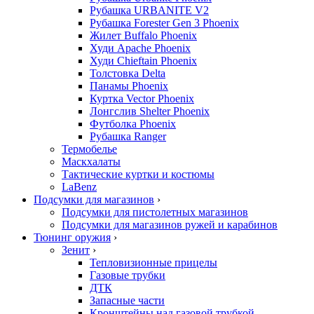
Рубашка URBANITE V2
Рубашка Forester Gen 3 Phoenix
Жилет Buffalo Phoenix
Худи Apache Phoenix
Худи Chieftain Phoenix
Толстовка Delta
Панамы Phoenix
Куртка Vector Phoenix
Лонгслив Shelter Phoenix
Футболка Phoenix
Рубашка Ranger
Термобелье
Маскхалаты
Тактические куртки и костюмы
LaBenz
Подсумки для магазинов
›
Подсумки для пистолетных магазинов
Подсумки для магазинов ружей и карабинов
Тюнинг оружия
›
Зенит
›
Тепловизионные прицелы
Газовые трубки
ДТК
Запасные части
Кронштейны над газовой трубкой