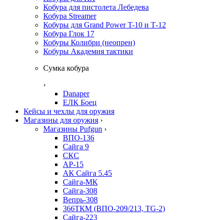
Кобура для пистолета Лебедева
Кобура Streamer
Кобуры для Grand Power T-10 и Т-12
Кобура Глок 17
Кобуры Колибри (неопрен)
Кобуры Академия тактики
Сумка кобура
›
Danaper
ЕЛК Боец
Кейсы и чехлы для оружия
Магазины для оружия
›
Магазины Pufgun
›
ВПО-136
Сайга 9
СКС
АР-15
АК Сайга 5.45
Сайга-МК
Сайга-308
Вепрь-308
366ТКМ (ВПО-209/213, TG-2)
Сайга-223