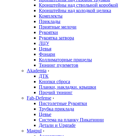
Кронштейны над ствольной коробкой
Кронштейны над колодкой целика
Комплекты
Приклады
Приятные мелочи
Рукоятки
Рукоятка затвора
ЛЦУ
Цевья
Фонари
Коллиматорные прицелы
Тюнинг пулеметов
Akademia
›
ДТК
Кнопки сброса
Планки, накладки. крышки
Прочий тюнинг
Fab-Defense
›
Пистолетные Рукоятки
Трубка приклада
Цевье
Система на планку Пикатинни
Детали и Upgrade
Magpul
›