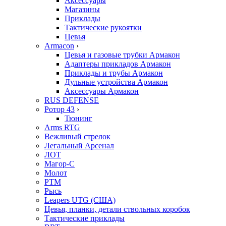
Аксессуары
Магазины
Приклады
Тактические рукоятки
Цевья
Armacon
›
Цевья и газовые трубки Армакон
Адаптеры прикладов Армакон
Приклады и трубы Армакон
Дульные устройства Армакон
Аксессуары Армакон
RUS DEFENSE
Ротор 43
›
Тюнинг
Arms RTG
Вежливый стрелок
Легальный Арсенал
ЛОТ
Магор-С
Молот
РТМ
Рысь
Leapers UTG (США)
Цевья, планки, детали ствольных коробок
Тактические приклады