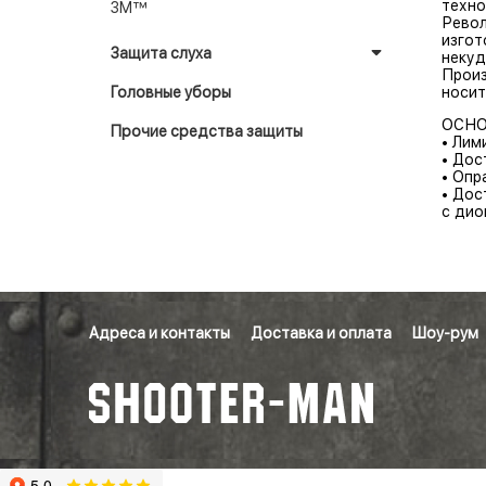
техно
3M™
Револ
изгот
Защита слуха
некуд
Произ
Головные уборы
носит
ОСНО
Прочие средства защиты
• Лим
• Дос
• Опр
• Дос
с дио
Адреса и контакты
Доставка и оплата
Шоу-рум