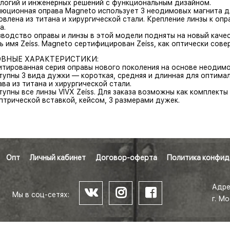
логий и инженерных решений с функциональным дизайном.
юционная оправа Magneto использует 3 неодимовых магнита для
овлена из титана и хирургической стали. Крепление линзы к оп
а.
водство оправы и линзы в этой модели подняты на новый каче
ь имя Zeiss. Magneto сертифицирован Zeiss, как оптически сове
ВНЫЕ ХАРАКТЕРИСТИКИ:
итированная серия оправы нового поколения на основе неодимо
тупны 3 вида дужки — короткая, средняя и длинная для оптима
ава из титана и хирургической стали.
тупны все линзы VIVX Zeiss. Для заказа возможны как комплекты и
птрической вставкой, кейсом, 3 размерами дужек.
Опт
Личный кабинет
Договор-оферта
Политика конфид
Адре
Мы в соц-сетях:
г. М