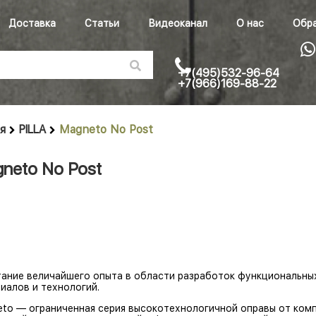
Доставка
Статьи
Видеоканал
О нас
Обра
+7(495)532-96-64
+7(966)169-88-22
я
PILLA
Magneto No Post
neto No Post
ание величайшего опыта в области разработок функциональных
иалов и технологий.
to — ограниченная серия высокотехнологичной оправы от компа