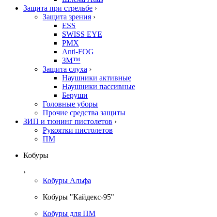
Защита при стрельбе
›
Защита зрения
›
ESS
SWISS EYE
PMX
Anti-FOG
3M™
Защита слуха
›
Наушники активные
Наушники пассивные
Беруши
Головные уборы
Прочие средства защиты
ЗИП и тюнинг пистолетов
›
Рукоятки пистолетов
ПМ
Кобуры
›
Кобуры Альфа
Кобуры "Кайдекс-95"
Кобуры для ПМ