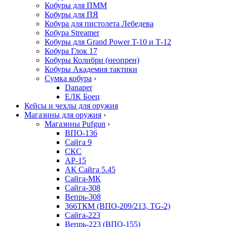
Кобуры для ПММ
Кобуры для ПЯ
Кобура для пистолета Лебедева
Кобура Streamer
Кобуры для Grand Power T-10 и Т-12
Кобура Глок 17
Кобуры Колибри (неопрен)
Кобуры Академия тактики
Сумка кобура
›
Danaper
ЕЛК Боец
Кейсы и чехлы для оружия
Магазины для оружия
›
Магазины Pufgun
›
ВПО-136
Сайга 9
СКС
АР-15
АК Сайга 5.45
Сайга-МК
Сайга-308
Вепрь-308
366ТКМ (ВПО-209/213, TG-2)
Сайга-223
Вепрь-223 (ВПО-155)