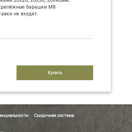
ками 20х20; 20х30; 20х40мм.
ы крепёжные барашки М8
авки не входят.
Купить
енциальности
Скидочная система