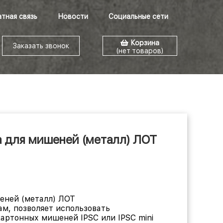
тная связь
Новости
Социальные сети
Корзина
Заказать звонок
(нет товаров)
а для мишеней (металл) ЛОТ
еней (металл) ЛОТ
м, позволяет использовать
артонных мишеней IPSC или IPSC mini