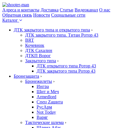
Адреса и контакты
Доставка
Статьи
Видеоканал
О нас
Обратная связь
Новости
Социальные сети
Каталог
ДТК закрытого типа и открытого типа
›
ДТК закрытого типа. Титан Ротор 43
BRT
Кочевник
ДТК Сахалин
ДТКП Ворог
Закрытого типа
›
ДТК открытого типа Ротор 43
ДТК закрытого типа Ротор 43
Бронезащита
›
Бронежилеты
›
Ингра
Щит и Меч
Armedlord
Спец Zащита
РусАрм
Not Today
Варяг
Тактические шлема
›
Шлема Atlas