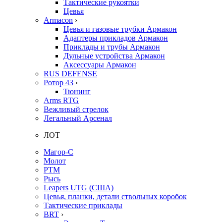
Тактические рукоятки
Цевья
Armacon
›
Цевья и газовые трубки Армакон
Адаптеры прикладов Армакон
Приклады и трубы Армакон
Дульные устройства Армакон
Аксессуары Армакон
RUS DEFENSE
Ротор 43
›
Тюнинг
Arms RTG
Вежливый стрелок
Легальный Арсенал
ЛОТ
Магор-С
Молот
РТМ
Рысь
Leapers UTG (США)
Цевья, планки, детали ствольных коробок
Тактические приклады
BRT
›