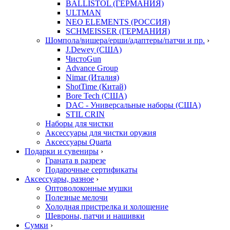
BALLISTOL (ГЕРМАНИЯ)
ULTMAN
NEO ELEMENTS (РОССИЯ)
SCHMEISSER (ГЕРМАНИЯ)
Шомпола/вишера/ерши/адаптеры/патчи и пр.
›
J.Dewey (США)
ЧистоGun
Advance Group
Nimar (Италия)
ShotTime (Китай)
Bore Tech (США)
DAC - Универсальные наборы (США)
STIL CRIN
Наборы для чистки
Аксессуары для чистки оружия
Аксессуары Quarta
Подарки и сувениры
›
Граната в разрезе
Подарочные сертификаты
Аксессуары, разное
›
Оптоволоконные мушки
Полезные мелочи
Холодная пристрелка и холощение
Шевроны, патчи и нашивки
Сумки
›