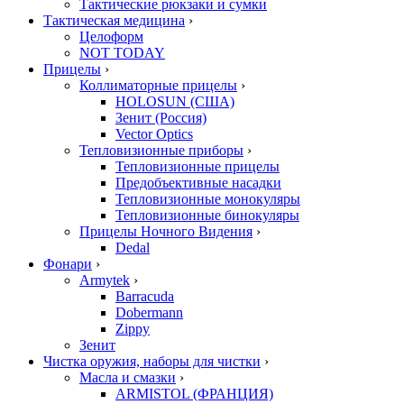
Тактические рюкзаки и сумки
Тактическая медицина
›
Целоформ
NOT TODAY
Прицелы
›
Коллиматорные прицелы
›
HOLOSUN (США)
Зенит (Россия)
Vector Optics
Тепловизионные приборы
›
Тепловизионные прицелы
Предобъективные насадки
Тепловизионные монокуляры
Тепловизионные бинокуляры
Прицелы Ночного Видения
›
Dedal
Фонари
›
Armytek
›
Barracuda
Dobermann
Zippy
Зенит
Чистка оружия, наборы для чистки
›
Масла и смазки
›
ARMISTOL (ФРАНЦИЯ)