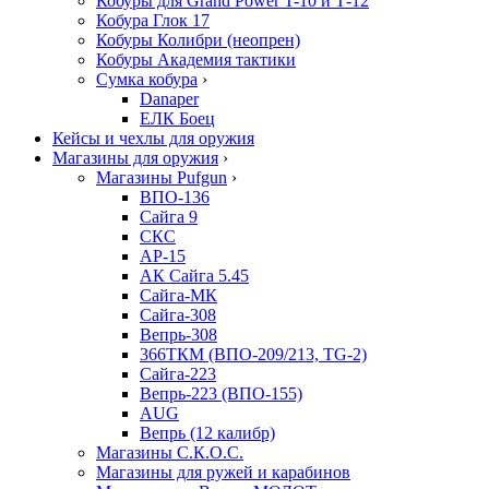
Кобуры для Grand Power T-10 и Т-12
Кобура Глок 17
Кобуры Колибри (неопрен)
Кобуры Академия тактики
Сумка кобура
›
Danaper
ЕЛК Боец
Кейсы и чехлы для оружия
Магазины для оружия
›
Магазины Pufgun
›
ВПО-136
Сайга 9
СКС
АР-15
АК Сайга 5.45
Сайга-МК
Сайга-308
Вепрь-308
366ТКМ (ВПО-209/213, TG-2)
Сайга-223
Вепрь-223 (ВПО-155)
AUG
Вепрь (12 калибр)
Магазины С.К.О.С.
Магазины для ружей и карабинов