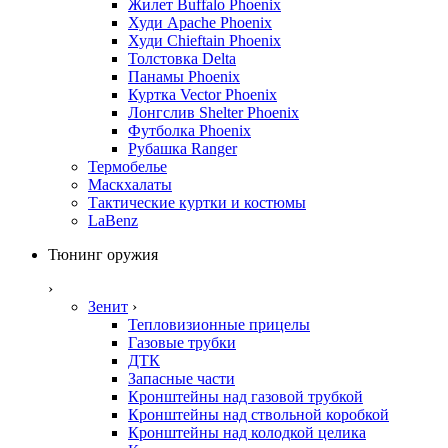
Жилет Buffalo Phoenix
Худи Apache Phoenix
Худи Chieftain Phoenix
Толстовка Delta
Панамы Phoenix
Куртка Vector Phoenix
Лонгслив Shelter Phoenix
Футболка Phoenix
Рубашка Ranger
Термобелье
Маскхалаты
Тактические куртки и костюмы
LaBenz
Тюнинг оружия
›
Зенит
›
Тепловизионные прицелы
Газовые трубки
ДТК
Запасные части
Кронштейны над газовой трубкой
Кронштейны над ствольной коробкой
Кронштейны над колодкой целика