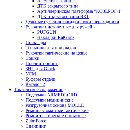
Элементы Тюнинга
ДТК закрытого типа
Артиллерийская платформа "КОЗЕРОГ-1"
ДТК открытого типа BRT
Дульные сужения, насадки, чоки, переходники
Рукоятки пистолетные для ружей
›
PUFGUN
Накладки RatGrips
Приклады
Тыльники для прикладов
Рукоятки тактические на цевье
Сошки
Прочий тюнинг
ЗИП для Glock
УСМ
Буферы отдачи
Каталог 2
Тактическое снаряжение
›
Подсумки ARMEDLORD
Подсумки медицинские
Разгрузочная основа MOLLE
Ремни автоматные тактические
Ремни тактические и поясные
Zubr Force
Снайпинг