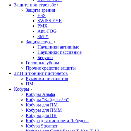
Защита при стрельбе
›
Защита зрения
›
ESS
SWISS EYE
PMX
Anti-FOG
3M™
Защита слуха
›
Наушники активные
Наушники пассивные
Беруши
Головные уборы
Прочие средства защиты
ЗИП и тюнинг пистолетов
›
Рукоятки пистолетов
ПМ
Кобуры
›
Кобуры Альфа
Кобуры "Кайдекс-95"
Кобуры для ПМ
Кобуры для ПММ
Кобуры для ПЯ
Кобура для пистолета Лебедева
Кобура Streamer