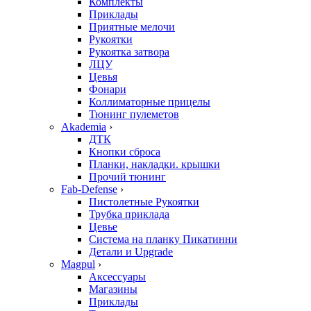
Комплекты
Приклады
Приятные мелочи
Рукоятки
Рукоятка затвора
ЛЦУ
Цевья
Фонари
Коллиматорные прицелы
Тюнинг пулеметов
Akademia
›
ДТК
Кнопки сброса
Планки, накладки. крышки
Прочий тюнинг
Fab-Defense
›
Пистолетные Рукоятки
Трубка приклада
Цевье
Система на планку Пикатинни
Детали и Upgrade
Magpul
›
Аксессуары
Магазины
Приклады