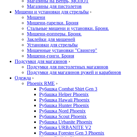
Магазины на Вепрь, МОЛОТ
Магазины для пистолетов
Мишени и установки для стрельбы
›
Мишени
Мишени-тарелки. Броня
Стальные мишени и установки. Броня.
Мишени-попперы. Броня.
Заклейки для мишеней
Установки для стрельбы
Мишенные установки "Свингер"
Мишени-гонги. Броня
Подсумки для магазинов
›
Подсумки для пистолетных магазинов
Подсумки для магазинов ружей и карабинов
Одежда
›
Phoenix RME
›
Рубашка Combat Shirt Gen 3
Рубашка Helper Phoenix
Рубашка Hawaii Phoenix
Рубашка Hunter Phoenix
Рубашка Nord Phoenix
Рубашка Scout Phoenix
Рубашка Urbanite Phoenix
Рубашка URBANITE V2
Рубашка Forester Gen 3 Phoenix