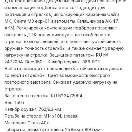
ДТК предназначен для уменьшения отдачи при выстреле
и компенсации подброса ствола. Подходит для
охотников и стрелков, использующих карабины Сайга
МК, Сайга МЗ exp-01 и автоматы Калашникова АК-47,
АКМ. Регулировка компенсации подброса позволяет
настроить ДТК под индивидуальные особенности
стрелка, включая левшей. Это повышает устойчивость
оружия и точность стрельбы, а также снижает ударную
нагрузку на стрелка. Защищено патентом: RU №
2472094. Вес: 150 г. Калибр оружия: .366 ЛОТ.
Всё это приводит к повышению устойчивости оружия и
точности стрельбы. Даёт возможность быстрого
повторного выстрела. Снижает ударную нагрузку на
стрелка.
Защищено патентом:
RU № 2472094
Вес:
150 г
Калибр оружия:
7.62/9.3 мм
Резьба на стволе:
М14х1.0L (левая)
Материал:
Сталь 40х
Габариты, д
иаметр х длина: 25.8мм х 89.0 мм