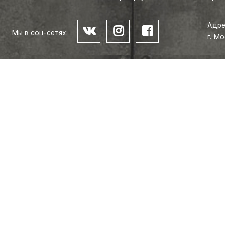
Адре
Мы в соц-сетях:
г. М