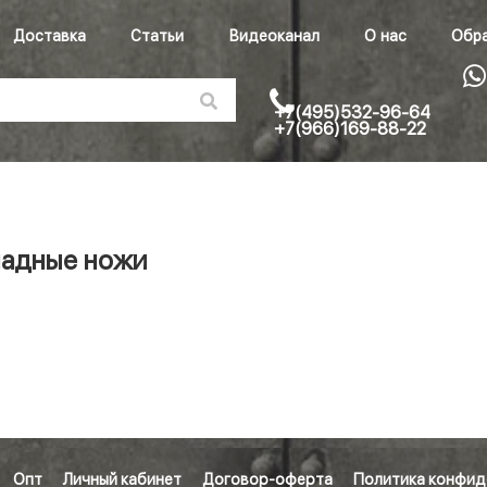
Доставка
Статьи
Видеоканал
О нас
Обра
+7(495)532-96-64
+7(966)169-88-22
адные ножи
Опт
Личный кабинет
Договор-оферта
Политика конфид