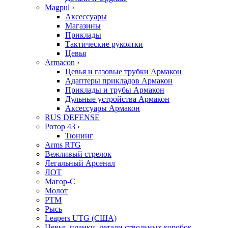
Magpul
›
Аксессуары
Магазины
Приклады
Тактические рукоятки
Цевья
Armacon
›
Цевья и газовые трубки Армакон
Адаптеры прикладов Армакон
Приклады и трубы Армакон
Дульные устройства Армакон
Аксессуары Армакон
RUS DEFENSE
Ротор 43
›
Тюнинг
Arms RTG
Вежливый стрелок
Легальный Арсенал
ЛОТ
Магор-С
Молот
РТМ
Рысь
Leapers UTG (США)
Цевья, планки, детали ствольных коробок