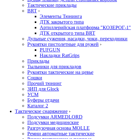
Тактические приклады
BRT
›
Элементы Тюнинга
ДТК закрытого типа
Артиллерийская платформа "КОЗЕРОГ-1"
ДТК открытого типа BRT
Дульные сужения, насадки, чоки, переходники
Рукоятки пистолетные для ружей
›
PUFGUN
Накладки RatGrips
Приклады
Тыльники для прикладов
Рукоятки тактические на цевье
Сошки
Прочий тюнинг
ЗИП для Glock
УСМ
Буферы отдачи
Каталог 2
Тактическое снаряжение
›
Подсумки ARMEDLORD
Подсумки медицинские
Разгрузочная основа MOLLE
Ремни автоматные тактические