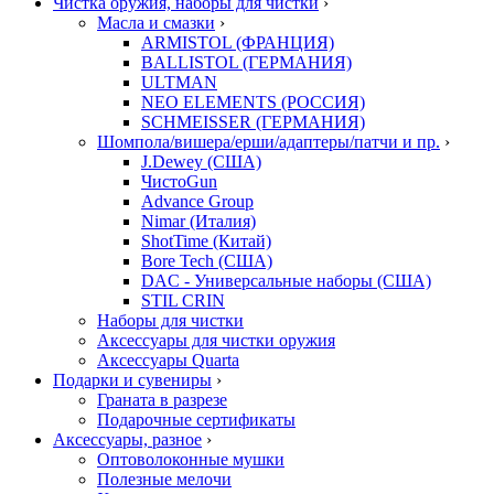
Чистка оружия, наборы для чистки
›
Масла и смазки
›
ARMISTOL (ФРАНЦИЯ)
BALLISTOL (ГЕРМАНИЯ)
ULTMAN
NEO ELEMENTS (РОССИЯ)
SCHMEISSER (ГЕРМАНИЯ)
Шомпола/вишера/ерши/адаптеры/патчи и пр.
›
J.Dewey (США)
ЧистоGun
Advance Group
Nimar (Италия)
ShotTime (Китай)
Bore Tech (США)
DAC - Универсальные наборы (США)
STIL CRIN
Наборы для чистки
Аксессуары для чистки оружия
Аксессуары Quarta
Подарки и сувениры
›
Граната в разрезе
Подарочные сертификаты
Аксессуары, разное
›
Оптоволоконные мушки
Полезные мелочи