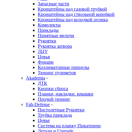
Запасные части
Кронштейны над газовой трубкой
Кронштейны над ствольной коробкой
Кронштейны над колодкой целика
Комплекты
Приклады
Приятные мелочи
Рукоятки
Рукоятка затвора
ЛЦУ
Цевья
Фонари
Коллиматорные прицелы
Тюнинг пулеметов
Akademia
›
ДТК
Кнопки сброса
Планки, накладки. крышки
Прочий тюнинг
Fab-Defense
›
Пистолетные Рукоятки
Трубка приклада
Цевье
Система на планку Пикатинни
Детали и Upgrade