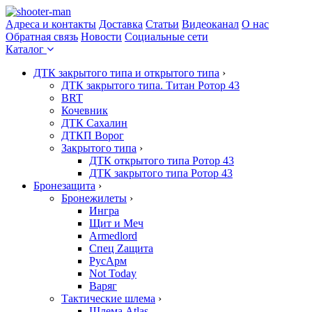
Адреса и контакты
Доставка
Статьи
Видеоканал
О нас
Обратная связь
Новости
Социальные сети
Каталог
ДТК закрытого типа и открытого типа
›
ДТК закрытого типа. Титан Ротор 43
BRT
Кочевник
ДТК Сахалин
ДТКП Ворог
Закрытого типа
›
ДТК открытого типа Ротор 43
ДТК закрытого типа Ротор 43
Бронезащита
›
Бронежилеты
›
Ингра
Щит и Меч
Armedlord
Спец Zащита
РусАрм
Not Today
Варяг
Тактические шлема
›
Шлема Atlas