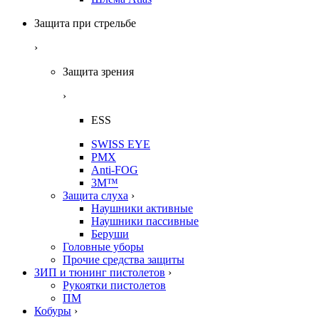
Защита при стрельбе
›
Защита зрения
›
ESS
SWISS EYE
PMX
Anti-FOG
3M™
Защита слуха
›
Наушники активные
Наушники пассивные
Беруши
Головные уборы
Прочие средства защиты
ЗИП и тюнинг пистолетов
›
Рукоятки пистолетов
ПМ
Кобуры
›