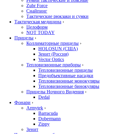
Ремни тактические и поясные
Zubr Force
Снайпинг
Тактические рюкзаки и сумки
Тактическая медицина
›
Целоформ
NOT TODAY
Прицелы
›
Коллиматорные прицелы
›
HOLOSUN (США)
Зенит (Россия)
Vector Optics
Тепловизионные приборы
›
Тепловизионные прицелы
Предобъективные насадки
Тепловизионные монокуляры
Тепловизионные бинокуляры
Прицелы Ночного Видения
›
Dedal
Фонари
›
Armytek
›
Barracuda
Dobermann
Zippy
Зенит