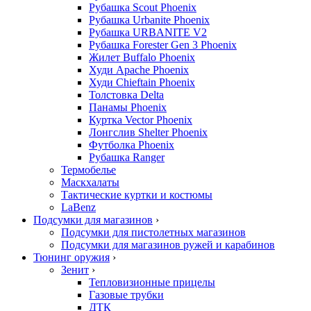
Рубашка Scout Phoenix
Рубашка Urbanite Phoenix
Рубашка URBANITE V2
Рубашка Forester Gen 3 Phoenix
Жилет Buffalo Phoenix
Худи Apache Phoenix
Худи Chieftain Phoenix
Толстовка Delta
Панамы Phoenix
Куртка Vector Phoenix
Лонгслив Shelter Phoenix
Футболка Phoenix
Рубашка Ranger
Термобелье
Маскхалаты
Тактические куртки и костюмы
LaBenz
Подсумки для магазинов
›
Подсумки для пистолетных магазинов
Подсумки для магазинов ружей и карабинов
Тюнинг оружия
›
Зенит
›
Тепловизионные прицелы
Газовые трубки
ДТК