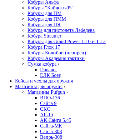
Кобуры Альфа
Кобуры "Кайдекс-95"
Кобуры для ПМ
Кобуры для ПММ
Кобуры для ПЯ
Кобура для пистолета Лебедева
Кобура Streamer
Кобуры для Grand Power T-10 и Т-12
Кобура Глок 17
Кобуры Колибри (неопрен)
Кобуры Академия тактики
Сумка кобура
›
Danaper
ЕЛК Боец
Кейсы и чехлы для оружия
Магазины для оружия
›
Магазины Pufgun
›
ВПО-136
Сайга 9
СКС
АР-15
АК Сайга 5.45
Сайга-МК
Сайга-308
Вепрь-308