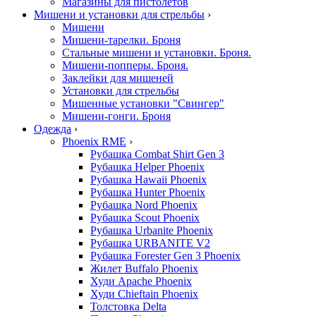
Магазины для пистолетов
Мишени и установки для стрельбы
›
Мишени
Мишени-тарелки. Броня
Стальные мишени и установки. Броня.
Мишени-попперы. Броня.
Заклейки для мишеней
Установки для стрельбы
Мишенные установки "Свингер"
Мишени-гонги. Броня
Одежда
›
Phoenix RME
›
Рубашка Combat Shirt Gen 3
Рубашка Helper Phoenix
Рубашка Hawaii Phoenix
Рубашка Hunter Phoenix
Рубашка Nord Phoenix
Рубашка Scout Phoenix
Рубашка Urbanite Phoenix
Рубашка URBANITE V2
Рубашка Forester Gen 3 Phoenix
Жилет Buffalo Phoenix
Худи Apache Phoenix
Худи Chieftain Phoenix
Толстовка Delta