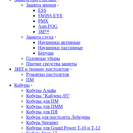
Защита зрения
›
ESS
SWISS EYE
PMX
Anti-FOG
3M™
Защита слуха
›
Наушники активные
Наушники пассивные
Беруши
Головные уборы
Прочие средства защиты
ЗИП и тюнинг пистолетов
›
Рукоятки пистолетов
ПМ
Кобуры
›
Кобуры Альфа
Кобуры "Кайдекс-95"
Кобуры для ПМ
Кобуры для ПММ
Кобуры для ПЯ
Кобура для пистолета Лебедева
Кобура Streamer
Кобуры для Grand Power T-10 и Т-12