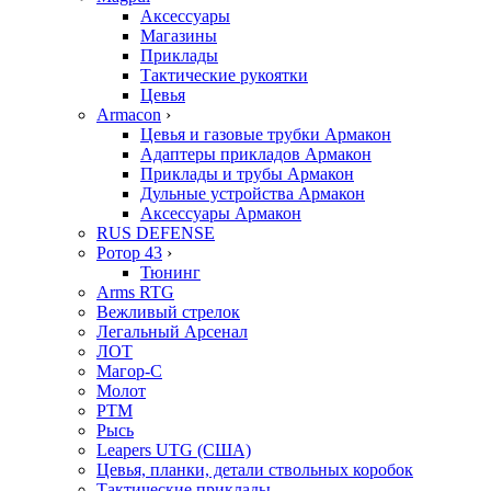
Аксессуары
Магазины
Приклады
Тактические рукоятки
Цевья
Armacon
›
Цевья и газовые трубки Армакон
Адаптеры прикладов Армакон
Приклады и трубы Армакон
Дульные устройства Армакон
Аксессуары Армакон
RUS DEFENSE
Ротор 43
›
Тюнинг
Arms RTG
Вежливый стрелок
Легальный Арсенал
ЛОТ
Магор-С
Молот
РТМ
Рысь
Leapers UTG (США)
Цевья, планки, детали ствольных коробок
Тактические приклады