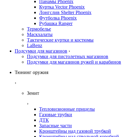
Панамы Phoenix
Куртка Vector Phoenix
Лонгслив Shelter Phoenix
Футболка Phoenix
Рубашка Ranger
Термобелье
Маскхалаты
Тактические куртки и костюмы
LaBenz
Подсумки для магазинов
›
Подсумки для пистолетных магазинов
Подсумки для магазинов ружей и карабинов
Тюнинг оружия
›
Зенит
›
Тепловизионные прицелы
Газовые трубки
ДТК
Запасные части
Кронштейны над газовой трубкой
Кронштейны над ствольной коробкой