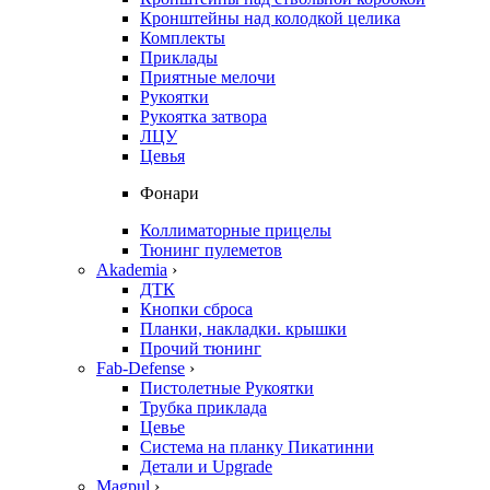
Кронштейны над колодкой целика
Комплекты
Приклады
Приятные мелочи
Рукоятки
Рукоятка затвора
ЛЦУ
Цевья
Фонари
Коллиматорные прицелы
Тюнинг пулеметов
Akademia
›
ДТК
Кнопки сброса
Планки, накладки. крышки
Прочий тюнинг
Fab-Defense
›
Пистолетные Рукоятки
Трубка приклада
Цевье
Система на планку Пикатинни
Детали и Upgrade
Magpul
›