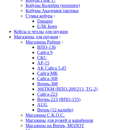
Кобура Глок 17
Кобуры Колибри (неопрен)
Кобуры Академия тактики
Сумка кобура
›
Danaper
ЕЛК Боец
Кейсы и чехлы для оружия
Магазины для оружия
›
Магазины Pufgun
›
ВПО-136
Сайга 9
СКС
АР-15
АК Сайга 5.45
Сайга-МК
Сайга-308
Вепрь-308
366ТКМ (ВПО-209/213, TG-2)
Сайга-223
Вепрь-223 (ВПО-155)
AUG
Вепрь (12 калибр)
Магазины С.К.О.С.
Магазины для ружей и карабинов
Магазины на Вепрь, МОЛОТ