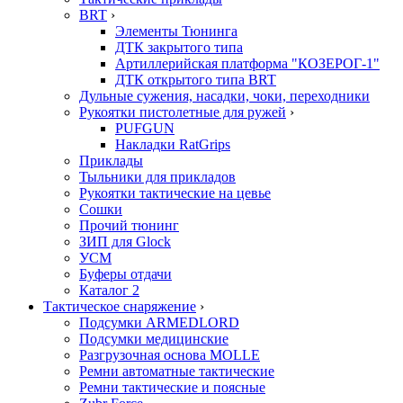
BRT
›
Элементы Тюнинга
ДТК закрытого типа
Артиллерийская платформа "КОЗЕРОГ-1"
ДТК открытого типа BRT
Дульные сужения, насадки, чоки, переходники
Рукоятки пистолетные для ружей
›
PUFGUN
Накладки RatGrips
Приклады
Тыльники для прикладов
Рукоятки тактические на цевье
Сошки
Прочий тюнинг
ЗИП для Glock
УСМ
Буферы отдачи
Каталог 2
Тактическое снаряжение
›
Подсумки ARMEDLORD
Подсумки медицинские
Разгрузочная основа MOLLE
Ремни автоматные тактические
Ремни тактические и поясные