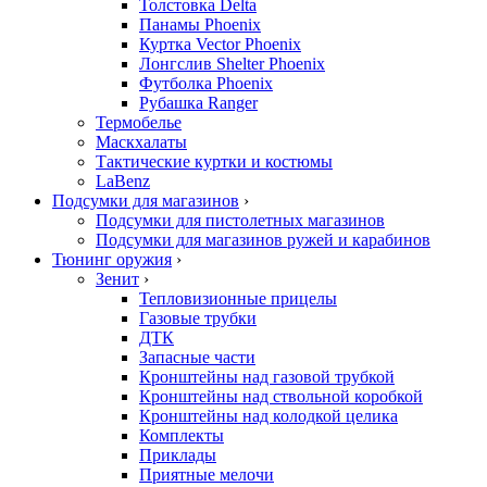
Толстовка Delta
Панамы Phoenix
Куртка Vector Phoenix
Лонгслив Shelter Phoenix
Футболка Phoenix
Рубашка Ranger
Термобелье
Маскхалаты
Тактические куртки и костюмы
LaBenz
Подсумки для магазинов
›
Подсумки для пистолетных магазинов
Подсумки для магазинов ружей и карабинов
Тюнинг оружия
›
Зенит
›
Тепловизионные прицелы
Газовые трубки
ДТК
Запасные части
Кронштейны над газовой трубкой
Кронштейны над ствольной коробкой
Кронштейны над колодкой целика
Комплекты
Приклады
Приятные мелочи