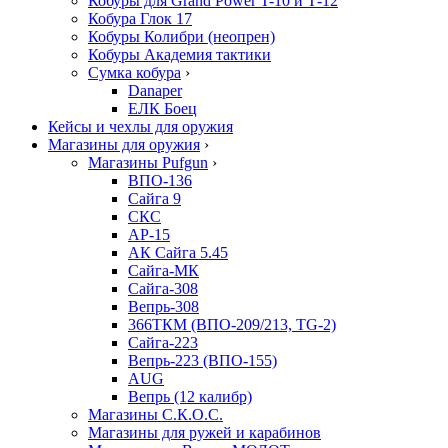
Кобуры для Grand Power T-10 и Т-12
Кобура Глок 17
Кобуры Колибри (неопрен)
Кобуры Академия тактики
Сумка кобура
›
Danaper
ЕЛК Боец
Кейсы и чехлы для оружия
Магазины для оружия
›
Магазины Pufgun
›
ВПО-136
Сайга 9
СКС
АР-15
АК Сайга 5.45
Сайга-МК
Сайга-308
Вепрь-308
366ТКМ (ВПО-209/213, TG-2)
Сайга-223
Вепрь-223 (ВПО-155)
AUG
Вепрь (12 калибр)
Магазины С.К.О.С.
Магазины для ружей и карабинов