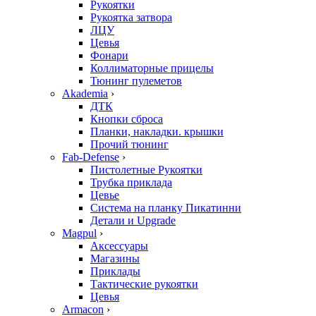
Рукоятки
Рукоятка затвора
ЛЦУ
Цевья
Фонари
Коллиматорные прицелы
Тюнинг пулеметов
Akademia
›
ДТК
Кнопки сброса
Планки, накладки. крышки
Прочий тюнинг
Fab-Defense
›
Пистолетные Рукоятки
Трубка приклада
Цевье
Система на планку Пикатинни
Детали и Upgrade
Magpul
›
Аксессуары
Магазины
Приклады
Тактические рукоятки
Цевья
Armacon
›