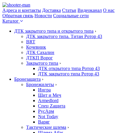
Адреса и контакты
Доставка
Статьи
Видеоканал
О нас
Обратная связь
Новости
Социальные сети
Каталог
ДТК закрытого типа и открытого типа
›
ДТК закрытого типа. Титан Ротор 43
BRT
Кочевник
ДТК Сахалин
ДТКП Ворог
Закрытого типа
›
ДТК открытого типа Ротор 43
ДТК закрытого типа Ротор 43
Бронезащита
›
Бронежилеты
›
Ингра
Щит и Меч
Armedlord
Спец Zащита
РусАрм
Not Today
Варяг
Тактические шлема
›
Шлема Atlas