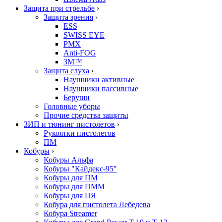
Защита при стрельбе
›
Защита зрения
›
ESS
SWISS EYE
PMX
Anti-FOG
3M™
Защита слуха
›
Наушники активные
Наушники пассивные
Беруши
Головные уборы
Прочие средства защиты
ЗИП и тюнинг пистолетов
›
Рукоятки пистолетов
ПМ
Кобуры
›
Кобуры Альфа
Кобуры "Кайдекс-95"
Кобуры для ПМ
Кобуры для ПММ
Кобуры для ПЯ
Кобура для пистолета Лебедева
Кобура Streamer