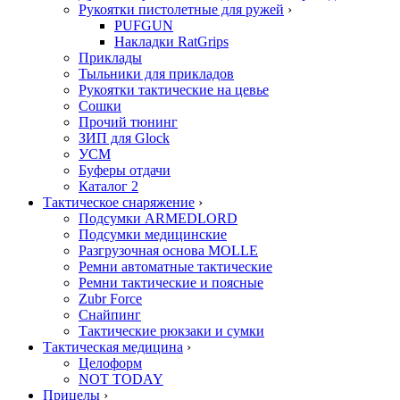
Рукоятки пистолетные для ружей
›
PUFGUN
Накладки RatGrips
Приклады
Тыльники для прикладов
Рукоятки тактические на цевье
Сошки
Прочий тюнинг
ЗИП для Glock
УСМ
Буферы отдачи
Каталог 2
Тактическое снаряжение
›
Подсумки ARMEDLORD
Подсумки медицинские
Разгрузочная основа MOLLE
Ремни автоматные тактические
Ремни тактические и поясные
Zubr Force
Снайпинг
Тактические рюкзаки и сумки
Тактическая медицина
›
Целоформ
NOT TODAY
Прицелы
›