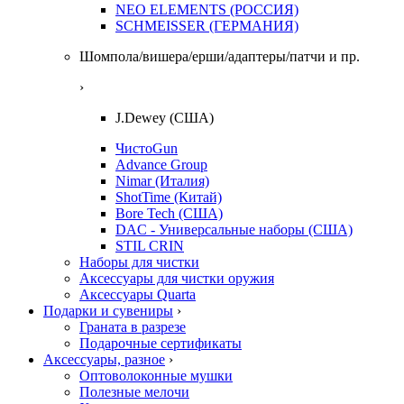
NEO ELEMENTS (РОССИЯ)
SCHMEISSER (ГЕРМАНИЯ)
Шомпола/вишера/ерши/адаптеры/патчи и пр.
›
J.Dewey (США)
ЧистоGun
Advance Group
Nimar (Италия)
ShotTime (Китай)
Bore Tech (США)
DAC - Универсальные наборы (США)
STIL CRIN
Наборы для чистки
Аксессуары для чистки оружия
Аксессуары Quarta
Подарки и сувениры
›
Граната в разрезе
Подарочные сертификаты
Аксессуары, разное
›
Оптоволоконные мушки
Полезные мелочи