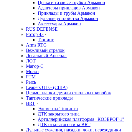
Цевья и газовые трубки Армакон
Адаптеры прикладов Армакон
Приклады и трубы Армакон
Дульные устройства Армакон
Аксессуары Армакон
RUS DEFENSE
Ротор 43
›
Тюнинг
Arms RTG
Вежливый стрелок
Легальный Арсенал
ЛОТ
Магор-С
Молот
РТМ
Рысь
Leapers UTG (США)
Цевья, планки, детали ствольных коробок
Тактические приклады
BRT
›
Элементы Тюнинга
ДТК закрытого типа
Артиллерийская платформа "КОЗЕРОГ-1"
ДТК открытого типа BRT
Дульные сужения, насадки, чоки, переходники