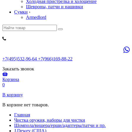
Холодная пристрелка и холощение
Шевроны, патчи и нашивки
Сумки
›
Armedlord
+7(495)532-96-64 +7(966)169-88-22
Заказать звонок
Корзина
0
В корзину
В корзине нет товаров.
Главная
Чистка оружия, наборы для чистки
Шомпола/вишера/ерши/адаптеры/патчи и пр.
J.Dewey (США)