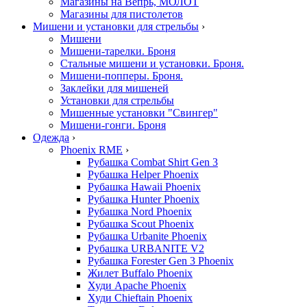
Магазины на Вепрь, МОЛОТ
Магазины для пистолетов
Мишени и установки для стрельбы
›
Мишени
Мишени-тарелки. Броня
Стальные мишени и установки. Броня.
Мишени-попперы. Броня.
Заклейки для мишеней
Установки для стрельбы
Мишенные установки "Свингер"
Мишени-гонги. Броня
Одежда
›
Phoenix RME
›
Рубашка Combat Shirt Gen 3
Рубашка Helper Phoenix
Рубашка Hawaii Phoenix
Рубашка Hunter Phoenix
Рубашка Nord Phoenix
Рубашка Scout Phoenix
Рубашка Urbanite Phoenix
Рубашка URBANITE V2
Рубашка Forester Gen 3 Phoenix
Жилет Buffalo Phoenix
Худи Apache Phoenix
Худи Chieftain Phoenix