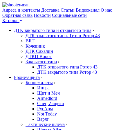
Адреса и контакты
Доставка
Статьи
Видеоканал
О нас
Обратная связь
Новости
Социальные сети
Каталог
ДТК закрытого типа и открытого типа
›
ДТК закрытого типа. Титан Ротор 43
BRT
Кочевник
ДТК Сахалин
ДТКП Ворог
Закрытого типа
›
ДТК открытого типа Ротор 43
ДТК закрытого типа Ротор 43
Бронезащита
›
Бронежилеты
›
Ингра
Щит и Меч
Armedlord
Спец Zащита
РусАрм
Not Today
Варяг
Тактические шлема
›
Шлема Atlas