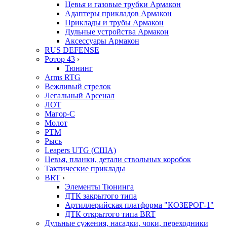
Цевья и газовые трубки Армакон
Адаптеры прикладов Армакон
Приклады и трубы Армакон
Дульные устройства Армакон
Аксессуары Армакон
RUS DEFENSE
Ротор 43
›
Тюнинг
Arms RTG
Вежливый стрелок
Легальный Арсенал
ЛОТ
Магор-С
Молот
РТМ
Рысь
Leapers UTG (США)
Цевья, планки, детали ствольных коробок
Тактические приклады
BRT
›
Элементы Тюнинга
ДТК закрытого типа
Артиллерийская платформа "КОЗЕРОГ-1"
ДТК открытого типа BRT
Дульные сужения, насадки, чоки, переходники