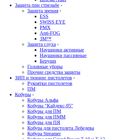
Защита при стрельбе
›
Защита зрения
›
ESS
SWISS EYE
PMX
Anti-FOG
3M™
Защита слуха
›
Наушники активные
Наушники пассивные
Беруши
Головные уборы
Прочие средства защиты
ЗИП и тюнинг пистолетов
›
Рукоятки пистолетов
ПМ
Кобуры
›
Кобуры Альфа
Кобуры "Кайдекс-95"
Кобуры для ПМ
Кобуры для ПММ
Кобуры для ПЯ
Кобура для пистолета Лебедева
Кобура Streamer