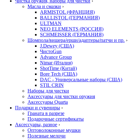
Чистка оружия, наборы для чистки
›
Масла и смазки
›
ARMISTOL (ФРАНЦИЯ)
BALLISTOL (ГЕРМАНИЯ)
ULTMAN
NEO ELEMENTS (РОССИЯ)
SCHMEISSER (ГЕРМАНИЯ)
Шомпола/вишера/ерши/адаптеры/патчи и пр.
›
J.Dewey (США)
ЧистоGun
Advance Group
Nimar (Италия)
ShotTime (Китай)
Bore Tech (США)
DAC - Универсальные наборы (США)
STIL CRIN
Наборы для чистки
Аксессуары для чистки оружия
Аксессуары Quarta
Подарки и сувениры
›
Граната в разрезе
Подарочные сертификаты
Аксессуары, разное
›
Оптоволоконные мушки
Полезные мелочи