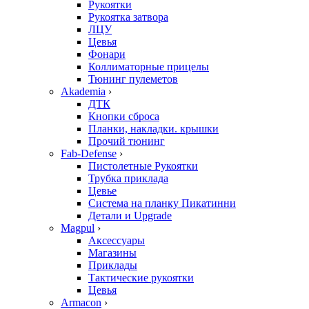
Рукоятки
Рукоятка затвора
ЛЦУ
Цевья
Фонари
Коллиматорные прицелы
Тюнинг пулеметов
Akademia
›
ДТК
Кнопки сброса
Планки, накладки. крышки
Прочий тюнинг
Fab-Defense
›
Пистолетные Рукоятки
Трубка приклада
Цевье
Система на планку Пикатинни
Детали и Upgrade
Magpul
›
Аксессуары
Магазины
Приклады
Тактические рукоятки
Цевья
Armacon
›