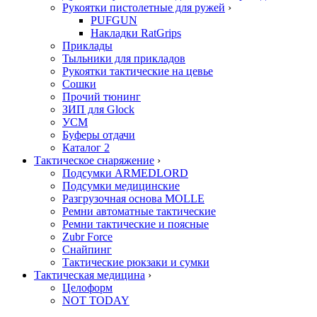
Рукоятки пистолетные для ружей
›
PUFGUN
Накладки RatGrips
Приклады
Тыльники для прикладов
Рукоятки тактические на цевье
Сошки
Прочий тюнинг
ЗИП для Glock
УСМ
Буферы отдачи
Каталог 2
Тактическое снаряжение
›
Подсумки ARMEDLORD
Подсумки медицинские
Разгрузочная основа MOLLE
Ремни автоматные тактические
Ремни тактические и поясные
Zubr Force
Снайпинг
Тактические рюкзаки и сумки
Тактическая медицина
›
Целоформ
NOT TODAY