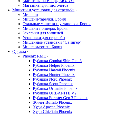
Магазины на Вепрь, МОЛОТ
Магазины для пистолетов
Мишени и установки для стрельбы
›
Мишени
Мишени-тарелки. Броня
Стальные мишени и установки. Броня.
Мишени-попперы. Броня.
Заклейки для мишеней
Установки для стрельбы
Мишенные установки "Свингер"
Мишени-гонги. Броня
Одежда
›
Phoenix RME
›
Рубашка Combat Shirt Gen 3
Рубашка Helper Phoenix
Рубашка Hawaii Phoenix
Рубашка Hunter Phoenix
Рубашка Nord Phoenix
Рубашка Scout Phoenix
Рубашка Urbanite Phoenix
Рубашка URBANITE V2
Рубашка Forester Gen 3 Phoenix
Жилет Buffalo Phoenix
Худи Apache Phoenix
Худи Chieftain Phoenix