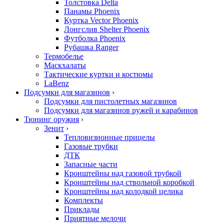
Толстовка Delta
Панамы Phoenix
Куртка Vector Phoenix
Лонгслив Shelter Phoenix
Футболка Phoenix
Рубашка Ranger
Термобелье
Маскхалаты
Тактические куртки и костюмы
LaBenz
Подсумки для магазинов
›
Подсумки для пистолетных магазинов
Подсумки для магазинов ружей и карабинов
Тюнинг оружия
›
Зенит
›
Тепловизионные прицелы
Газовые трубки
ДТК
Запасные части
Кронштейны над газовой трубкой
Кронштейны над ствольной коробкой
Кронштейны над колодкой целика
Комплекты
Приклады
Приятные мелочи