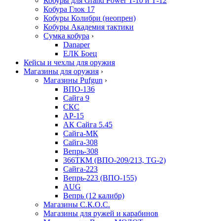
Кобуры для Grand Power T-10 и Т-12
Кобура Глок 17
Кобуры Колибри (неопрен)
Кобуры Академия тактики
Сумка кобура
›
Danaper
ЕЛК Боец
Кейсы и чехлы для оружия
Магазины для оружия
›
Магазины Pufgun
›
ВПО-136
Сайга 9
СКС
АР-15
АК Сайга 5.45
Сайга-МК
Сайга-308
Вепрь-308
366ТКМ (ВПО-209/213, TG-2)
Сайга-223
Вепрь-223 (ВПО-155)
AUG
Вепрь (12 калибр)
Магазины С.К.О.С.
Магазины для ружей и карабинов