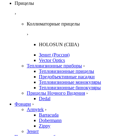
Прицелы
›
Коллиматорные прицелы
›
HOLOSUN (США)
Зенит (Россия)
Vector Optics
Тепловизионные приборы
›
Тепловизионные прицелы
Предобъективные насадки
Тепловизионные монокуляры
Тепловизионные бинокуляры
Прицелы Ночного Видения
›
Dedal
Фонари
›
Armytek
›
Barracuda
Dobermann
Zippy
Зенит