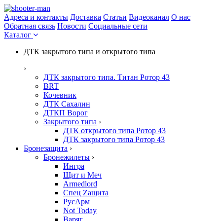
Адреса и контакты
Доставка
Статьи
Видеоканал
О нас
Обратная связь
Новости
Социальные сети
Каталог
ДТК закрытого типа и открытого типа
›
ДТК закрытого типа. Титан Ротор 43
BRT
Кочевник
ДТК Сахалин
ДТКП Ворог
Закрытого типа
›
ДТК открытого типа Ротор 43
ДТК закрытого типа Ротор 43
Бронезащита
›
Бронежилеты
›
Ингра
Щит и Меч
Armedlord
Спец Zащита
РусАрм
Not Today
Варяг