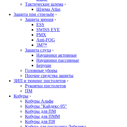
Тактические шлема
›
Шлема Atlas
Защита при стрельбе
›
Защита зрения
›
ESS
SWISS EYE
PMX
Anti-FOG
3M™
Защита слуха
›
Наушники активные
Наушники пассивные
Беруши
Головные уборы
Прочие средства защиты
ЗИП и тюнинг пистолетов
›
Рукоятки пистолетов
ПМ
Кобуры
›
Кобуры Альфа
Кобуры "Кайдекс-95"
Кобуры для ПМ
Кобуры для ПММ
Кобуры для ПЯ
Кобура для пистолета Лебедева