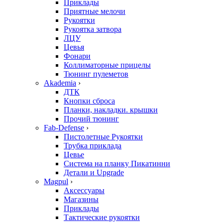
Приклады
Приятные мелочи
Рукоятки
Рукоятка затвора
ЛЦУ
Цевья
Фонари
Коллиматорные прицелы
Тюнинг пулеметов
Akademia
›
ДТК
Кнопки сброса
Планки, накладки. крышки
Прочий тюнинг
Fab-Defense
›
Пистолетные Рукоятки
Трубка приклада
Цевье
Система на планку Пикатинни
Детали и Upgrade
Magpul
›
Аксессуары
Магазины
Приклады
Тактические рукоятки