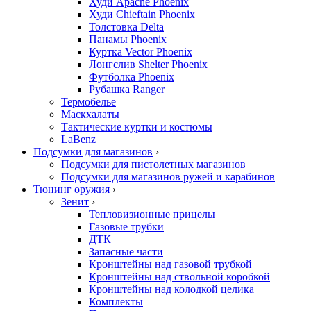
Худи Apache Phoenix
Худи Chieftain Phoenix
Толстовка Delta
Панамы Phoenix
Куртка Vector Phoenix
Лонгслив Shelter Phoenix
Футболка Phoenix
Рубашка Ranger
Термобелье
Маскхалаты
Тактические куртки и костюмы
LaBenz
Подсумки для магазинов
›
Подсумки для пистолетных магазинов
Подсумки для магазинов ружей и карабинов
Тюнинг оружия
›
Зенит
›
Тепловизионные прицелы
Газовые трубки
ДТК
Запасные части
Кронштейны над газовой трубкой
Кронштейны над ствольной коробкой
Кронштейны над колодкой целика
Комплекты