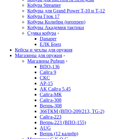
Кобура Streamer
Кобуры для Grand Power T-10 и Т-12
Кобура Глок 17
Кобуры Колибри (неопрен)
Кобуры Академия тактики
Сумка кобура
›
Danaper
ЕЛК Боец
Кейсы и чехлы для оружия
Магазины для оружия
›
Магазины Pufgun
›
ВПО-136
Сайга 9
СКС
АР-15
АК Сайга 5.45
Сайга-МК
Сайга-308
Вепрь-308
366ТКМ (ВПО-209/213, TG-2)
Сайга-223
Вепрь-223 (ВПО-155)
AUG
Вепрь (12 калибр)