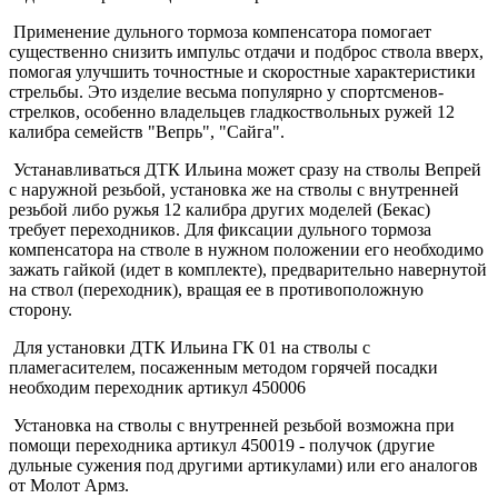
Применение дульного тормоза компенсатора помогает
существенно снизить импульс отдачи и подброс ствола вверх,
помогая улучшить точностные и скоростные характеристики
стрельбы. Это изделие весьма популярно у спортсменов-
стрелков, особенно владельцев гладкоствольных ружей 12
калибра семейств "Вепрь", "Сайга".
Устанавливаться ДТК Ильина может сразу на стволы Вепрей
с наружной резьбой, установка же на стволы с внутренней
резьбой либо ружья 12 калибра других моделей (Бекас)
требует переходников. Для фиксации дульного тормоза
компенсатора на стволе в нужном положении его необходимо
зажать гайкой (идет в комплекте), предварительно навернутой
на ствол (переходник), вращая ее в противоположную
сторону.
Для установки ДТК Ильина ГК 01 на стволы с
пламегасителем, посаженным методом горячей посадки
необходим переходник артикул 450006
Установка на стволы с внутренней резьбой возможна при
помощи переходника артикул 450019 - получок (другие
дульные сужения под другими артикулами) или его аналогов
от Молот Армз.