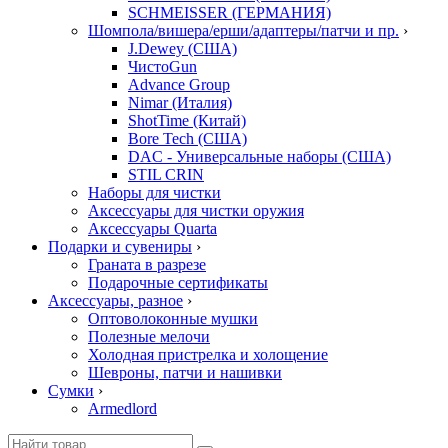
SCHMEISSER (ГЕРМАНИЯ)
Шомпола/вишера/ерши/адаптеры/патчи и пр.
›
J.Dewey (США)
ЧистоGun
Advance Group
Nimar (Италия)
ShotTime (Китай)
Bore Tech (США)
DAC - Универсальные наборы (США)
STIL CRIN
Наборы для чистки
Аксессуары для чистки оружия
Аксессуары Quarta
Подарки и сувениры
›
Граната в разрезе
Подарочные сертификаты
Аксессуары, разное
›
Оптоволоконные мушки
Полезные мелочи
Холодная пристрелка и холощение
Шевроны, патчи и нашивки
Сумки
›
Armedlord