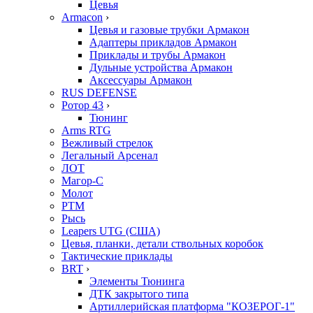
Цевья
Armacon
›
Цевья и газовые трубки Армакон
Адаптеры прикладов Армакон
Приклады и трубы Армакон
Дульные устройства Армакон
Аксессуары Армакон
RUS DEFENSE
Ротор 43
›
Тюнинг
Arms RTG
Вежливый стрелок
Легальный Арсенал
ЛОТ
Магор-С
Молот
РТМ
Рысь
Leapers UTG (США)
Цевья, планки, детали ствольных коробок
Тактические приклады
BRT
›
Элементы Тюнинга
ДТК закрытого типа
Артиллерийская платформа "КОЗЕРОГ-1"