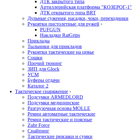
ДТК закрытого типа
Артиллерийская платформа "КОЗЕРОГ-1"
ДТК открытого типа BRT
Дульные сужения, насадки, чоки, переходники
Рукоятки пистолетные для ружей
›
PUFGUN
Накладки RatGrips
Приклады
Тыльники для прикладов
Рукоятки тактические на цевье
Сошки
Прочий тюнинг
ЗИП для Glock
УСМ
Буферы отдачи
Каталог 2
Тактическое снаряжение
›
Подсумки ARMEDLORD
Подсумки медицинские
Разгрузочная основа MOLLE
Ремни автоматные тактические
Ремни тактические и поясные
Zubr Force
Снайпинг
Тактические рюкзаки и сумки