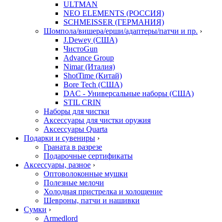
ULTMAN
NEO ELEMENTS (РОССИЯ)
SCHMEISSER (ГЕРМАНИЯ)
Шомпола/вишера/ерши/адаптеры/патчи и пр.
›
J.Dewey (США)
ЧистоGun
Advance Group
Nimar (Италия)
ShotTime (Китай)
Bore Tech (США)
DAC - Универсальные наборы (США)
STIL CRIN
Наборы для чистки
Аксессуары для чистки оружия
Аксессуары Quarta
Подарки и сувениры
›
Граната в разрезе
Подарочные сертификаты
Аксессуары, разное
›
Оптоволоконные мушки
Полезные мелочи
Холодная пристрелка и холощение
Шевроны, патчи и нашивки
Сумки
›
Armedlord