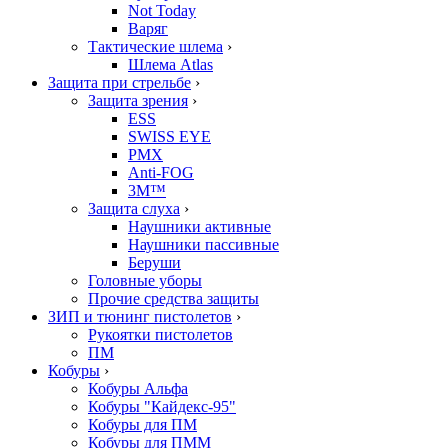
Not Today
Варяг
Тактические шлема
›
Шлема Atlas
Защита при стрельбе
›
Защита зрения
›
ESS
SWISS EYE
PMX
Anti-FOG
3M™
Защита слуха
›
Наушники активные
Наушники пассивные
Беруши
Головные уборы
Прочие средства защиты
ЗИП и тюнинг пистолетов
›
Рукоятки пистолетов
ПМ
Кобуры
›
Кобуры Альфа
Кобуры "Кайдекс-95"
Кобуры для ПМ
Кобуры для ПММ