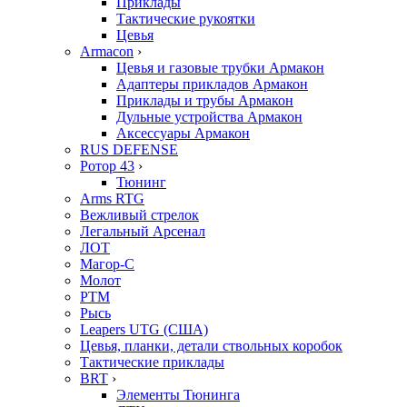
Приклады
Тактические рукоятки
Цевья
Armacon
›
Цевья и газовые трубки Армакон
Адаптеры прикладов Армакон
Приклады и трубы Армакон
Дульные устройства Армакон
Аксессуары Армакон
RUS DEFENSE
Ротор 43
›
Тюнинг
Arms RTG
Вежливый стрелок
Легальный Арсенал
ЛОТ
Магор-С
Молот
РТМ
Рысь
Leapers UTG (США)
Цевья, планки, детали ствольных коробок
Тактические приклады
BRT
›
Элементы Тюнинга