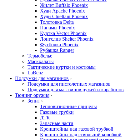
Жилет Buffalo Phoenix
Худи Apache Phoenix
Худи Chieftain Phoenix
Толстовка Delta
Панамы Phoenix
Куртка Vector Phoenix
Лонгслив Shelter Phoenix
Футболка Phoenix
Рубашка Ranger
Термобелье
Маскхалаты
Тактические куртки и костюмы
LaBenz
Подсумки для магазинов
›
Подсумки для пистолетных магазинов
Подсумки для магазинов ружей и карабинов
Тюнинг оружия
›
Зенит
›
Тепловизионные прицелы
Газовые трубки
ДТК
Запасные части
Кронштейны над газовой трубкой
Кронштейны над ствольной коробкой