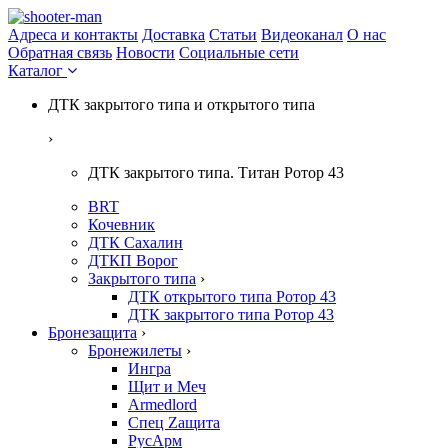
Адреса и контакты
Доставка
Статьи
Видеоканал
О нас
Обратная связь
Новости
Социальные сети
Каталог
ДТК закрытого типа и открытого типа
›
ДТК закрытого типа. Титан Ротор 43
BRT
Кочевник
ДТК Сахалин
ДТКП Ворог
Закрытого типа
›
ДТК открытого типа Ротор 43
ДТК закрытого типа Ротор 43
Бронезащита
›
Бронежилеты
›
Ингра
Щит и Меч
Armedlord
Спец Zащита
РусАрм