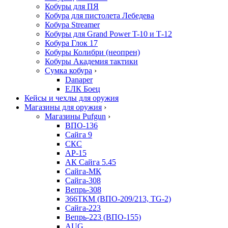
Кобуры для ПЯ
Кобура для пистолета Лебедева
Кобура Streamer
Кобуры для Grand Power T-10 и Т-12
Кобура Глок 17
Кобуры Колибри (неопрен)
Кобуры Академия тактики
Сумка кобура
›
Danaper
ЕЛК Боец
Кейсы и чехлы для оружия
Магазины для оружия
›
Магазины Pufgun
›
ВПО-136
Сайга 9
СКС
АР-15
АК Сайга 5.45
Сайга-МК
Сайга-308
Вепрь-308
366ТКМ (ВПО-209/213, TG-2)
Сайга-223
Вепрь-223 (ВПО-155)
AUG