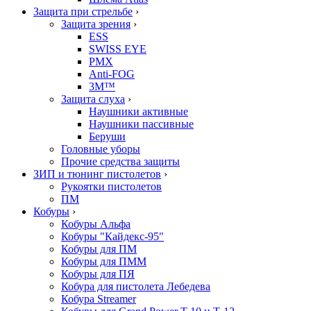
Защита при стрельбе
›
Защита зрения
›
ESS
SWISS EYE
PMX
Anti-FOG
3M™
Защита слуха
›
Наушники активные
Наушники пассивные
Беруши
Головные уборы
Прочие средства защиты
ЗИП и тюнинг пистолетов
›
Рукоятки пистолетов
ПМ
Кобуры
›
Кобуры Альфа
Кобуры "Кайдекс-95"
Кобуры для ПМ
Кобуры для ПММ
Кобуры для ПЯ
Кобура для пистолета Лебедева
Кобура Streamer