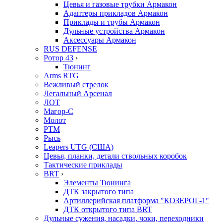
Цевья и газовые трубки Армакон
Адаптеры прикладов Армакон
Приклады и трубы Армакон
Дульные устройства Армакон
Аксессуары Армакон
RUS DEFENSE
Ротор 43
›
Тюнинг
Arms RTG
Вежливый стрелок
Легальный Арсенал
ЛОТ
Магор-С
Молот
РТМ
Рысь
Leapers UTG (США)
Цевья, планки, детали ствольных коробок
Тактические приклады
BRT
›
Элементы Тюнинга
ДТК закрытого типа
Артиллерийская платформа "КОЗЕРОГ-1"
ДТК открытого типа BRT
Дульные сужения, насадки, чоки, переходники