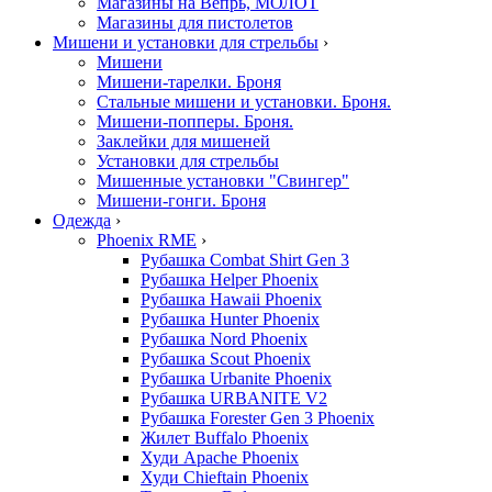
Магазины на Вепрь, МОЛОТ
Магазины для пистолетов
Мишени и установки для стрельбы
›
Мишени
Мишени-тарелки. Броня
Стальные мишени и установки. Броня.
Мишени-попперы. Броня.
Заклейки для мишеней
Установки для стрельбы
Мишенные установки "Свингер"
Мишени-гонги. Броня
Одежда
›
Phoenix RME
›
Рубашка Combat Shirt Gen 3
Рубашка Helper Phoenix
Рубашка Hawaii Phoenix
Рубашка Hunter Phoenix
Рубашка Nord Phoenix
Рубашка Scout Phoenix
Рубашка Urbanite Phoenix
Рубашка URBANITE V2
Рубашка Forester Gen 3 Phoenix
Жилет Buffalo Phoenix
Худи Apache Phoenix
Худи Chieftain Phoenix