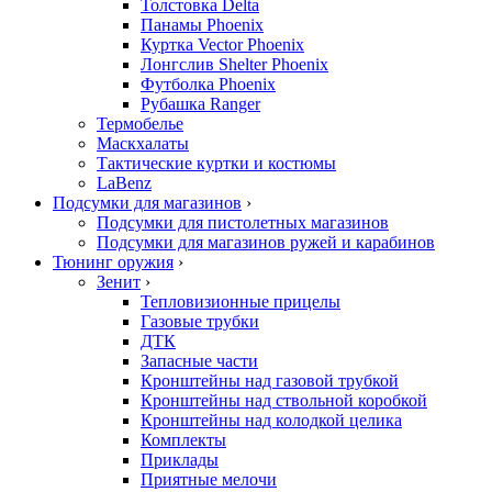
Толстовка Delta
Панамы Phoenix
Куртка Vector Phoenix
Лонгслив Shelter Phoenix
Футболка Phoenix
Рубашка Ranger
Термобелье
Маскхалаты
Тактические куртки и костюмы
LaBenz
Подсумки для магазинов
›
Подсумки для пистолетных магазинов
Подсумки для магазинов ружей и карабинов
Тюнинг оружия
›
Зенит
›
Тепловизионные прицелы
Газовые трубки
ДТК
Запасные части
Кронштейны над газовой трубкой
Кронштейны над ствольной коробкой
Кронштейны над колодкой целика
Комплекты
Приклады
Приятные мелочи