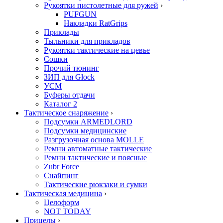
Рукоятки пистолетные для ружей
›
PUFGUN
Накладки RatGrips
Приклады
Тыльники для прикладов
Рукоятки тактические на цевье
Сошки
Прочий тюнинг
ЗИП для Glock
УСМ
Буферы отдачи
Каталог 2
Тактическое снаряжение
›
Подсумки ARMEDLORD
Подсумки медицинские
Разгрузочная основа MOLLE
Ремни автоматные тактические
Ремни тактические и поясные
Zubr Force
Снайпинг
Тактические рюкзаки и сумки
Тактическая медицина
›
Целоформ
NOT TODAY
Прицелы
›