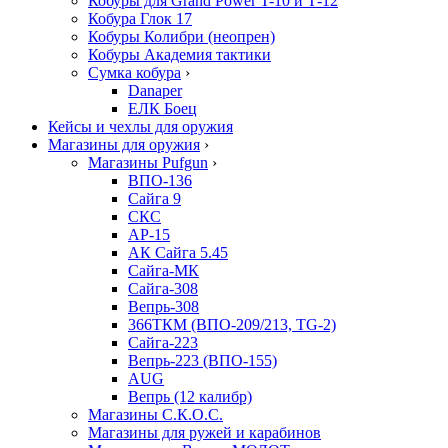
Кобуры для Grand Power T-10 и Т-12
Кобура Глок 17
Кобуры Колибри (неопрен)
Кобуры Академия тактики
Сумка кобура
›
Danaper
ЕЛК Боец
Кейсы и чехлы для оружия
Магазины для оружия
›
Магазины Pufgun
›
ВПО-136
Сайга 9
СКС
АР-15
АК Сайга 5.45
Сайга-МК
Сайга-308
Вепрь-308
366ТКМ (ВПО-209/213, TG-2)
Сайга-223
Вепрь-223 (ВПО-155)
AUG
Вепрь (12 калибр)
Магазины С.К.О.С.
Магазины для ружей и карабинов