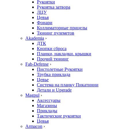
Рукоятки
Рукоятка затвора
ЛЦУ
Цевья
Фонари
Коллиматорные прицелы
Тюнинг пулеметов
Akademia
›
ДТК
Кнопки сброса
Планки, накладки. крышки
Прочий тюнинг
Fab-Defense
›
Пистолетные Рукоятки
Трубка приклада
Цевье
Система на планку Пикатинни
Детали и Upgrade
Magpul
›
Аксессуары
Магазины
Приклады
Тактические рукоятки
Цевья
Armacon
›