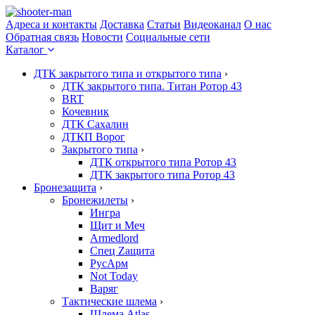
Адреса и контакты
Доставка
Статьи
Видеоканал
О нас
Обратная связь
Новости
Социальные сети
Каталог
ДТК закрытого типа и открытого типа
›
ДТК закрытого типа. Титан Ротор 43
BRT
Кочевник
ДТК Сахалин
ДТКП Ворог
Закрытого типа
›
ДТК открытого типа Ротор 43
ДТК закрытого типа Ротор 43
Бронезащита
›
Бронежилеты
›
Ингра
Щит и Меч
Armedlord
Спец Zащита
РусАрм
Not Today
Варяг
Тактические шлема
›
Шлема Atlas