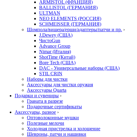
ARMISTOL (ФРАНЦИЯ)
BALLISTOL (ГЕРМАНИЯ)
ULTMAN
NEO ELEMENTS (РОССИЯ)
SCHMEISSER (ГЕРМАНИЯ)
Шомпола/вишера/ерши/адаптеры/патчи и пр.
›
J.Dewey (США)
ЧистоGun
Advance Group
Nimar (Италия)
ShotTime (Китай)
Bore Tech (США)
DAC - Универсальные наборы (США)
STIL CRIN
Наборы для чистки
Аксессуары для чистки оружия
Аксессуары Quarta
Подарки и сувениры
›
Граната в разрезе
Подарочные сертификаты
Аксессуары, разное
›
Оптоволоконные мушки
Полезные мелочи
Холодная пристрелка и холощение
Шевроны, патчи и нашивки