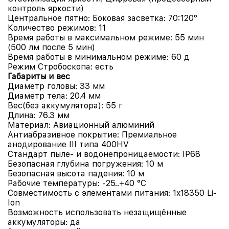
контроль яркости)
Центральное пятно: Боковая засветка:
70:120
°
Количество режимов:
11
Время работы в максимальном режиме:
55 мин
(500 лм после 5 мин)
Время работы в минимальном режиме:
60 д
Режим Стробоскопа:
есть
Габариты и вес
Диаметр головы:
33
мм
Диаметр тела:
20.4
мм
Вес(без аккумулятора):
55
г
Длина:
76.3
мм
Материал:
Авиационный алюминий
Антиабразивное покрытие:
Премиальное
анодирование III типа 400HV
Стандарт пыле- и водонепроницаемости:
IP68
Безопасная глубина погружения:
10
м
Безопасная высота падения:
10
м
Рабочие температуры:
-25..+40
°C
Совместимость с элементами питания:
1x18350 Li-
Ion
Возможность использовать незащищённые
аккумуляторы:
да