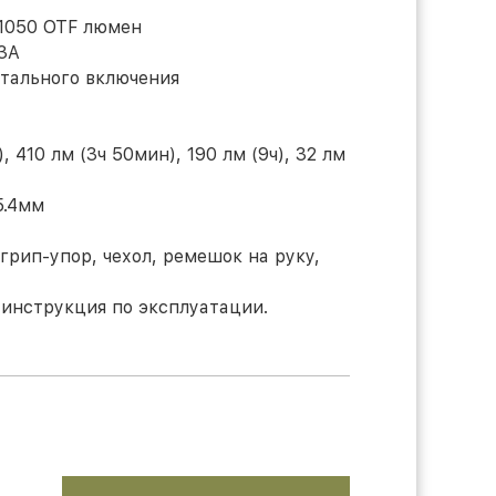
 1050 OTF люмен
23A
нтального включения
 410 лм (3ч 50мин), 190 лм (9ч), 32 лм
5.4мм
грип-упор, чехол, ремешок на руку,
, инструкция по эксплуатации.