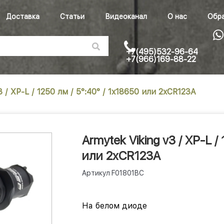
Доставка
Статьи
Видеоканал
О нас
Обра
+7(495)532-96-64
+7(966)169-88-22
3 / XP-L / 1250 лм / 5°:40° / 1x18650 или 2xCR123A
Armytek Viking v3 / XP-L /
или 2xCR123A
Артикул
F01801BC
На белом диоде