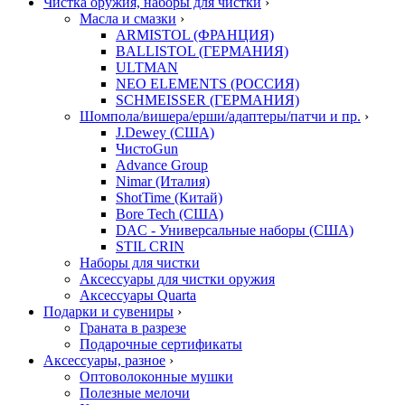
Чистка оружия, наборы для чистки
›
Масла и смазки
›
ARMISTOL (ФРАНЦИЯ)
BALLISTOL (ГЕРМАНИЯ)
ULTMAN
NEO ELEMENTS (РОССИЯ)
SCHMEISSER (ГЕРМАНИЯ)
Шомпола/вишера/ерши/адаптеры/патчи и пр.
›
J.Dewey (США)
ЧистоGun
Advance Group
Nimar (Италия)
ShotTime (Китай)
Bore Tech (США)
DAC - Универсальные наборы (США)
STIL CRIN
Наборы для чистки
Аксессуары для чистки оружия
Аксессуары Quarta
Подарки и сувениры
›
Граната в разрезе
Подарочные сертификаты
Аксессуары, разное
›
Оптоволоконные мушки
Полезные мелочи