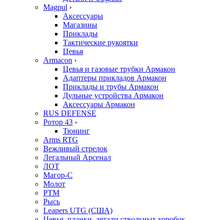
Magpul
›
Аксессуары
Магазины
Приклады
Тактические рукоятки
Цевья
Armacon
›
Цевья и газовые трубки Армакон
Адаптеры прикладов Армакон
Приклады и трубы Армакон
Дульные устройства Армакон
Аксессуары Армакон
RUS DEFENSE
Ротор 43
›
Тюнинг
Arms RTG
Вежливый стрелок
Легальный Арсенал
ЛОТ
Магор-С
Молот
РТМ
Рысь
Leapers UTG (США)
Цевья, планки, детали ствольных коробок