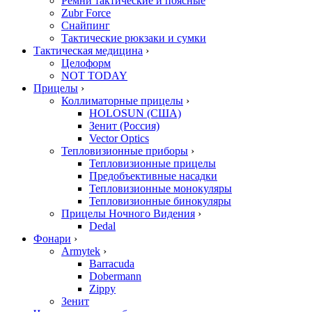
Ремни тактические и поясные
Zubr Force
Снайпинг
Тактические рюкзаки и сумки
Тактическая медицина
›
Целоформ
NOT TODAY
Прицелы
›
Коллиматорные прицелы
›
HOLOSUN (США)
Зенит (Россия)
Vector Optics
Тепловизионные приборы
›
Тепловизионные прицелы
Предобъективные насадки
Тепловизионные монокуляры
Тепловизионные бинокуляры
Прицелы Ночного Видения
›
Dedal
Фонари
›
Armytek
›
Barracuda
Dobermann
Zippy
Зенит