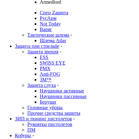
Armedlord
Спец Zащита
РусАрм
Not Today
Варяг
Тактические шлема
›
Шлема Atlas
Защита при стрельбе
›
Защита зрения
›
ESS
SWISS EYE
PMX
Anti-FOG
3M™
Защита слуха
›
Наушники активные
Наушники пассивные
Беруши
Головные уборы
Прочие средства защиты
ЗИП и тюнинг пистолетов
›
Рукоятки пистолетов
ПМ
Кобуры
›