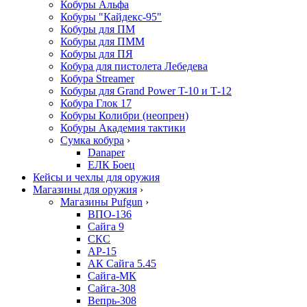
Кобуры Альфа
Кобуры "Кайдекс-95"
Кобуры для ПМ
Кобуры для ПММ
Кобуры для ПЯ
Кобура для пистолета Лебедева
Кобура Streamer
Кобуры для Grand Power T-10 и Т-12
Кобура Глок 17
Кобуры Колибри (неопрен)
Кобуры Академия тактики
Сумка кобура
›
Danaper
ЕЛК Боец
Кейсы и чехлы для оружия
Магазины для оружия
›
Магазины Pufgun
›
ВПО-136
Сайга 9
СКС
АР-15
АК Сайга 5.45
Сайга-МК
Сайга-308
Вепрь-308