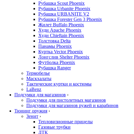
Рубашка Scout Phoenix
Рубашка Urbanite Phoenix
Рубашка URBANITE V2
Рубашка Forester Gen 3 Phoenix
Жилет Buffalo Phoenix
Худи Apache Phoenix
Худи Chieftain Phoenix
Толстовка Delta
Панамы Phoenix
Куртка Vector Phoenix
Лонгслив Shelter Phoenix
Футболка Phoenix
Рубашка Ranger
Термобелье
Маскхалаты
Тактические куртки и костюмы
LaBenz
Подсумки для магазинов
›
Подсумки для пистолетных магазинов
Подсумки для магазинов ружей и карабинов
Тюнинг оружия
›
Зенит
›
Тепловизионные прицелы
Газовые трубки
ДТК