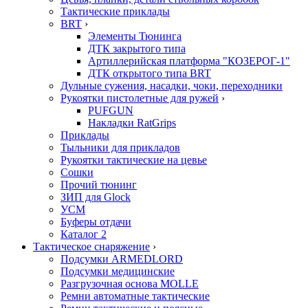
Тактические приклады
BRT
›
Элементы Тюнинга
ДТК закрытого типа
Артиллерийская платформа "КОЗЕРОГ-1"
ДТК открытого типа BRT
Дульные сужения, насадки, чоки, переходники
Рукоятки пистолетные для ружей
›
PUFGUN
Накладки RatGrips
Приклады
Тыльники для прикладов
Рукоятки тактические на цевье
Сошки
Прочий тюнинг
ЗИП для Glock
УСМ
Буферы отдачи
Каталог 2
Тактическое снаряжение
›
Подсумки ARMEDLORD
Подсумки медицинские
Разгрузочная основа MOLLE
Ремни автоматные тактические