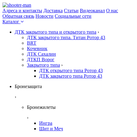
Адреса и контакты
Доставка
Статьи
Видеоканал
О нас
Обратная связь
Новости
Социальные сети
Каталог
ДТК закрытого типа и открытого типа
›
ДТК закрытого типа. Титан Ротор 43
BRT
Кочевник
ДТК Сахалин
ДТКП Ворог
Закрытого типа
›
ДТК открытого типа Ротор 43
ДТК закрытого типа Ротор 43
Бронезащита
›
Бронежилеты
›
Ингра
Щит и Меч