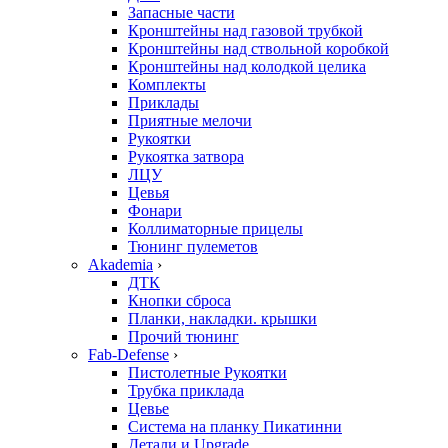
Запасные части
Кронштейны над газовой трубкой
Кронштейны над ствольной коробкой
Кронштейны над колодкой целика
Комплекты
Приклады
Приятные мелочи
Рукоятки
Рукоятка затвора
ЛЦУ
Цевья
Фонари
Коллиматорные прицелы
Тюнинг пулеметов
Akademia
›
ДТК
Кнопки сброса
Планки, накладки. крышки
Прочий тюнинг
Fab-Defense
›
Пистолетные Рукоятки
Трубка приклада
Цевье
Система на планку Пикатинни
Детали и Upgrade