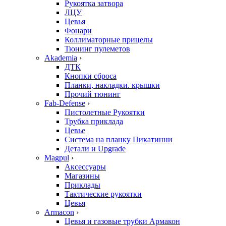
Рукоятка затвора
ЛЦУ
Цевья
Фонари
Коллиматорные прицелы
Тюнинг пулеметов
Akademia
›
ДТК
Кнопки сброса
Планки, накладки. крышки
Прочий тюнинг
Fab-Defense
›
Пистолетные Рукоятки
Трубка приклада
Цевье
Система на планку Пикатинни
Детали и Upgrade
Magpul
›
Аксессуары
Магазины
Приклады
Тактические рукоятки
Цевья
Armacon
›
Цевья и газовые трубки Армакон