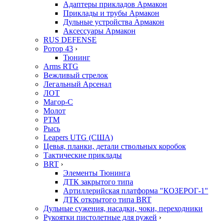
Адаптеры прикладов Армакон
Приклады и трубы Армакон
Дульные устройства Армакон
Аксессуары Армакон
RUS DEFENSE
Ротор 43
›
Тюнинг
Arms RTG
Вежливый стрелок
Легальный Арсенал
ЛОТ
Магор-С
Молот
РТМ
Рысь
Leapers UTG (США)
Цевья, планки, детали ствольных коробок
Тактические приклады
BRT
›
Элементы Тюнинга
ДТК закрытого типа
Артиллерийская платформа "КОЗЕРОГ-1"
ДТК открытого типа BRT
Дульные сужения, насадки, чоки, переходники
Рукоятки пистолетные для ружей
›