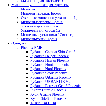
Магазины для пистолетов
Мишени и установки для стрельбы
›
Мишени
Мишени-тарелки. Броня
Стальные мишени и установки. Броня.
Мишени-попперы. Броня.
Заклейки для мишеней
Установки для стрельбы
Мишенные установки "Свингер"
Мишени-гонги. Броня
Одежда
›
Phoenix RME
›
Рубашка Combat Shirt Gen 3
Рубашка Helper Phoenix
Рубашка Hawaii Phoenix
Рубашка Hunter Phoenix
Рубашка Nord Phoenix
Рубашка Scout Phoenix
Рубашка Urbanite Phoenix
Рубашка URBANITE V2
Рубашка Forester Gen 3 Phoenix
Жилет Buffalo Phoenix
Худи Apache Phoenix
Худи Chieftain Phoenix
Толстовка Delta