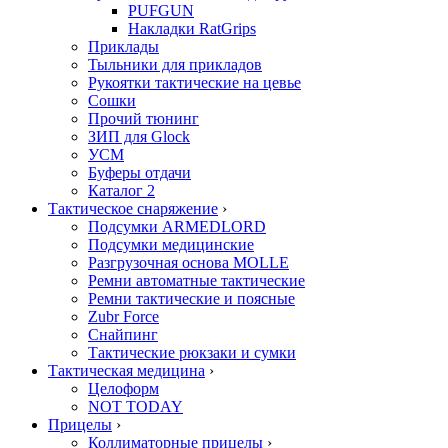
PUFGUN
Накладки RatGrips
Приклады
Тыльники для прикладов
Рукоятки тактические на цевье
Сошки
Прочий тюнинг
ЗИП для Glock
УСМ
Буферы отдачи
Каталог 2
Тактическое снаряжение
›
Подсумки ARMEDLORD
Подсумки медицинские
Разгрузочная основа MOLLE
Ремни автоматные тактические
Ремни тактические и поясные
Zubr Force
Снайпинг
Тактические рюкзаки и сумки
Тактическая медицина
›
Целоформ
NOT TODAY
Прицелы
›
Коллиматорные прицелы
›