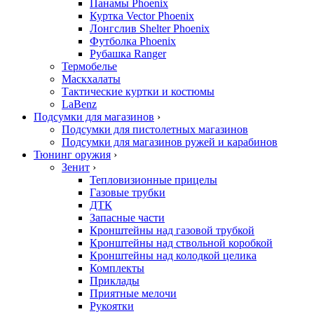
Панамы Phoenix
Куртка Vector Phoenix
Лонгслив Shelter Phoenix
Футболка Phoenix
Рубашка Ranger
Термобелье
Маскхалаты
Тактические куртки и костюмы
LaBenz
Подсумки для магазинов
›
Подсумки для пистолетных магазинов
Подсумки для магазинов ружей и карабинов
Тюнинг оружия
›
Зенит
›
Тепловизионные прицелы
Газовые трубки
ДТК
Запасные части
Кронштейны над газовой трубкой
Кронштейны над ствольной коробкой
Кронштейны над колодкой целика
Комплекты
Приклады
Приятные мелочи
Рукоятки