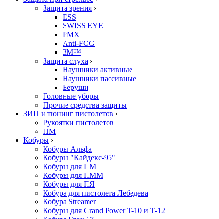
Защита зрения
›
ESS
SWISS EYE
PMX
Anti-FOG
3M™
Защита слуха
›
Наушники активные
Наушники пассивные
Беруши
Головные уборы
Прочие средства защиты
ЗИП и тюнинг пистолетов
›
Рукоятки пистолетов
ПМ
Кобуры
›
Кобуры Альфа
Кобуры "Кайдекс-95"
Кобуры для ПМ
Кобуры для ПММ
Кобуры для ПЯ
Кобура для пистолета Лебедева
Кобура Streamer
Кобуры для Grand Power T-10 и Т-12