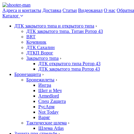
Адреса и контакты
Доставка
Статьи
Видеоканал
О нас
Обратна
Каталог
ДТК закрытого типа и открытого типа
›
ДТК закрытого типа. Титан Ротор 43
BRT
Кочевник
ДТК Сахалин
ДТКП Ворог
Закрытого типа
›
ДТК открытого типа Ротор 43
ДТК закрытого типа Ротор 43
Бронезащита
›
Бронежилеты
›
Ингра
Щит и Меч
Armedlord
Спец Zащита
РусАрм
Not Today
Варяг
Тактические шлема
›
Шлема Atlas
Защита при стрельбе
›