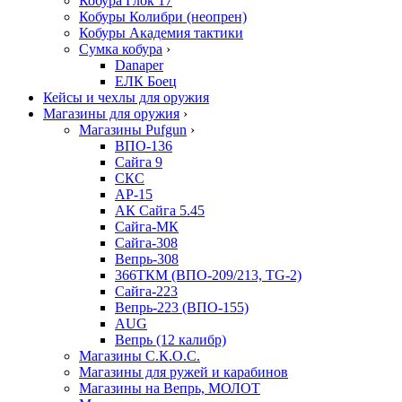
Кобура Глок 17
Кобуры Колибри (неопрен)
Кобуры Академия тактики
Сумка кобура
›
Danaper
ЕЛК Боец
Кейсы и чехлы для оружия
Магазины для оружия
›
Магазины Pufgun
›
ВПО-136
Сайга 9
СКС
АР-15
АК Сайга 5.45
Сайга-МК
Сайга-308
Вепрь-308
366ТКМ (ВПО-209/213, TG-2)
Сайга-223
Вепрь-223 (ВПО-155)
AUG
Вепрь (12 калибр)
Магазины С.К.О.С.
Магазины для ружей и карабинов
Магазины на Вепрь, МОЛОТ