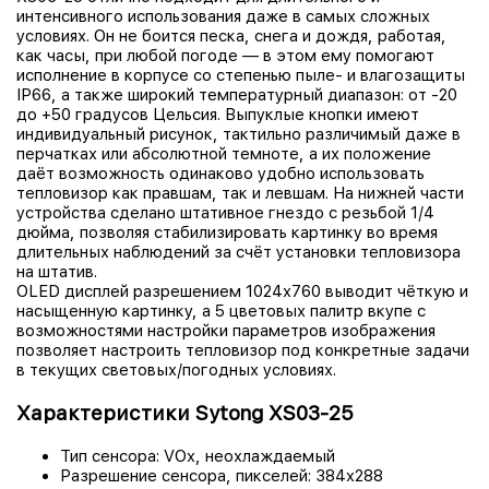
интенсивного использования даже в самых сложных
условиях. Он не боится песка, снега и дождя, работая,
как часы, при любой погоде — в этом ему помогают
исполнение в корпусе со степенью пыле- и влагозащиты
IP66, а также широкий температурный диапазон: от -20
до +50 градусов Цельсия. Выпуклые кнопки имеют
индивидуальный рисунок, тактильно различимый даже в
перчатках или абсолютной темноте, а их положение
даёт возможность одинаково удобно использовать
тепловизор как правшам, так и левшам. На нижней части
устройства сделано штативное гнездо с резьбой 1/4
дюйма, позволяя стабилизировать картинку во время
длительных наблюдений за счёт установки тепловизора
на штатив.
OLED дисплей разрешением 1024х760 выводит чёткую и
насыщенную картинку, а 5 цветовых палитр вкупе с
возможностями настройки параметров изображения
позволяет настроить тепловизор под конкретные задачи
в текущих световых/погодных условиях.
Характеристики Sytong XS03-25
Тип сенсора: VOx, неохлаждаемый
Разрешение сенсора, пикселей: 384x288