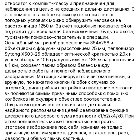
относится к компакт-классу и предназначен для
наблюдения за целью на средних и дальних дистанциях. С
его помощью в любое время суток и при любых
погодных условиях можно обнаружить человека на
расстоянии до 1250 м. За счёт подобных показателей он
подходит для всех задач без исключения, будь то охота,
туризм или поисково-спасательные операции.
Оснащённый матрицей разрешением 384x288 и
объективом с фокусным расстоянием 25 мм, тепловизор
Sytong XS03-25 обладает оптической кратностью 2.0x и
углом обзора в 10.5 градусов или же 185 м на расстоянии
в 1 км, сохраняя таким образом баланс между
дальностью работы и полнотой наблюдаемого
изображения. Матрица калибруется и автоматически, и
вручную, по нажатию кнопки (в обоих случаях со
шторкой), диоптрийная настройка и наведение резкости
выполняются самым привычным способом: с помощью
колёсиков на окуляре и объективе соответственно.
Для рассмотрения объектов во всех деталях и
надёжного распознавания целей реализована функция
дискретного цифрового зума кратности х1/х2/х4/х8. При
этом пользователь может полностью настроить
итоговое изображение под себя, изменяя не только
привычную многим яркость дисплея, а также контраст,
резкость и общую гамму картинки.