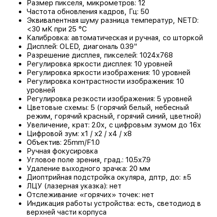
Размер пикселя, микрометров: 12
Частота обновления кадров, Гц: 50
Эквивалентная шуму разница температур, NETD:
<30 мК при 25 °C
Калибровка: автоматическая и ручная, со шторкой
Дисплей: OLED, диагональ 0.39"
Разрешение дисплея, пикселей: 1024x768
Регулировка яркости дисплея: 10 уровней
Регулировка яркости изображения: 10 уровней
Регулировка контрастности изображения: 10
уровней
Регулировка резкости изображения: 5 уровней
Цветовые схемы: 5 (горячий белый, небесный
режим, горячий красный, горячий синий, цветной)
Увеличение, крат: 2.0x, с цифровым зумом до 16x
Цифровой зум: x1 / x2 / x4 / x8
Объектив: 25mm/F1.0
Ручная фокусировка
Угловое поле зрения, град.: 10.5x7.9
Удаление выходного зрачка: 20 мм
Диоптрийная подстройка окуляра, дптр, до: ±5
ЛЦУ (лазерная указка): нет
Отслеживание «горячих» точек: нет
Индикация работы устройства: есть, светодиод в
верхней части корпуса