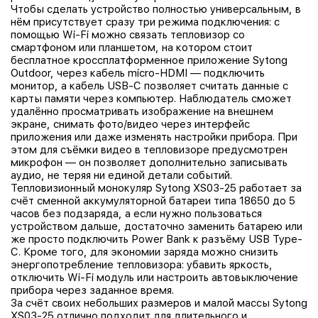
Чтобы сделать устройство полностью универсальным, в
нём присутствует сразу три режима подключения: с
помощью Wi-Fi можно связать тепловизор со
смартфоном или планшетом, на котором стоит
бесплатное кроссплатформенное приложение Sytong
Outdoor, через кабель micro-HDMI — подключить
монитор, а кабель USB-C позволяет считать данные с
карты памяти через компьютер. Наблюдатель сможет
удалённо просматривать изображение на внешнем
экране, снимать фото/видео через интерфейс
приложения или даже изменять настройки прибора. При
этом для съёмки видео в тепловизоре предусмотрен
микрофон — он позволяет дополнительно записывать
аудио, не теряя ни единой детали событий.
Тепловизионный монокуляр Sytong XS03-25 работает за
счёт сменной аккумуляторной батареи типа 18650 до 5
часов без подзаряда, а если нужно пользоваться
устройством дальше, достаточно заменить батарею или
же просто подключить Power Bank к разъёму USB Type-
C. Кроме того, для экономии заряда можно снизить
энергопотребление тепловизора: убавить яркость,
отключить Wi-Fi модуль или настроить автовыключение
прибора через заданное время.
За счёт своих небольших размеров и малой массы Sytong
XS03-25 отлично подходит для длительного и