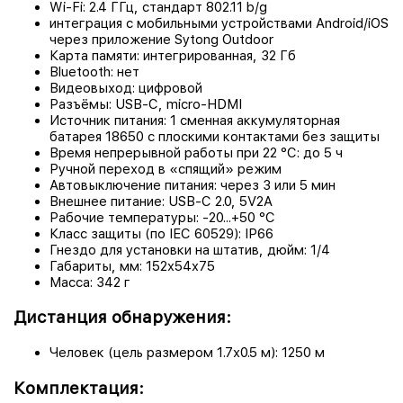
Wi-Fi: 2.4 ГГц, стандарт 802.11 b/g
интеграция с мобильными устройствами Android/iOS
через приложение Sytong Outdoor
Карта памяти: интегрированная, 32 Гб
Bluetooth: нет
Видеовыход: цифровой
Разъёмы: USB-C, micro-HDMI
Источник питания: 1 сменная аккумуляторная
батарея 18650 с плоскими контактами без защиты
Время непрерывной работы при 22 °C: до 5 ч
Ручной переход в «спящий» режим
Автовыключение питания: через 3 или 5 мин
Внешнее питание: USB-C 2.0, 5V2A
Рабочие температуры: -20...+50 °C
Класс защиты (по IEC 60529): IP66
Гнездо для установки на штатив, дюйм: 1/4
Габариты, мм: 152x54x75
Масса: 342 г
Дистанция обнаружения:
Человек (цель размером 1.7х0.5 м): 1250 м
Комплектация: