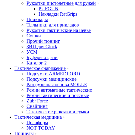
Рукоятки пистолетные для ружей
›
PUFGUN
Накладки RatGrips
Приклады
Тыльники для прикладов
Рукоятки тактические на цевье
Сошки
Прочий тюнинг
ЗИП для Glock
УСМ
Буферы отдачи
Каталог 2
Тактическое снаряжение
›
Подсумки ARMEDLORD
Подсумки медицинские
Разгрузочная основа MOLLE
Ремни автоматные тактические
Ремни тактические и поясные
Zubr Force
Снайпинг
Тактические рюкзаки и сумки
Тактическая медицина
›
Целоформ
NOT TODAY
Прицелы
›