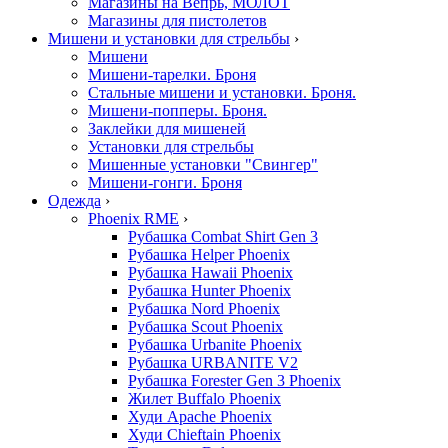
Магазины на Вепрь, МОЛОТ
Магазины для пистолетов
Мишени и установки для стрельбы
›
Мишени
Мишени-тарелки. Броня
Стальные мишени и установки. Броня.
Мишени-попперы. Броня.
Заклейки для мишеней
Установки для стрельбы
Мишенные установки "Свингер"
Мишени-гонги. Броня
Одежда
›
Phoenix RME
›
Рубашка Combat Shirt Gen 3
Рубашка Helper Phoenix
Рубашка Hawaii Phoenix
Рубашка Hunter Phoenix
Рубашка Nord Phoenix
Рубашка Scout Phoenix
Рубашка Urbanite Phoenix
Рубашка URBANITE V2
Рубашка Forester Gen 3 Phoenix
Жилет Buffalo Phoenix
Худи Apache Phoenix
Худи Chieftain Phoenix