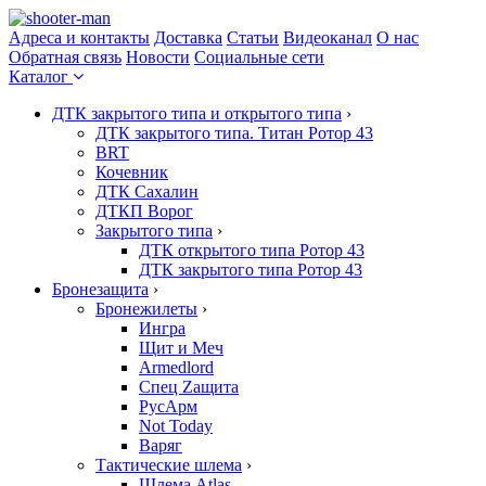
Адреса и контакты
Доставка
Статьи
Видеоканал
О нас
Обратная связь
Новости
Социальные сети
Каталог
ДТК закрытого типа и открытого типа
›
ДТК закрытого типа. Титан Ротор 43
BRT
Кочевник
ДТК Сахалин
ДТКП Ворог
Закрытого типа
›
ДТК открытого типа Ротор 43
ДТК закрытого типа Ротор 43
Бронезащита
›
Бронежилеты
›
Ингра
Щит и Меч
Armedlord
Спец Zащита
РусАрм
Not Today
Варяг
Тактические шлема
›
Шлема Atlas