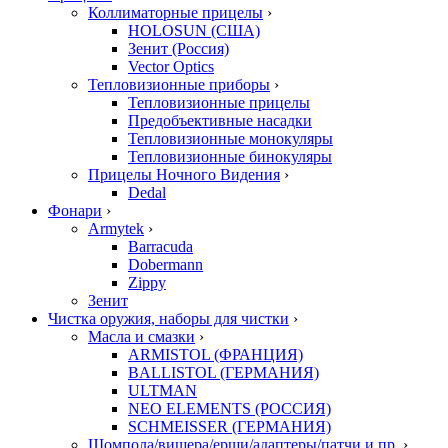
Коллиматорные прицелы
›
HOLOSUN (США)
Зенит (Россия)
Vector Optics
Тепловизионные приборы
›
Тепловизионные прицелы
Предобъективные насадки
Тепловизионные монокуляры
Тепловизионные бинокуляры
Прицелы Ночного Видения
›
Dedal
Фонари
›
Armytek
›
Barracuda
Dobermann
Zippy
Зенит
Чистка оружия, наборы для чистки
›
Масла и смазки
›
ARMISTOL (ФРАНЦИЯ)
BALLISTOL (ГЕРМАНИЯ)
ULTMAN
NEO ELEMENTS (РОССИЯ)
SCHMEISSER (ГЕРМАНИЯ)
Шомпола/вишера/ерши/адаптеры/патчи и пр.
›