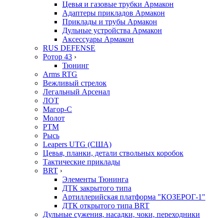
Цевья и газовые трубки Армакон
Адаптеры прикладов Армакон
Приклады и трубы Армакон
Дульные устройства Армакон
Аксессуары Армакон
RUS DEFENSE
Ротор 43
›
Тюнинг
Arms RTG
Вежливый стрелок
Легальный Арсенал
ЛОТ
Магор-С
Молот
РТМ
Рысь
Leapers UTG (США)
Цевья, планки, детали ствольных коробок
Тактические приклады
BRT
›
Элементы Тюнинга
ДТК закрытого типа
Артиллерийская платформа "КОЗЕРОГ-1"
ДТК открытого типа BRT
Дульные сужения, насадки, чоки, переходники