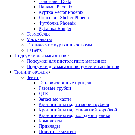
Толстовка Delta
Панамы Phoenix
Куртка Vector Phoenix
Лонгслив Shelter Phoenix
Футболка Phoenix
Рубашка Ranger
Термобелье
Маскхалаты
Тактические куртки и костюмы
LaBenz
Подсумки для магазинов
›
Подсумки для пистолетных магазинов
Подсумки для магазинов ружей и карабинов
Тюнинг оружия
›
Зенит
›
Тепловизионные прицелы
Газовые трубки
ДТК
Запасные части
Кронштейны над газовой трубкой
Кронштейны над ствольной коробкой
Кронштейны над колодкой целика
Комплекты
Приклады
Приятные мелочи