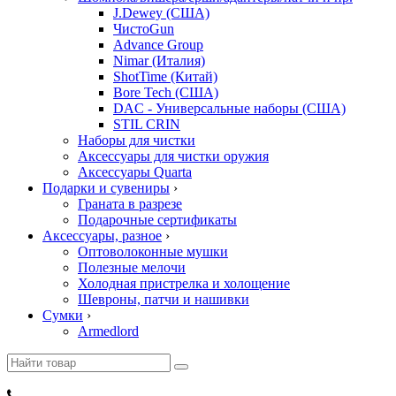
J.Dewey (США)
ЧистоGun
Advance Group
Nimar (Италия)
ShotTime (Китай)
Bore Tech (США)
DAC - Универсальные наборы (США)
STIL CRIN
Наборы для чистки
Аксессуары для чистки оружия
Аксессуары Quarta
Подарки и сувениры
›
Граната в разрезе
Подарочные сертификаты
Аксессуары, разное
›
Оптоволоконные мушки
Полезные мелочи
Холодная пристрелка и холощение
Шевроны, патчи и нашивки
Сумки
›
Armedlord