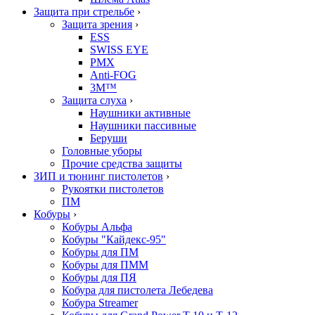
Защита при стрельбе
›
Защита зрения
›
ESS
SWISS EYE
PMX
Anti-FOG
3M™
Защита слуха
›
Наушники активные
Наушники пассивные
Беруши
Головные уборы
Прочие средства защиты
ЗИП и тюнинг пистолетов
›
Рукоятки пистолетов
ПМ
Кобуры
›
Кобуры Альфа
Кобуры "Кайдекс-95"
Кобуры для ПМ
Кобуры для ПММ
Кобуры для ПЯ
Кобура для пистолета Лебедева
Кобура Streamer