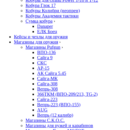
Кобуры для Grand Power T-10 и Т-12
Кобура Глок 17
Кобуры Колибри (неопрен)
Кобуры Академия тактики
Сумка кобура
›
Danaper
ЕЛК Боец
Кейсы и чехлы для оружия
Магазины для оружия
›
Магазины Pufgun
›
ВПО-136
Сайга 9
СКС
АР-15
АК Сайга 5.45
Сайга-МК
Сайга-308
Вепрь-308
366ТКМ (ВПО-209/213, TG-2)
Сайга-223
Вепрь-223 (ВПО-155)
AUG
Вепрь (12 калибр)
Магазины С.К.О.С.
Магазины для ружей и карабинов