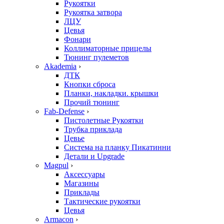
Рукоятки
Рукоятка затвора
ЛЦУ
Цевья
Фонари
Коллиматорные прицелы
Тюнинг пулеметов
Akademia
›
ДТК
Кнопки сброса
Планки, накладки. крышки
Прочий тюнинг
Fab-Defense
›
Пистолетные Рукоятки
Трубка приклада
Цевье
Система на планку Пикатинни
Детали и Upgrade
Magpul
›
Аксессуары
Магазины
Приклады
Тактические рукоятки
Цевья
Armacon
›