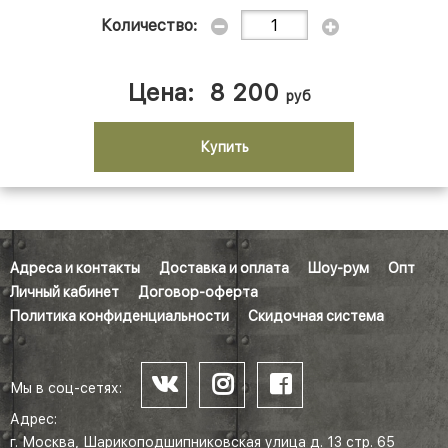
Количество:
Цена:
8 200
руб
Купить
Адреса и контакты
Доставка и оплата
Шоу-рум
Опт
Личный кабинет
Договор-оферта
Политика конфиденциальности
Скидочная система
Мы в соц-сетях:
Адрес:
г. Москва, Шарикоподшипниковская улица д. 13 стр. 65