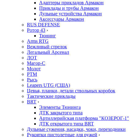
Адаптеры прикладов Армакон
Приклады и трубы Армакон
Дульные устройства Армакон
Аксессуары Армакон
RUS DEFENSE
Ротор 43
›
Тюнинг
Arms RTG
Вежливый стрелок
Легальный Арсенал
ЛОТ
Магор-С
Молот
РТМ
Рысь
Leapers UTG (США)
Цевья, планки, детали ствольных коробок
Тактические приклады
BRT
›
Элементы Тюнинга
ДТК закрытого типа
Артиллерийская платформа "КОЗЕРОГ-1"
ДТК открытого типа BRT
Дульные сужения, насадки, чоки, переходники
Рукоятки пистолетные для ружей
›