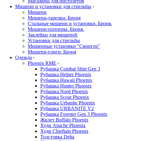
Магазины для пистолетов
Мишени и установки для стрельбы
›
Мишени
Мишени-тарелки. Броня
Стальные мишени и установки. Броня.
Мишени-попперы. Броня.
Заклейки для мишеней
Установки для стрельбы
Мишенные установки "Свингер"
Мишени-гонги. Броня
Одежда
›
Phoenix RME
›
Рубашка Combat Shirt Gen 3
Рубашка Helper Phoenix
Рубашка Hawaii Phoenix
Рубашка Hunter Phoenix
Рубашка Nord Phoenix
Рубашка Scout Phoenix
Рубашка Urbanite Phoenix
Рубашка URBANITE V2
Рубашка Forester Gen 3 Phoenix
Жилет Buffalo Phoenix
Худи Apache Phoenix
Худи Chieftain Phoenix
Толстовка Delta