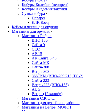
Кобура Глок 17
Кобуры Колибри (неопрен)
Кобуры Академия тактики
Сумка кобура
›
Danaper
ЕЛК Боец
Кейсы и чехлы для оружия
Магазины для оружия
›
Магазины Pufgun
›
ВПО-136
Сайга 9
СКС
АР-15
АК Сайга 5.45
Сайга-МК
Сайга-308
Вепрь-308
366ТКМ (ВПО-209/213, TG-2)
Сайга-223
Вепрь-223 (ВПО-155)
AUG
Вепрь (12 калибр)
Магазины С.К.О.С.
Магазины для ружей и карабинов
Магазины на Вепрь, МОЛОТ