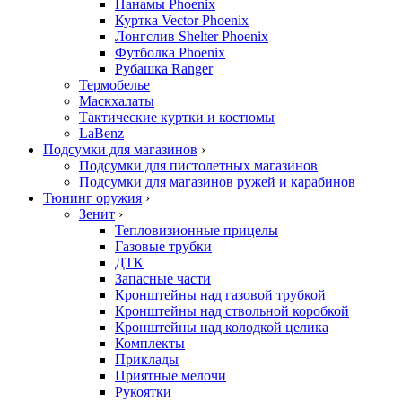
Панамы Phoenix
Куртка Vector Phoenix
Лонгслив Shelter Phoenix
Футболка Phoenix
Рубашка Ranger
Термобелье
Маскхалаты
Тактические куртки и костюмы
LaBenz
Подсумки для магазинов
›
Подсумки для пистолетных магазинов
Подсумки для магазинов ружей и карабинов
Тюнинг оружия
›
Зенит
›
Тепловизионные прицелы
Газовые трубки
ДТК
Запасные части
Кронштейны над газовой трубкой
Кронштейны над ствольной коробкой
Кронштейны над колодкой целика
Комплекты
Приклады
Приятные мелочи
Рукоятки