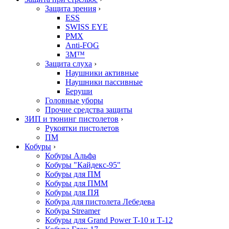
Защита зрения
›
ESS
SWISS EYE
PMX
Anti-FOG
3M™
Защита слуха
›
Наушники активные
Наушники пассивные
Беруши
Головные уборы
Прочие средства защиты
ЗИП и тюнинг пистолетов
›
Рукоятки пистолетов
ПМ
Кобуры
›
Кобуры Альфа
Кобуры "Кайдекс-95"
Кобуры для ПМ
Кобуры для ПММ
Кобуры для ПЯ
Кобура для пистолета Лебедева
Кобура Streamer
Кобуры для Grand Power T-10 и Т-12