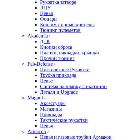
Рукоятка затвора
ЛЦУ
Цевья
Фонари
Коллиматорные прицелы
Тюнинг пулеметов
Akademia
›
ДТК
Кнопки сброса
Планки, накладки. крышки
Прочий тюнинг
Fab-Defense
›
Пистолетные Рукоятки
Трубка приклада
Цевье
Система на планку Пикатинни
Детали и Upgrade
Magpul
›
Аксессуары
Магазины
Приклады
Тактические рукоятки
Цевья
Armacon
›
Цевья и газовые трубки Армакон