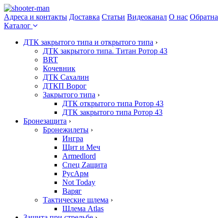
Адреса и контакты
Доставка
Статьи
Видеоканал
О нас
Обратна
Каталог
ДТК закрытого типа и открытого типа
›
ДТК закрытого типа. Титан Ротор 43
BRT
Кочевник
ДТК Сахалин
ДТКП Ворог
Закрытого типа
›
ДТК открытого типа Ротор 43
ДТК закрытого типа Ротор 43
Бронезащита
›
Бронежилеты
›
Ингра
Щит и Меч
Armedlord
Спец Zащита
РусАрм
Not Today
Варяг
Тактические шлема
›
Шлема Atlas
Защита при стрельбе
›