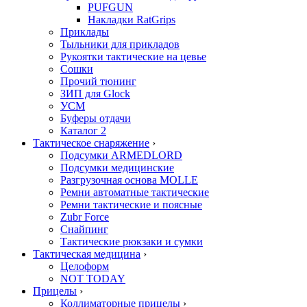
PUFGUN
Накладки RatGrips
Приклады
Тыльники для прикладов
Рукоятки тактические на цевье
Сошки
Прочий тюнинг
ЗИП для Glock
УСМ
Буферы отдачи
Каталог 2
Тактическое снаряжение
›
Подсумки ARMEDLORD
Подсумки медицинские
Разгрузочная основа MOLLE
Ремни автоматные тактические
Ремни тактические и поясные
Zubr Force
Снайпинг
Тактические рюкзаки и сумки
Тактическая медицина
›
Целоформ
NOT TODAY
Прицелы
›
Коллиматорные прицелы
›