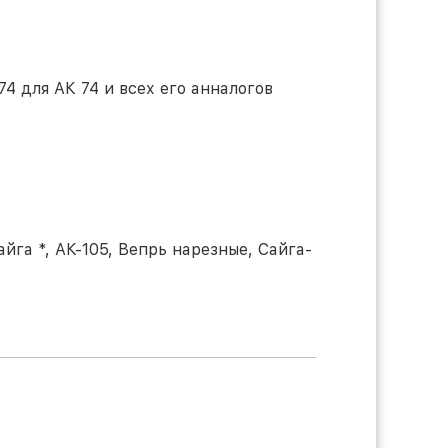
4 для АК 74 и всех его анналогов
айга *
, АК-105, Вепрь нарезные,
Сайга-