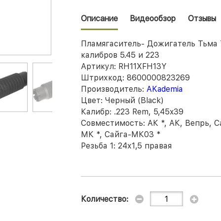
Описание
Видеообзор
Отзывы
Пламягаситель- Дожигатель Тьма 7
калибров 5.45 и 223
Артикул:
RH11XFH13Y
Штрихкод:
8600000823269
Производитель:
AKademia
Цвет:
Черный (Black)
Калибр:
.223 Rem, 5,45x39
Совместимость:
АК *
,
АК, Вепрь, С
МК *
,
Сайга-МК03 *
Резьба 1:
24х1,5 правая
Количество: