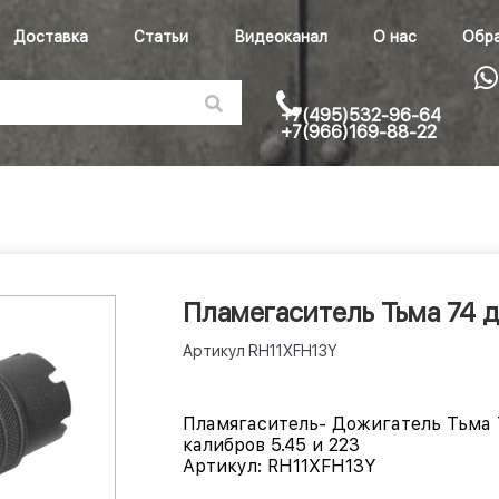
Доставка
Статьи
Видеоканал
О нас
Обра
+7(495)532-96-64
+7(966)169-88-22
Пламегаситель Тьма 74 
Артикул
RH11XFH13Y
Пламягаситель- Дожигатель Тьма 7
калибров 5.45 и 223
Артикул:
RH11XFH13Y