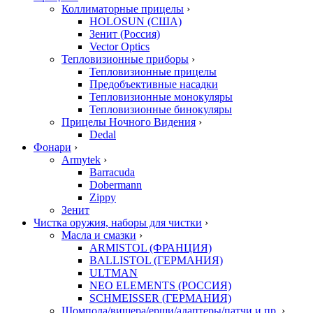
Коллиматорные прицелы
›
HOLOSUN (США)
Зенит (Россия)
Vector Optics
Тепловизионные приборы
›
Тепловизионные прицелы
Предобъективные насадки
Тепловизионные монокуляры
Тепловизионные бинокуляры
Прицелы Ночного Видения
›
Dedal
Фонари
›
Armytek
›
Barracuda
Dobermann
Zippy
Зенит
Чистка оружия, наборы для чистки
›
Масла и смазки
›
ARMISTOL (ФРАНЦИЯ)
BALLISTOL (ГЕРМАНИЯ)
ULTMAN
NEO ELEMENTS (РОССИЯ)
SCHMEISSER (ГЕРМАНИЯ)
Шомпола/вишера/ерши/адаптеры/патчи и пр.
›