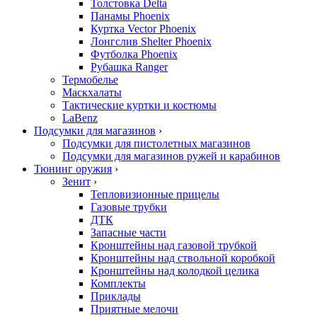
Толстовка Delta
Панамы Phoenix
Куртка Vector Phoenix
Лонгслив Shelter Phoenix
Футболка Phoenix
Рубашка Ranger
Термобелье
Маскхалаты
Тактические куртки и костюмы
LaBenz
Подсумки для магазинов
›
Подсумки для пистолетных магазинов
Подсумки для магазинов ружей и карабинов
Тюнинг оружия
›
Зенит
›
Тепловизионные прицелы
Газовые трубки
ДТК
Запасные части
Кронштейны над газовой трубкой
Кронштейны над ствольной коробкой
Кронштейны над колодкой целика
Комплекты
Приклады
Приятные мелочи