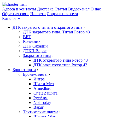
Адреса и контакты
Доставка
Статьи
Видеоканал
О нас
Обратная связь
Новости
Социальные сети
Каталог
ДТК закрытого типа и открытого типа
›
ДТК закрытого типа. Титан Ротор 43
BRT
Кочевник
ДТК Сахалин
ДТКП Ворог
Закрытого типа
›
ДТК открытого типа Ротор 43
ДТК закрытого типа Ротор 43
Бронезащита
›
Бронежилеты
›
Ингра
Щит и Меч
Armedlord
Спец Zащита
РусАрм
Not Today
Варяг
Тактические шлема
›
Шлема Atlas