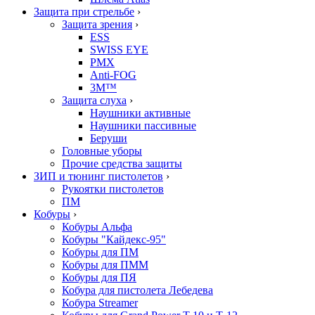
Защита при стрельбе
›
Защита зрения
›
ESS
SWISS EYE
PMX
Anti-FOG
3M™
Защита слуха
›
Наушники активные
Наушники пассивные
Беруши
Головные уборы
Прочие средства защиты
ЗИП и тюнинг пистолетов
›
Рукоятки пистолетов
ПМ
Кобуры
›
Кобуры Альфа
Кобуры "Кайдекс-95"
Кобуры для ПМ
Кобуры для ПММ
Кобуры для ПЯ
Кобура для пистолета Лебедева
Кобура Streamer