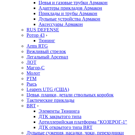
Цевья и газовые трубки Армакон
Адаптеры прикладов Армакон
Приклады и трубы Армакон
Дульные устройства Армакон
Аксессуары Армакон
RUS DEFENSE
Ротор 43
›
Тюнинг
Arms RTG
Вежливый стрелок
Легальный Арсенал
ЛОТ
Магор-С
Молот
РТМ
Рысь
Leapers UTG (США)
Цевья, планки, детали ствольных коробок
Тактические приклады
BRT
›
Элементы Тюнинга
ДТК закрытого типа
Артиллерийская платформа "КОЗЕРОГ-1"
ДТК открытого типа BRT
Дульные сужения, насадки, чоки, переходники