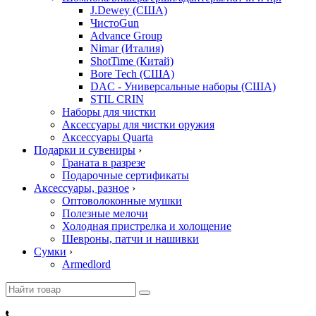
J.Dewey (США)
ЧистоGun
Advance Group
Nimar (Италия)
ShotTime (Китай)
Bore Tech (США)
DAC - Универсальные наборы (США)
STIL CRIN
Наборы для чистки
Аксессуары для чистки оружия
Аксессуары Quarta
Подарки и сувениры
›
Граната в разрезе
Подарочные сертификаты
Аксессуары, разное
›
Оптоволоконные мушки
Полезные мелочи
Холодная пристрелка и холощение
Шевроны, патчи и нашивки
Сумки
›
Armedlord