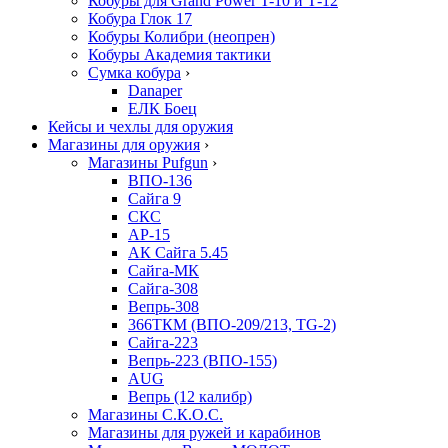
Кобуры для Grand Power T-10 и Т-12
Кобура Глок 17
Кобуры Колибри (неопрен)
Кобуры Академия тактики
Сумка кобура
›
Danaper
ЕЛК Боец
Кейсы и чехлы для оружия
Магазины для оружия
›
Магазины Pufgun
›
ВПО-136
Сайга 9
СКС
АР-15
АК Сайга 5.45
Сайга-МК
Сайга-308
Вепрь-308
366ТКМ (ВПО-209/213, TG-2)
Сайга-223
Вепрь-223 (ВПО-155)
AUG
Вепрь (12 калибр)
Магазины С.К.О.С.
Магазины для ружей и карабинов