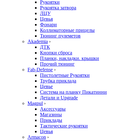
Рукоятки
Рукоятка затвора
ЛЦУ
Цевья
Фонари
Коллиматорные прицелы
Тюнинг пулеметов
Akademia
›
ДТК
Кнопки сброса
Планки, накладки. крышки
Прочий тюнинг
Fab-Defense
›
Пистолетные Рукоятки
Трубка приклада
Цевье
Система на планку Пикатинни
Детали и Upgrade
Magpul
›
Аксессуары
Магазины
Приклады
Тактические рукоятки
Цевья
Armacon
›