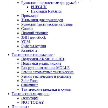
Рукоятки пистолетные для ружей
›
PUFGUN
Накладки RatGrips
Приклады
Тыльники для прикладов
Рукоятки тактические на цевье
Сошки
Прочий тюнинг
ЗИП для Glock
УСМ
Буферы отдачи
Каталог 2
Тактическое снаряжение
›
Подсумки ARMEDLORD
Подсумки медицинские
Разгрузочная основа MOLLE
Ремни автоматные тактические
Ремни тактические и поясные
Zubr Force
Снайпинг
Тактические рюкзаки и сумки
Тактическая медицина
›
Целоформ
NOT TODAY
Прицелы
›