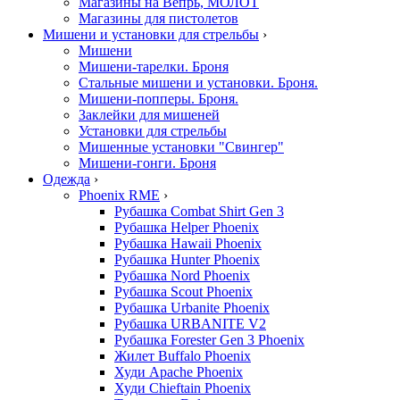
Магазины на Вепрь, МОЛОТ
Магазины для пистолетов
Мишени и установки для стрельбы
›
Мишени
Мишени-тарелки. Броня
Стальные мишени и установки. Броня.
Мишени-попперы. Броня.
Заклейки для мишеней
Установки для стрельбы
Мишенные установки "Свингер"
Мишени-гонги. Броня
Одежда
›
Phoenix RME
›
Рубашка Combat Shirt Gen 3
Рубашка Helper Phoenix
Рубашка Hawaii Phoenix
Рубашка Hunter Phoenix
Рубашка Nord Phoenix
Рубашка Scout Phoenix
Рубашка Urbanite Phoenix
Рубашка URBANITE V2
Рубашка Forester Gen 3 Phoenix
Жилет Buffalo Phoenix
Худи Apache Phoenix
Худи Chieftain Phoenix