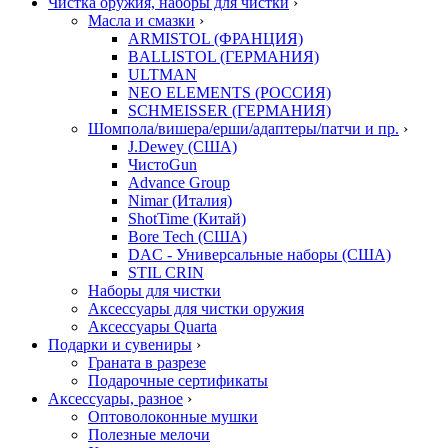
Чистка оружия, наборы для чистки
›
Масла и смазки
›
ARMISTOL (ФРАНЦИЯ)
BALLISTOL (ГЕРМАНИЯ)
ULTMAN
NEO ELEMENTS (РОССИЯ)
SCHMEISSER (ГЕРМАНИЯ)
Шомпола/вишера/ерши/адаптеры/патчи и пр.
›
J.Dewey (США)
ЧистоGun
Advance Group
Nimar (Италия)
ShotTime (Китай)
Bore Tech (США)
DAC - Универсальные наборы (США)
STIL CRIN
Наборы для чистки
Аксессуары для чистки оружия
Аксессуары Quarta
Подарки и сувениры
›
Граната в разрезе
Подарочные сертификаты
Аксессуары, разное
›
Оптоволоконные мушки
Полезные мелочи