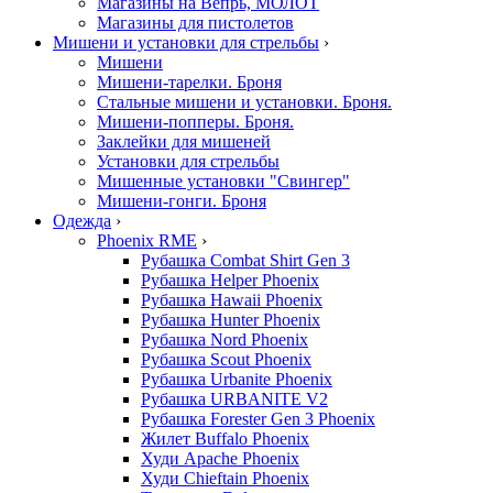
Магазины на Вепрь, МОЛОТ
Магазины для пистолетов
Мишени и установки для стрельбы
›
Мишени
Мишени-тарелки. Броня
Стальные мишени и установки. Броня.
Мишени-попперы. Броня.
Заклейки для мишеней
Установки для стрельбы
Мишенные установки "Свингер"
Мишени-гонги. Броня
Одежда
›
Phoenix RME
›
Рубашка Combat Shirt Gen 3
Рубашка Helper Phoenix
Рубашка Hawaii Phoenix
Рубашка Hunter Phoenix
Рубашка Nord Phoenix
Рубашка Scout Phoenix
Рубашка Urbanite Phoenix
Рубашка URBANITE V2
Рубашка Forester Gen 3 Phoenix
Жилет Buffalo Phoenix
Худи Apache Phoenix
Худи Chieftain Phoenix