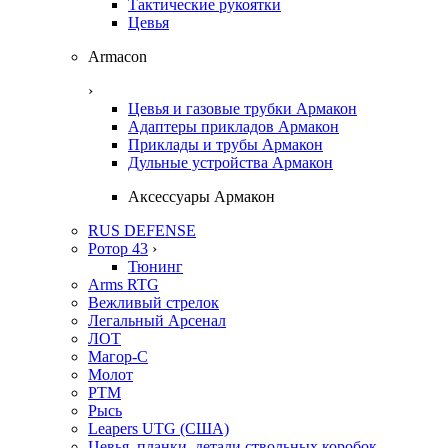
Тактические рукоятки
Цевья
Armacon
›
Цевья и газовые трубки Армакон
Адаптеры прикладов Армакон
Приклады и трубы Армакон
Дульные устройства Армакон
Аксессуары Армакон
RUS DEFENSE
Ротор 43
›
Тюнинг
Arms RTG
Вежливый стрелок
Легальный Арсенал
ЛОТ
Магор-С
Молот
РТМ
Рысь
Leapers UTG (США)
Цевья, планки, детали ствольных коробок