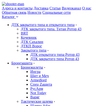
Адреса и контакты
Доставка
Статьи
Видеоканал
О нас
Обратная связь
Новости
Социальные сети
Каталог
ДТК закрытого типа и открытого типа
›
ДТК закрытого типа. Титан Ротор 43
BRT
Кочевник
ДТК Сахалин
ДТКП Ворог
Закрытого типа
›
ДТК открытого типа Ротор 43
ДТК закрытого типа Ротор 43
Бронезащита
›
Бронежилеты
›
Ингра
Щит и Меч
Armedlord
Спец Zащита
РусАрм
Not Today
Варяг
Тактические шлема
›
Шлема Atlas