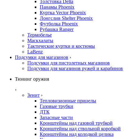
Толстовка Delta
Панамы Phoenix
Куртка Vector Phoenix
Лонгслив Shelter Phoenix
Футболка Phoenix
Рубашка Ranger
Термобелье
Маскхалаты
Тактические куртки и костюмы
LaBenz
Подсумки для магазинов
›
Подсумки для пистолетных магазинов
Подсумки для магазинов ружей и карабинов
Тюнинг оружия
›
Зенит
›
Тепловизионные прицелы
Газовые трубки
ДТК
Запасные части
Кронштейны над газовой трубкой
Кронштейны над ствольной коробкой
Кронштейны над колодкой целика