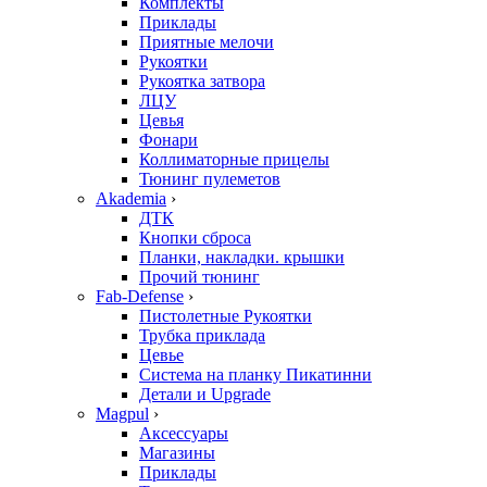
Комплекты
Приклады
Приятные мелочи
Рукоятки
Рукоятка затвора
ЛЦУ
Цевья
Фонари
Коллиматорные прицелы
Тюнинг пулеметов
Akademia
›
ДТК
Кнопки сброса
Планки, накладки. крышки
Прочий тюнинг
Fab-Defense
›
Пистолетные Рукоятки
Трубка приклада
Цевье
Система на планку Пикатинни
Детали и Upgrade
Magpul
›
Аксессуары
Магазины
Приклады