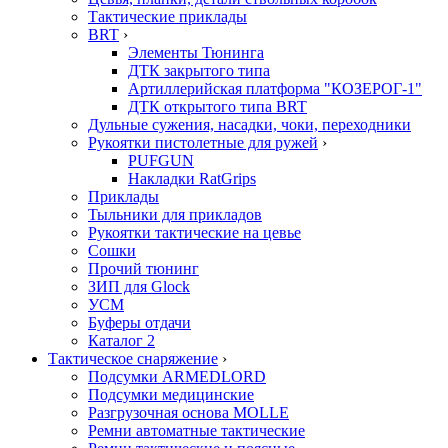
Тактические приклады
BRT
›
Элементы Тюнинга
ДТК закрытого типа
Артиллерийская платформа "КОЗЕРОГ-1"
ДТК открытого типа BRT
Дульные сужения, насадки, чоки, переходники
Рукоятки пистолетные для ружей
›
PUFGUN
Накладки RatGrips
Приклады
Тыльники для прикладов
Рукоятки тактические на цевье
Сошки
Прочий тюнинг
ЗИП для Glock
УСМ
Буферы отдачи
Каталог 2
Тактическое снаряжение
›
Подсумки ARMEDLORD
Подсумки медицинские
Разгрузочная основа MOLLE
Ремни автоматные тактические