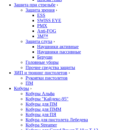
Защита при стрельбе
›
Защита зрения
›
ESS
SWISS EYE
PMX
Anti-FOG
3M™
Защита слуха
›
Наушники активные
Наушники пассивные
Беруши
Головные уборы
Прочие средства защиты
ЗИП и тюнинг пистолетов
›
Рукоятки пистолетов
ПМ
Кобуры
›
Кобуры Альфа
Кобуры "Кайдекс-95"
Кобуры для ПМ
Кобуры для ПММ
Кобуры для ПЯ
Кобура для пистолета Лебедева
Кобура Streamer