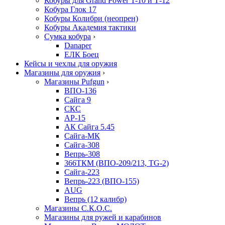
Кобуры для Grand Power T-10 и Т-12
Кобура Глок 17
Кобуры Колибри (неопрен)
Кобуры Академия тактики
Сумка кобура
›
Danaper
ЕЛК Боец
Кейсы и чехлы для оружия
Магазины для оружия
›
Магазины Pufgun
›
ВПО-136
Сайга 9
СКС
АР-15
АК Сайга 5.45
Сайга-МК
Сайга-308
Вепрь-308
366ТКМ (ВПО-209/213, TG-2)
Сайга-223
Вепрь-223 (ВПО-155)
AUG
Вепрь (12 калибр)
Магазины С.К.О.С.
Магазины для ружей и карабинов