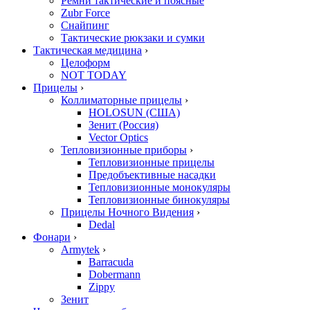
Ремни тактические и поясные
Zubr Force
Снайпинг
Тактические рюкзаки и сумки
Тактическая медицина
›
Целоформ
NOT TODAY
Прицелы
›
Коллиматорные прицелы
›
HOLOSUN (США)
Зенит (Россия)
Vector Optics
Тепловизионные приборы
›
Тепловизионные прицелы
Предобъективные насадки
Тепловизионные монокуляры
Тепловизионные бинокуляры
Прицелы Ночного Видения
›
Dedal
Фонари
›
Armytek
›
Barracuda
Dobermann
Zippy
Зенит