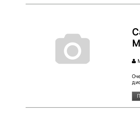
С
М
М
Оч
дис
П