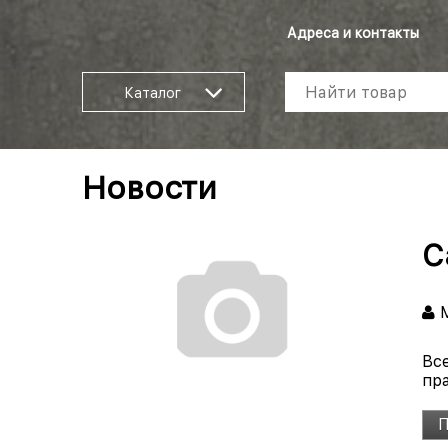
Адреса и контакты
Каталог
Новости
С
М
Вс
пра
П