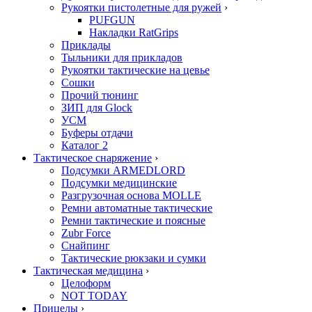
Рукоятки пистолетные для ружей
›
PUFGUN
Накладки RatGrips
Приклады
Тыльники для прикладов
Рукоятки тактические на цевье
Сошки
Прочий тюнинг
ЗИП для Glock
УСМ
Буферы отдачи
Каталог 2
Тактическое снаряжение
›
Подсумки ARMEDLORD
Подсумки медицинские
Разгрузочная основа MOLLE
Ремни автоматные тактические
Ремни тактические и поясные
Zubr Force
Снайпинг
Тактические рюкзаки и сумки
Тактическая медицина
›
Целоформ
NOT TODAY
Прицелы
›