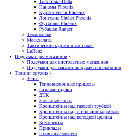
Толстовка Delta
Панамы Phoenix
Куртка Vector Phoenix
Лонгслив Shelter Phoenix
Футболка Phoenix
Рубашка Ranger
Термобелье
Маскхалаты
Тактические куртки и костюмы
LaBenz
Подсумки для магазинов
›
Подсумки для пистолетных магазинов
Подсумки для магазинов ружей и карабинов
Тюнинг оружия
›
Зенит
›
Тепловизионные прицелы
Газовые трубки
ДТК
Запасные части
Кронштейны над газовой трубкой
Кронштейны над ствольной коробкой
Кронштейны над колодкой целика
Комплекты
Приклады
Приятные мелочи