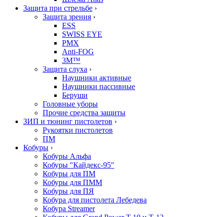
Защита при стрельбе
›
Защита зрения
›
ESS
SWISS EYE
PMX
Anti-FOG
3M™
Защита слуха
›
Наушники активные
Наушники пассивные
Беруши
Головные уборы
Прочие средства защиты
ЗИП и тюнинг пистолетов
›
Рукоятки пистолетов
ПМ
Кобуры
›
Кобуры Альфа
Кобуры "Кайдекс-95"
Кобуры для ПМ
Кобуры для ПММ
Кобуры для ПЯ
Кобура для пистолета Лебедева
Кобура Streamer