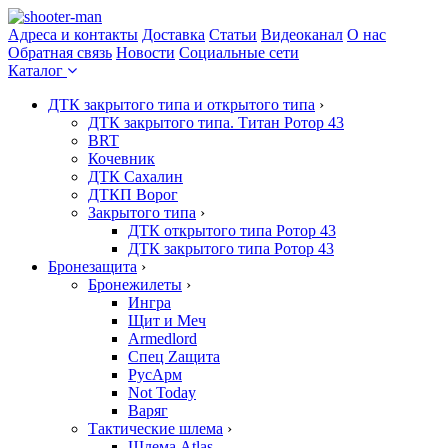
Адреса и контакты
Доставка
Статьи
Видеоканал
О нас
Обратная связь
Новости
Социальные сети
Каталог
ДТК закрытого типа и открытого типа
›
ДТК закрытого типа. Титан Ротор 43
BRT
Кочевник
ДТК Сахалин
ДТКП Ворог
Закрытого типа
›
ДТК открытого типа Ротор 43
ДТК закрытого типа Ротор 43
Бронезащита
›
Бронежилеты
›
Ингра
Щит и Меч
Armedlord
Спец Zащита
РусАрм
Not Today
Варяг
Тактические шлема
›
Шлема Atlas