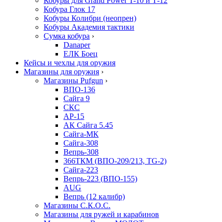
Кобуры для Grand Power T-10 и Т-12
Кобура Глок 17
Кобуры Колибри (неопрен)
Кобуры Академия тактики
Сумка кобура
›
Danaper
ЕЛК Боец
Кейсы и чехлы для оружия
Магазины для оружия
›
Магазины Pufgun
›
ВПО-136
Сайга 9
СКС
АР-15
АК Сайга 5.45
Сайга-МК
Сайга-308
Вепрь-308
366ТКМ (ВПО-209/213, TG-2)
Сайга-223
Вепрь-223 (ВПО-155)
AUG
Вепрь (12 калибр)
Магазины С.К.О.С.
Магазины для ружей и карабинов