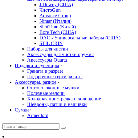
J.Dewey (США)
ЧистоGun
Advance Group
Nimar (Италия)
ShotTime (Китай)
Bore Tech (США)
DAC - Универсальные наборы (США)
STIL CRIN
Наборы для чистки
Аксессуары для чистки оружия
Аксессуары Quarta
Подарки и сувениры
›
Граната в разрезе
Подарочные сертификаты
Аксессуары, разное
›
Оптоволоконные мушки
Полезные мелочи
Холодная пристрелка и холощение
Шевроны, патчи и нашивки
Сумки
›
Armedlord