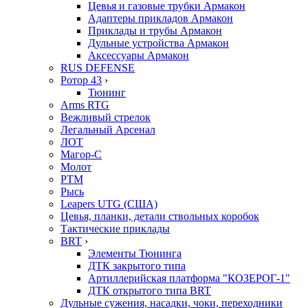
Цевья и газовые трубки Армакон
Адаптеры прикладов Армакон
Приклады и трубы Армакон
Дульные устройства Армакон
Аксессуары Армакон
RUS DEFENSE
Ротор 43
›
Тюнинг
Arms RTG
Вежливый стрелок
Легальный Арсенал
ЛОТ
Магор-С
Молот
РТМ
Рысь
Leapers UTG (США)
Цевья, планки, детали ствольных коробок
Тактические приклады
BRT
›
Элементы Тюнинга
ДТК закрытого типа
Артиллерийская платформа "КОЗЕРОГ-1"
ДТК открытого типа BRT
Дульные сужения, насадки, чоки, переходники