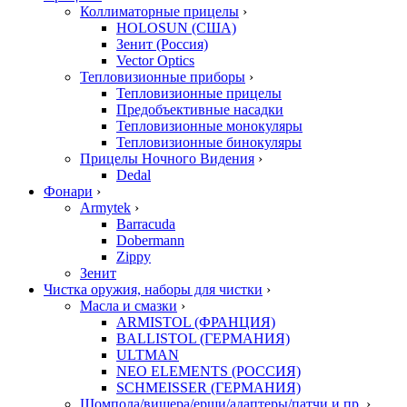
Коллиматорные прицелы
›
HOLOSUN (США)
Зенит (Россия)
Vector Optics
Тепловизионные приборы
›
Тепловизионные прицелы
Предобъективные насадки
Тепловизионные монокуляры
Тепловизионные бинокуляры
Прицелы Ночного Видения
›
Dedal
Фонари
›
Armytek
›
Barracuda
Dobermann
Zippy
Зенит
Чистка оружия, наборы для чистки
›
Масла и смазки
›
ARMISTOL (ФРАНЦИЯ)
BALLISTOL (ГЕРМАНИЯ)
ULTMAN
NEO ELEMENTS (РОССИЯ)
SCHMEISSER (ГЕРМАНИЯ)
Шомпола/вишера/ерши/адаптеры/патчи и пр.
›