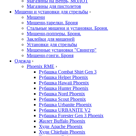
Магазины на Вепрь, МОЛОТ
Магазины для пистолетов
Мишени и установки для стрельбы
›
Мишени
Мишени-тарелки. Броня
Стальные мишени и установки. Броня.
Мишени-попперы. Броня.
Заклейки для мишеней
Установки для стрельбы
Мишенные установки "Свингер"
Мишени-гонги. Броня
Одежда
›
Phoenix RME
›
Рубашка Combat Shirt Gen 3
Рубашка Helper Phoenix
Рубашка Hawaii Phoenix
Рубашка Hunter Phoenix
Рубашка Nord Phoenix
Рубашка Scout Phoenix
Рубашка Urbanite Phoenix
Рубашка URBANITE V2
Рубашка Forester Gen 3 Phoenix
Жилет Buffalo Phoenix
Худи Apache Phoenix
Худи Chieftain Phoenix