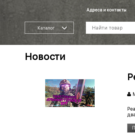
Адреса и контакты
Каталог
Новости
Р
М
Ре
два
П