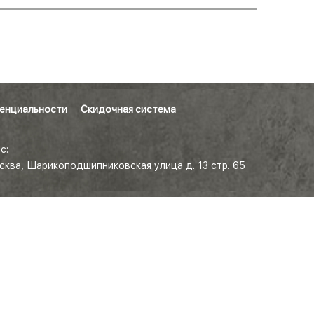
енциальности
Скидочная система
с:
осква, Шарикоподшипниковская улица д. 13 стр. 65