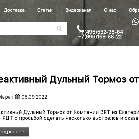
Доставка
Статьи
Видеоканал
О нас
Обра
+7(495)532-96-64
+7(966)169-88-22
еактивный Дульный Тормоз о
арат
06.09.2022
активный Дульный Тормоз от Компании BRT из Екатери
 РДТ с просьбой сделать несколько выстрелов и сказат
одробнее