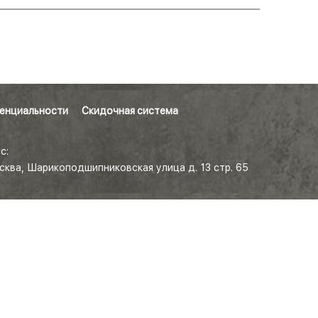
енциальности
Скидочная система
с:
осква, Шарикоподшипниковская улица д. 13 стр. 65