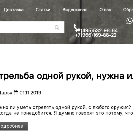
Доставка
Статьи
Видеоканал
О нас
Обра
+7(495)532-96-64
+7(966)169-88-22
трельба одной рукой, нужна и
арья
01.11.2019
но ли уметь стрелять одной рукой, с любого оружия? м
огда не понадобится. Я думаю говорят это потому, что 
одробнее