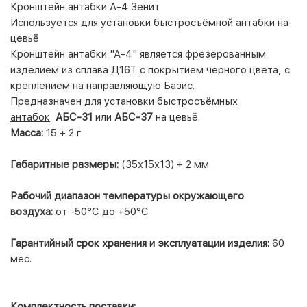
Кронштейн антабки А-4 Зенит
Используется для установки быстросъёмной антабки на
цевьё
Кронштейн антабки "А-4" является фрезерованным
изделием из сплава Д16Т с покрытием черного цвета, с
креплением на направляющую Базис.
Предназначен
для установки быстросъёмных
антабок
АБС-31
или
АБС-37
на цевьё.
Масса:
15 + 2 г
Габаритные размеры:
(35х15х13) + 2 мм
Рабочий диапазон температуры окружающего
воздуха:
от -50°С до +50°С
Гарантийный срок хранения и эксплуатации изделия:
60
мес.
Комплектность поставки: